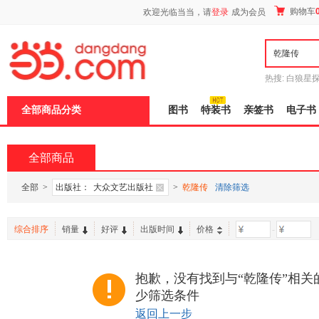
新
购物车
欢迎光临当当，请
登录
成为会员
窗
口
打
开
无
障
热搜:
白狼星
碍
师3
重建秦
说
全部商品分类
图书
特装书
亲签书
电子书
明
页
面,
按
全部商品
Ctrl
加
波
全部
>
出版社：
大众文艺出版社
>
乾隆传
清除筛选
浪
键
打
综合排序
销量
好评
出版时间
价格
-
开
导
盲
模
抱歉，没有找到与“乾隆传”相关
式
少筛选条件
返回上一步