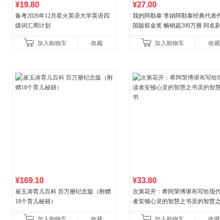
¥19.80
¥27.00
备考2026年12月星火英语大学英语四
我的阿勒泰 李娟阿勒泰经典代表作
级词汇周计划
国版权金奖 畅销超200万册 同名剧8
分爆款 北疆大地的旷野之梦 当当
加入购物车
收藏
加入购物车
收藏
¥169.10
¥33.80
崔玉涛育儿百科 百万册纪念版（附赠
次第花开：希阿荣博堪布写给现
18个育儿秘籍）
者安顿心灵的智慧之书灵的智慧
加入购物车
收藏
加入购物车
收藏