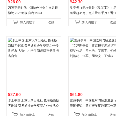
¥26.00
¥42.30
习近平新时代中国特色社会主义思想
见春天（新增番外《见答案》！
概论 2023新版 自考15041
藏量超35万、点击量破千万！晋
气作者 纵虎嗅花 催泪之作！）
加入购物车
收藏
加入购物车
收藏
¥27.60
¥61.80
乡土中国 北京大学出版社 原著版新版
置身事内：中国政府与经济发展
无删减 费孝通社会学奠基之作传世经
津图书奖、新京报年度通识写作
典 入选中小学生阅读指导书目 当当自
作品，罗永浩、罗振宇、何帆、
加入购物车
收藏
加入购物车
收藏