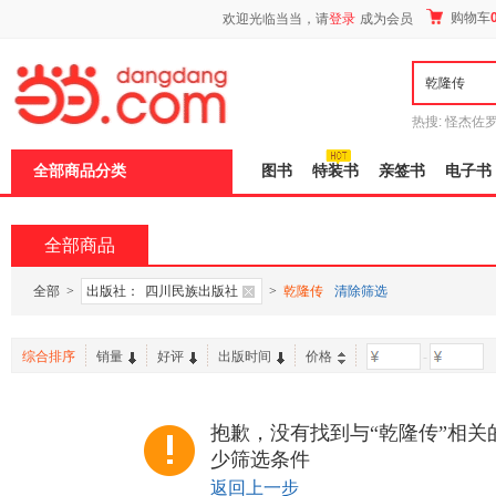
新
购物车
欢迎光临当当，请
登录
成为会员
窗
口
打
开
无
障
热搜:
怪杰佐
碍
谎
吾辈如神
说
全部商品分类
图书
特装书
亲签书
电子书
明
页
面,
按
全部商品
Ctrl
加
波
全部
>
出版社：
四川民族出版社
>
乾隆传
清除筛选
浪
键
打
综合排序
销量
好评
出版时间
价格
-
开
导
盲
模
抱歉，没有找到与“乾隆传”相关
式
少筛选条件
返回上一步