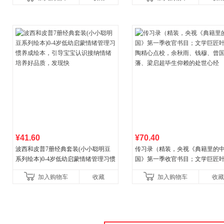
营
菘、张军、周黎安、王烁联
¥41.60
¥70.40
波西和皮普7册经典套装(小小聪明豆
传习录（精装，央视《典籍里的
系列绘本)0-4岁低幼启蒙情绪管理习惯
国》第一季收官书目；文学巨匠
养成绘本，引导宝宝认识接纳情绪培
陶精心点校，余秋雨、钱穆、曾
加入购物车
收藏
加入购物车
收藏
养好品质，发现快
藩、梁启超毕生仰赖的处世心经