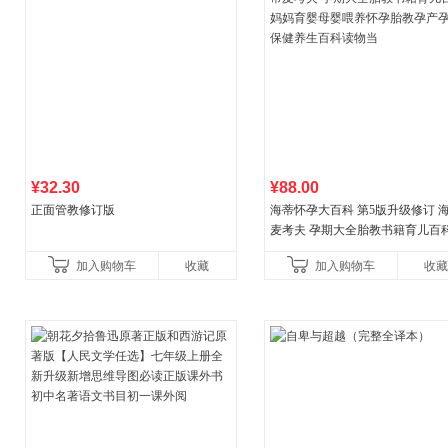
¥32.30
¥88.00
正面管教修订版
海蒂怀孕大百科 第5版升级修订 
麦考夫 孕期大全胎教书籍育儿百科
妈育婴母婴喂养怀孕胎教孕产孕
加入购物车
收藏
加入购物车
收藏
健养生百科读物当