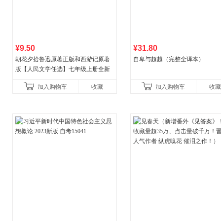
¥9.50
¥31.80
朝花夕拾鲁迅原著正版和西游记原著
自卑与超越（完整全译本）
版【人民文学任选】七年级上册全新
升级新增思维导图必读正版课外书初
加入购物车
收藏
加入购物车
收藏
中名著语文书目初一课外阅