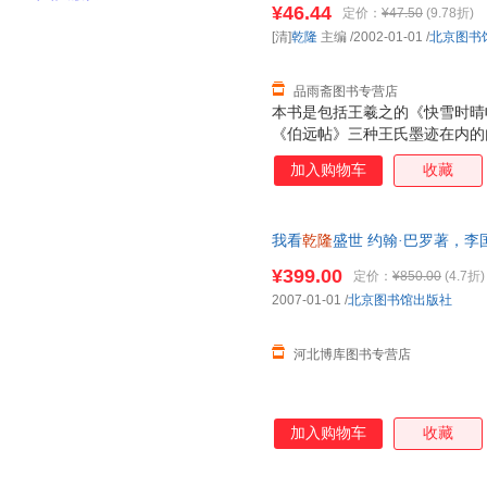
¥46.44
定价：
¥47.50
(9.78折)
[清]
乾隆
主编
/2002-01-01
/
北京图书
品雨斋图书专营店
本书是包括王羲之的《快雪时晴帖
《伯远帖》三种王氏墨迹在内的
加入购物车
收藏
我看
乾隆
盛世 约翰·巴罗著，
¥399.00
定价：
¥850.00
(4.7折)
2007-01-01
/
北京图书馆出版社
河北博库图书专营店
加入购物车
收藏