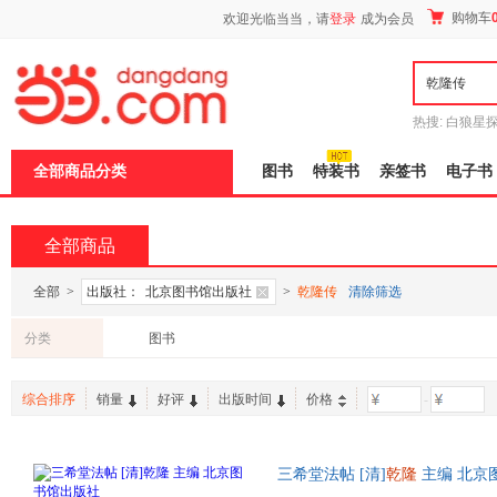
新
购物车
欢迎光临当当，请
登录
成为会员
窗
口
打
开
无
障
热搜:
白狼星
碍
师3
重建秦
说
全部商品分类
图书
特装书
亲签书
电子书
明
页
面,
按
全部商品
Ctrl
加
波
全部
>
出版社：
北京图书馆出版社
>
乾隆传
清除筛选
浪
键
分类
图书
打
开
导
综合排序
销量
好评
出版时间
价格
-
盲
模
式
三希堂法帖 [清]
乾隆
主编 北京
天无理由退换】