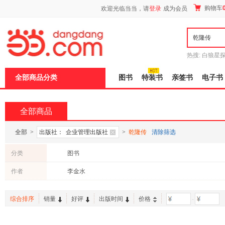
新
购物车
欢迎光临当当，请
登录
成为会员
窗
口
打
开
无
障
热搜:
白狼星
碍
师3
重建秦
说
全部商品分类
图书
特装书
亲签书
电子书
明
页
面,
按
全部商品
Ctrl
加
波
全部
>
出版社：
企业管理出版社
>
乾隆传
清除筛选
浪
键
分类
图书
打
开
作者
李金水
导
盲
模
综合排序
销量
好评
出版时间
价格
-
式