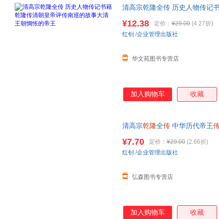
清高宗乾隆全传 历史人物传记
惆怅的帝王
¥12.38
定价：
¥29.00
(4.27折)
红钊
/
企业管理出版社
华文苑图书专营店
加入购物车
收藏
清高宗
乾隆
全
传
中华历代帝王
代的得与失历史书籍【正版】 
¥7.70
定价：
¥29.00
(2.66折)
红钊
/
企业管理出版社
弘森图书专营店
加入购物车
收藏