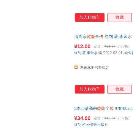
加入购物车
收藏
清高宗
乾隆
全
传
红钊 著,李金水
国三仓发货，物流便捷，下单秒
¥12.00
定价：
¥31.37
(3.83折)
红钊
著,
李金水
编
/2012-02-01
/
企业
翠德林图书专营店
加入购物车
收藏
5本38清高宗
乾隆
全
传
97878025
¥34.00
定价：
¥45.24
(7.52折)
红钊
/
企业管理出版社