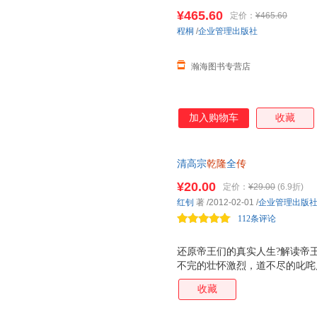
咸丰宣统清朝皇帝正说清朝十二
¥465.60
定价：
¥465.60
票 如需帮助请联系客服】
程桐
/
企业管理出版社
瀚海图书专营店
加入购物车
收藏
清高宗
乾隆
全
传
¥20.00
定价：
¥29.00
(6.9折)
红钊
著
/2012-02-01
/
企业管理出版
112条评论
还原帝王们的真实人生?解读帝
不完的壮怀激烈，道不尽的叱咤
的痕迹，遗留下故国永恒的记忆
收藏
地——权谋场中，权力角逐的惊
衡？把事情做得不同凡响，成功