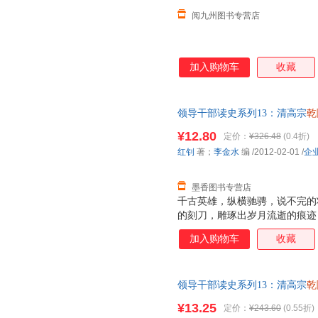
阅九州图书专营店
加入购物车
收藏
领导干部读史系列13：清高宗
乾
9787802559165 正版旧
¥12.80
定价：
¥326.48
(0.4折)
红钊
著；
李金水
编
/2012-02-01
/
企
墨香图书专营店
千古英雄，纵横驰骋，说不完的
的刻刀，雕琢出岁月流逝的痕迹
欲望和人性的集中碰撞之地--
加入购物车
收藏
和济世情怀，如何平衡？把事情
势？过人的领导智慧，圆熟的管
丛书，立足真相，不避讳崇高，
领导干部读史系列13：清高宗
乾
活、精神生活中立体展现，着重
【速开发票，优质售后，支持7
运、心态及处世法则，塑造鲜明
¥13.25
定价：
¥243.60
(0.55折)
状态，决定着整个社会的文明状