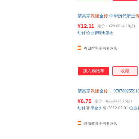
清高宗
乾隆
全
传
中华历代帝王
代的得与失历史书籍【春日喧和
¥12.11
定价：
¥29.00
(4.18折)
红钊
/
企业管理出版社
春日喧和图书专营店
加入购物车
收藏
清高宗
乾隆
全
传
， 9787802
直接下单即可】 此书为单本而
¥6.75
定价：
¥11.73
(5.76折)
红钊
著,
李金水
编
/2012-02-01
/
企业
维航教育图书专营店