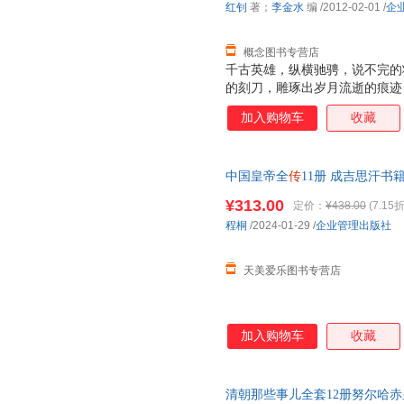
红钊
著；
李金水
编
/2012-02-01
/
企
视角，深入历史文化骨髓，去发
概念图书专营店
千古英雄，纵横驰骋，说不完的
的刻刀，雕琢出岁月流逝的痕迹
欲望和人性的集中碰撞之地--
加入购物车
收藏
和济世情怀，如何平衡？把事情
势？过人的领导智慧，圆熟的管
丛书，立足真相，不避讳崇高，
中国皇帝全
传
11册 成吉思汗书
活、精神生活中立体展现，着重
李世民 康熙雍正
乾隆
皇帝 历史
运、心态及处世法则，塑造鲜明
¥313.00
定价：
¥438.00
(7.15折
状态，决定着整个社会的文明状
程桐
/2024-01-29
/
企业管理出版社
视角，深入历史文化骨髓，去发
天美爱乐图书专营店
加入购物车
收藏
清朝那些事儿全套12册努尔哈