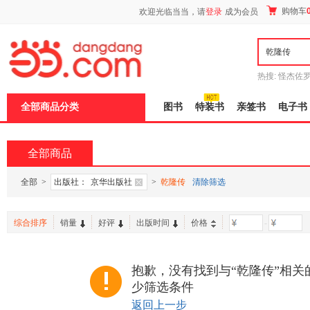
新
购物车
欢迎光临当当，请
登录
成为会员
窗
口
打
开
无
障
热搜:
怪杰佐
碍
谎
吾辈如神
说
全部商品分类
图书
特装书
亲签书
电子书
明
页
面,
按
全部商品
Ctrl
加
波
全部
>
出版社：
京华出版社
>
乾隆传
清除筛选
浪
键
打
综合排序
销量
好评
出版时间
价格
-
开
导
盲
模
抱歉，没有找到与“乾隆传”相关
式
少筛选条件
返回上一步