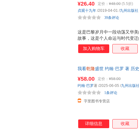
¥26.40
定价：
¥48.00
(5.5折)
是被尘封的历史？
贞观十九年
/2019-04-01
/
九州出版社
39条评论
这是巴黎岁月中一段动荡又华美
故事，这是个人命运与时代变迁
义。 从北京城到法兰西，对于 
加入购物车
收藏
危险重重的线路。出生在乾隆年
解开身世之谜，也是为了他所钟
一路的风景与故事又该是怎样的
我看
乾隆
盛世 约翰·巴罗 著 历
¥58.00
定价：
¥58.00
约翰·巴罗
著
/2025-06-05
/
九州出版
1条评论
字里图书专营店
详细信息
收藏