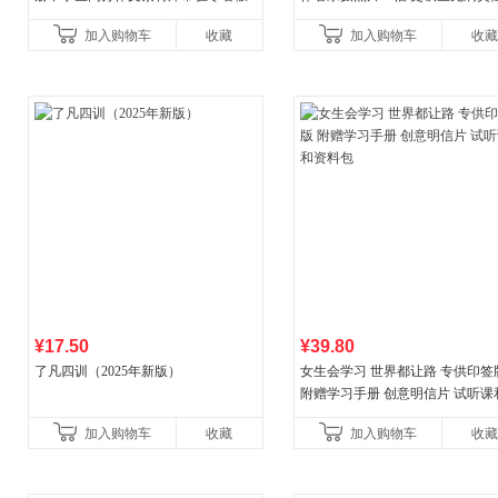
阅读书单，奇葩说导师刘擎经典之作
辉的生命笔记 当当自营图书
加入购物车
收藏
加入购物车
收藏
讲透西方思想史，哲学知
¥17.50
¥39.80
了凡四训（2025年新版）
女生会学习 世界都让路 专供印签
附赠学习手册 创意明信片 试听课
料包
加入购物车
收藏
加入购物车
收藏