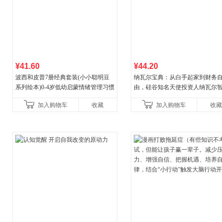
¥41.60
¥44.20
波西和皮普7册经典套装(小小聪明豆
纳瓦尔宝典：从白手起家到财务
系列绘本)0-4岁低幼启蒙情绪管理习惯
由，硅谷知名天使投资人纳瓦尔
养成绘本，引导宝宝认识接纳情绪培
箴言录
加入购物车
收藏
加入购物车
收藏
养好品质，发现快