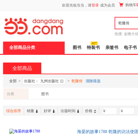
新
购物车
欢迎光临当当，请
登录
成为会员
窗
口
打
开
无
障
热搜:
金蟾大
碍
边带走
耶路
说
全部商品分类
图书
特装书
亲签书
电子书
明
页
面,
按
全部商品
Ctrl
加
波
全部
>
出版社：
九州出版社
>
乾隆传
清除筛选
浪
键
分类
图书
打
开
导
综合排序
销量
好评
出版时间
价格
-
盲
模
式
海晏的故事1788 乾隆的访法
国客厅源自何处？他对圆明园的