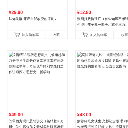
¥29.90
¥12.80
认知觉醒 开启自我改变的原动力
漫画打败拖延症（有些知识不考
但能让孩子赢一辈子。减少压力
强自信、把握机遇、培养自律，
加入购物车
收藏
加入购物车
收藏
合“小行动”触发大脑行动开
¥49.00
¥48.00
刘擎西方现代思想讲义（畅销超80万
病隙碎笔史铁生 光影纪念版 书内
册中学生高分作文素材库常驻寒暑假
作者亲摄照片12幅 史铁生充满灵