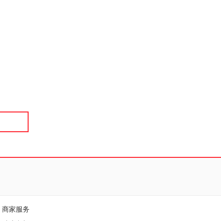
具
品
外
品
讯
音
公
器
商家服务