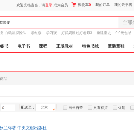
购物车
0
我的订单
我的云书房
欢迎光临当当，请
登录
成为会员
全部
全部分
搜:
白狼星探险队
读红楼
学习观
好妈妈胜过好老师3
重建秦史
9.9元包邮
尾品汇
图书
签书
电子书
课程
正版教材
特色书城
童装童鞋
电子书
音像
影视
时尚美
商品
母婴用
玩具
孕婴服
童装童
配送至：
北京
当当自营
只看有货
促销
家居日
特卖
预售
入驻商家
家具装
服装
 狄兰标著 中央文献出版社
鞋