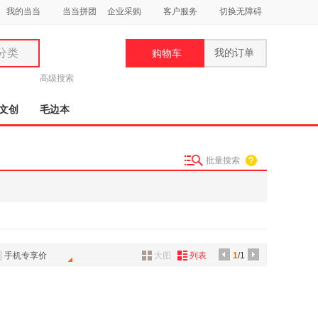
我的当当
当当拼团
企业采购
客户服务
切换无障碍
分类
我的订单
购物车
类
高级搜索
文创
毛边本
批量搜索
妆
品
饰
鞋
手机专享价
大图
列表
1
/1
用
饰