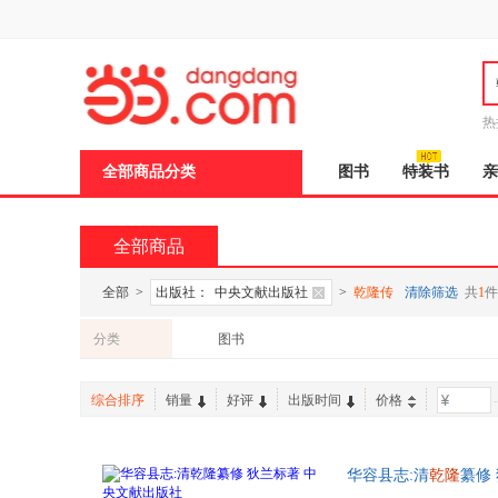
新
窗
口
打
开
无
障
热
碍
说
全部商品分类
图书
特装书
亲
明
页
面,
按
全部商品
Ctrl
加
波
全部
>
出版社：
中央文献出版社
>
乾隆传
清除筛选
共
1
件
浪
键
分类
图书
打
开
导
综合排序
销量
好评
出版时间
价格
-
盲
模
式
华容县志:清
乾隆
纂修