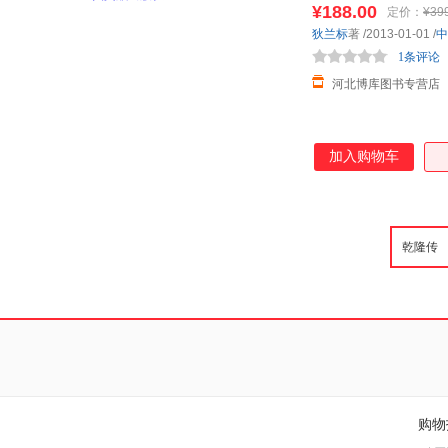
¥188.00
定价：
¥39
狄兰标
著
/2013-01-01
/
中
1条评论
河北博库图书专营店
加入购物车
购物