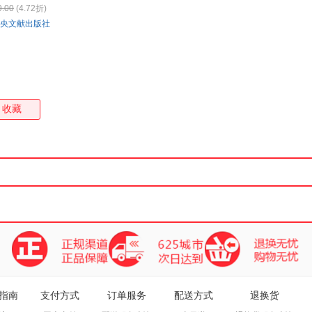
9.00
(4.72折)
箱包皮
央文献出版社
手表饰
运动户
汽车用
食品
手机通
收藏
数码影
电脑办
大家电
家用电
指南
支付方式
订单服务
配送方式
退换货