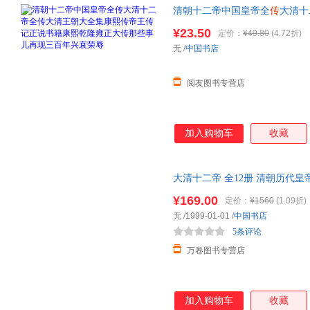
清朝十二帝中国皇帝全
传
大清十
说书籍康熙
乾隆
雍正大
传
那些事
¥23.50
定价：
¥49.80
(4.72折)
无
/
中国书店
阅友图书专营店
加入购物车
收藏
大清十二帝 全12册 清朝历代皇
史书 清朝十二帝清朝那些事儿清朝
¥169.00
定价：
¥1560
(1.09折)
无
/1999-01-01
/
中国书店
5条评论
万卷图书专营店
加入购物车
收藏