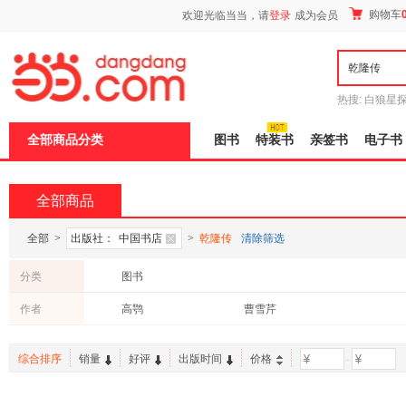
新
购物车
欢迎光临当当，请
登录
成为会员
窗
口
打
开
无
障
热搜:
白狼星
碍
师3
重建秦
说
全部商品分类
图书
特装书
亲签书
电子书
明
页
面,
按
全部商品
Ctrl
加
波
全部
>
出版社：
中国书店
>
乾隆传
清除筛选
浪
键
分类
图书
打
开
作者
高鹗
曹雪芹
导
盲
模
综合排序
销量
好评
出版时间
价格
-
式