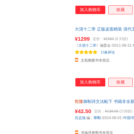
加入购物车
收藏
大清十二帝 正版皮面精装 清代
皇帝雍正皇帝
传
¥1299
定价：
¥1560
(8.33折)
《
大清十二帝
》编委会
/2011-08-31
/
15条评论
文苑阁图书专营店
加入购物车
收藏
乾隆
御制诗文法帖下 书籍非全新
¥42.50
定价：
¥138.00
(3.08折)
呂志強
編；
華剛
/2010-06-01
/
中国
书海寻梦图书专营店