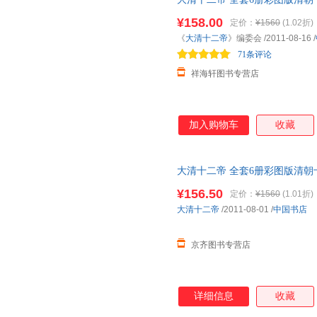
雍正皇帝 清朝皇帝
传
皇帝
传
记 
¥158.00
定价：
¥1560
(1.02折)
损坏 下单即发！！
《
大清十二帝
》编委会
/2011-08-16
/
71条评论
祥海轩图书专营店
加入购物车
收藏
大清十二帝 全套6册彩图版清
正皇帝 清朝皇帝
传
皇帝
传
记 大
¥156.50
定价：
¥1560
(1.01折)
大清十二帝
/2011-08-01
/
中国书店
京齐图书专营店
详细信息
收藏