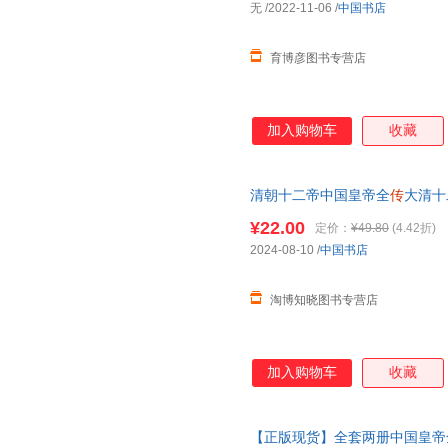
无
/2022-11-06
/
中国书店
育博彦图书专营店
加入购物车
收藏
清朝十二帝中国皇帝全
传
大清十
说书籍康熙
乾隆
雍正大
传
那些事
¥22.00
定价：
¥49.80
(4.42折)
2024-08-10
/
中国书店
淘博知晓图书专营店
加入购物车
收藏
【正版现货】全套两册中国皇帝