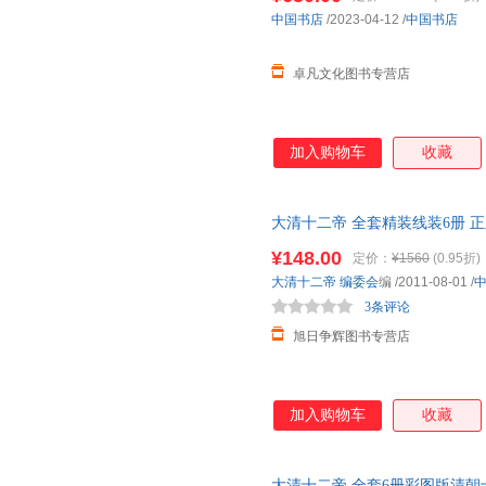
中国书店
/2023-04-12
/
中国书店
卓凡文化图书专营店
加入购物车
收藏
大清十二帝 全套精装线装6册 
代皇帝全
传
康熙大帝
乾隆
皇帝
¥148.00
定价：
¥1560
(0.95折)
优惠 支持团购 免开发票
大清十二帝
编委会
编
/2011-08-01
/
3条评论
旭日争辉图书专营店
加入购物车
收藏
大清十二帝 全套6册彩图版清