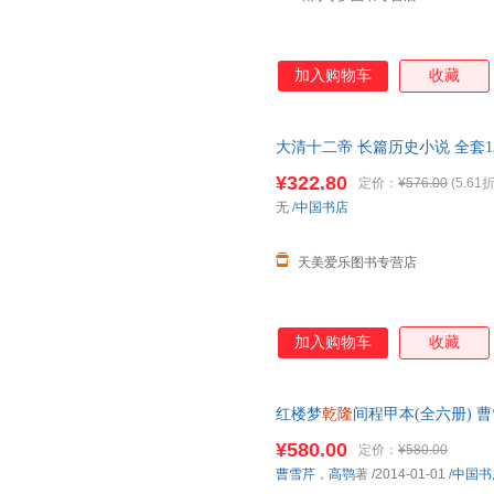
加入购物车
收藏
大清十二帝 长篇历史小说 全套1
宣统咸丰努尔哈赤顺治道光清代
¥322.80
定价：
¥576.00
(5.61折
无
/
中国书店
天美爱乐图书专营店
加入购物车
收藏
红楼梦
乾隆
间程甲本(全六册) 
¥580.00
定价：
¥580.00
曹雪芹
，
高鹗
著
/2014-01-01
/
中国书