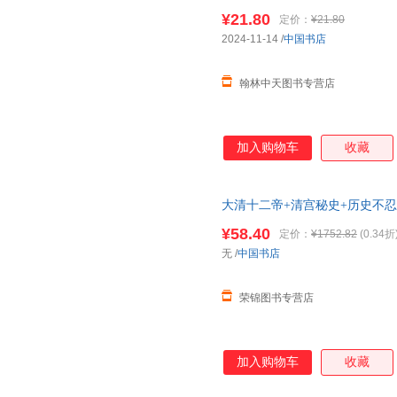
历代皇帝历史人物
传
记同治溥仪
¥21.80
定价：
¥21.80
2024-11-14
/
中国书店
翰林中天图书专营店
加入购物车
收藏
大清十二帝+清宫秘史+历史不
乾隆
雍正中国历史故事书籍
¥58.40
定价：
¥1752.82
(0.34折
无
/
中国书店
荣锦图书专营店
加入购物车
收藏