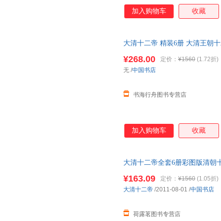
加入购物车
收藏
大清十二帝 精装6册 大清王朝
大帝
乾隆
皇帝雍正皇帝
传
清朝历
¥268.00
定价：
¥1560
(1.72折)
无
/
中国书店
书海行舟图书专营店
加入购物车
收藏
大清十二帝全套6册彩图版清朝
帝清朝皇帝
传
皇帝
传
记大清历史
¥163.09
定价：
¥1560
(1.05折)
大清十二帝
/2011-08-01
/
中国书店
荷露茗图书专营店