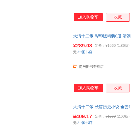
加入购物车
收藏
大清十二帝 彩印版精装6册 清
帝
传
大清历史人物书籍 历史读物
¥289.08
定价：
¥1560
(1.86折)
放心下单，本店所有商品均可开
无
/
中国书店
尚居图书专营店
加入购物车
收藏
大清十二帝 长篇历史小说 全套1
宣统咸丰努尔哈赤顺治道光清代
¥409.17
定价：
¥1560
(2.63折)
无
/
中国书店