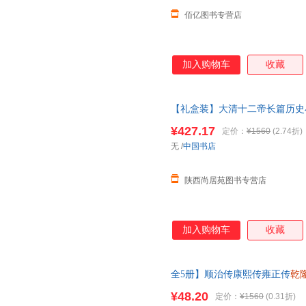
佰亿图书专营店
加入购物车
收藏
【礼盒装】大清十二帝长篇历史
极宣统咸丰努尔哈赤顺治道光清
¥427.17
定价：
¥1560
(2.74折)
无
/
中国书店
陕西尚居苑图书专营店
加入购物车
收藏
全5册】顺治传康熙传雍正传
乾
历史书籍再现清朝三百年兴衰荣
¥48.20
定价：
¥1560
(0.31折)