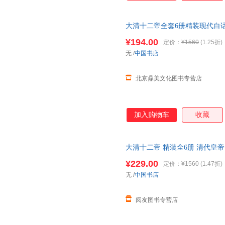
大清十二帝全套6册精装现代白话
大帝
乾隆
皇帝雍正皇帝
传
记 中
¥194.00
定价：
¥1560
(1.25折)
无
/
中国书店
北京鼎美文化图书专营店
加入购物车
收藏
大清十二帝 精装全6册 清代皇
朝历史书籍
¥229.00
定价：
¥1560
(1.47折)
无
/
中国书店
阅友图书专营店