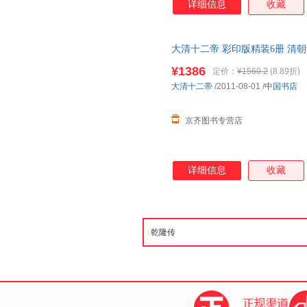
详细信息
收藏
大清十二帝 彩印版精装6册 清
帝
传
大清历史人物书籍 历史读
¥1386
定价：
¥1560.2
(8.89折)
大清十二帝
/2011-08-01
/
中国书店
京齐图书专营店
详细信息
收藏