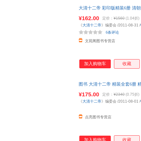
大清十二帝 彩印版精装6册 清
帝
传
大清历史人物书籍 历史读
¥162.00
定价：
¥1560
(1.04折)
《
大清十二帝
》编委会
/2011-08-31
/
6条评论
文苑阁图书专营店
加入购物车
收藏
图书 大清十二帝 精装全套6册
乾隆
皇帝雍正皇帝
传
/清 原装正
¥175.00
定价：
¥2340
(0.75折)
《
大清十二帝
》编委会
/2011-08-01
/
点亮图书专营店
加入购物车
收藏