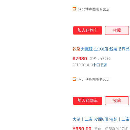
河北博库图书专营店
加入购物车
收藏
乾隆
大藏经 全168册 线装书局
¥7980
定价：
¥7980
2010-01-01
/
中国书店
河北博库图书专营店
加入购物车
收藏
大清十二帝 皮面6册 清朝十二帝
清朝皇帝全集 大清历史人物书
¥650.00
定价：
¥1560
(4.17折)