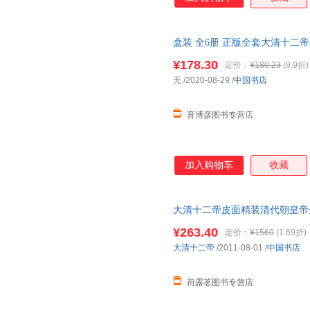
盒装 全6册 正版全套大清十二
乾隆
雍正清朝历史知识中国通史
¥178.30
定价：
¥180.23
(9.9折)
无
/2020-08-29
/
中国书店
育博彦图书专营店
加入购物车
收藏
大清十二帝皮面精装清代朝皇帝
皇帝
传
清朝历史畅销书清太祖努
¥263.40
定价：
¥1560
(1.69折)
大清十二帝
/2011-08-01
/
中国书店
荷露茗图书专营店