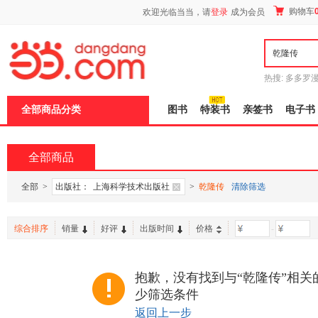
新
购物车
欢迎光临当当，请
登录
成为会员
窗
口
打
开
无
障
热搜:
多多罗
碍
传说
十日终
说
全部商品分类
图书
特装书
亲签书
电子书
明
页
面,
按
全部商品
Ctrl
加
波
全部
>
出版社：
上海科学技术出版社
>
乾隆传
清除筛选
浪
键
打
综合排序
销量
好评
出版时间
价格
-
开
导
盲
模
抱歉，没有找到与“乾隆传”相关
式
少筛选条件
返回上一步