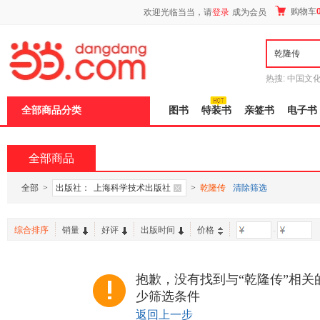
新
购物车
欢迎光临当当，请
登录
成为会员
窗
口
打
开
无
障
热搜:
中国文
碍
者从不说谎
说
全部商品分类
图书
特装书
亲签书
电子书
明
页
面,
按
全部商品
Ctrl
加
波
全部
>
出版社：
上海科学技术出版社
>
乾隆传
清除筛选
浪
键
打
综合排序
销量
好评
出版时间
价格
-
开
导
盲
模
抱歉，没有找到与“乾隆传”相关
式
少筛选条件
返回上一步