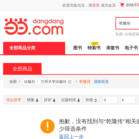
新
购物车
欢迎光临当当，请
登录
成为会员
窗
口
打
开
无
障
热搜:
白狼星
碍
师3
重建秦
说
全部商品分类
图书
特装书
亲签书
电子书
明
页
面,
按
全部商品
Ctrl
加
波
全部
>
出版社：
兰州大学出版社
>
乾隆传
清除筛选
浪
键
打
综合排序
销量
好评
出版时间
价格
-
开
导
盲
模
抱歉，没有找到与“乾隆传”相关
式
少筛选条件
返回上一步