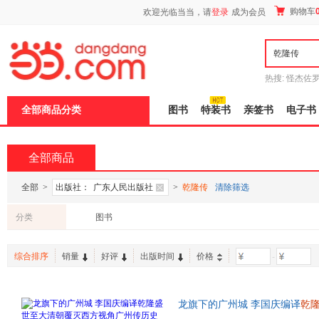
新
购物车
欢迎光临当当，请
登录
成为会员
窗
口
打
开
无
障
热搜:
怪杰佐
碍
谎
吾辈如神
说
全部商品分类
图书
特装书
亲签书
电子书
明
页
面,
按
全部商品
Ctrl
加
波
全部
>
出版社：
广东人民出版社
>
乾隆传
清除筛选
浪
键
分类
图书
打
开
导
综合排序
销量
好评
出版时间
价格
-
盲
模
式
龙旗下的广州城 李国庆编译
乾
广东人民出版社官方正版