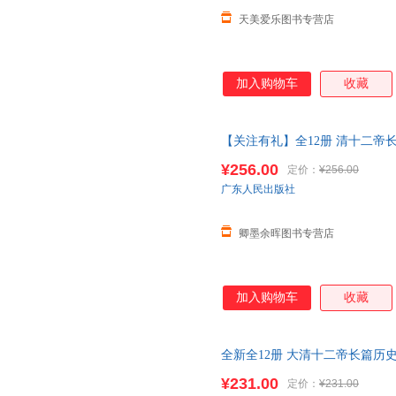
天美爱乐图书专营店
加入购物车
收藏
【关注有礼】全12册 清十二帝
极宣统咸丰努尔哈赤顺治道光清
¥256.00
定价：
¥256.00
广东人民出版社
卿墨余晖图书专营店
加入购物车
收藏
全新全12册 大清十二帝长篇历
咸丰努尔哈赤顺治道光清代皇帝
¥231.00
定价：
¥231.00