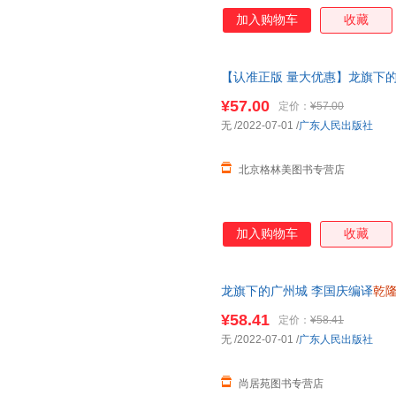
加入购物车
收藏
【认准正版 量大优惠】龙旗下的
方视角广州
传
历史地理广东人民出
¥57.00
定价：
¥57.00
联系客服领取
无
/2022-07-01
/
广东人民出版社
北京格林美图书专营店
加入购物车
收藏
龙旗下的广州城 李国庆编译
乾
广东人民出版社官方正版【正版速
¥58.41
定价：
¥58.41
放心下单，本店所有商品均可开
无
/2022-07-01
/
广东人民出版社
尚居苑图书专营店