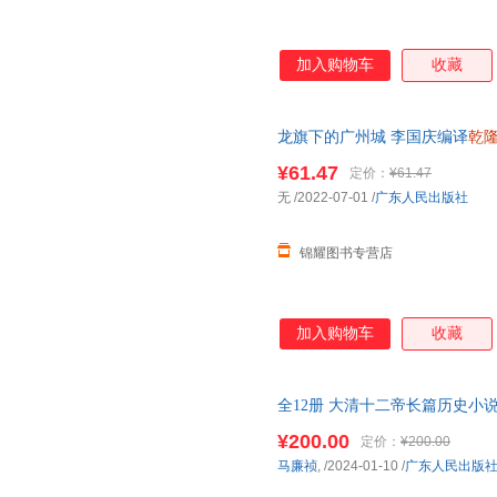
加入购物车
收藏
龙旗下的广州城 李国庆编译
乾
广东人民出版社官方正版 【店
¥61.47
定价：
¥61.47
可开票】
无
/2022-07-01
/
广东人民出版社
锦耀图书专营店
加入购物车
收藏
全12册 大清十二帝长篇历史小说
努尔哈赤顺治道光清代皇帝全
传
¥200.00
定价：
¥200.00
马廉祯
,
/2024-01-10
/
广东人民出版