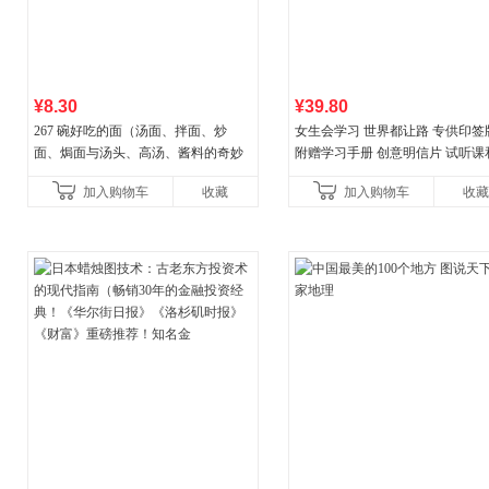
¥8.30
¥39.80
267 碗好吃的面（汤面、拌面、炒
女生会学习 世界都让路 专供印签
面、焗面与汤头、高汤、酱料的奇妙
附赠学习手册 创意明信片 试听课
组合，让你打开味蕾，感受面条的美
料包
加入购物车
收藏
加入购物车
收藏
妙滋味！令人无法抗拒的