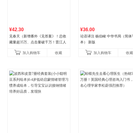
¥42.30
¥36.00
见春天（新增番外《见答案》！总收
论语译注 杨伯峻 中华书局（简体
藏量超35万、点击量破千万！晋江人
本） 新版
气作者 纵虎嗅花 催泪之作！）
加入购物车
收藏
加入购物车
收藏