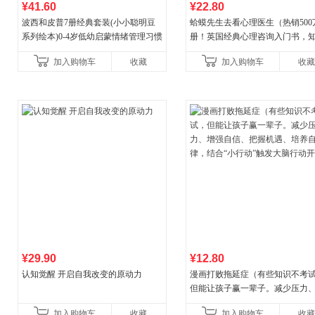
¥41.60
¥22.80
波西和皮普7册经典套装(小小聪明豆
蛤蟆先生去看心理医生（热销500
系列绘本)0-4岁低幼启蒙情绪管理习惯
册！英国经典心理咨询入门书，
养成绘本，引导宝宝认识接纳情绪培
心理学家李松蔚强烈推荐）
加入购物车
收藏
加入购物车
收藏
养好品质，发现快
¥29.90
¥12.80
认知觉醒 开启自我改变的原动力
漫画打败拖延症（有些知识不考
但能让孩子赢一辈子。减少压力
强自信、把握机遇、培养自律，
加入购物车
收藏
加入购物车
收藏