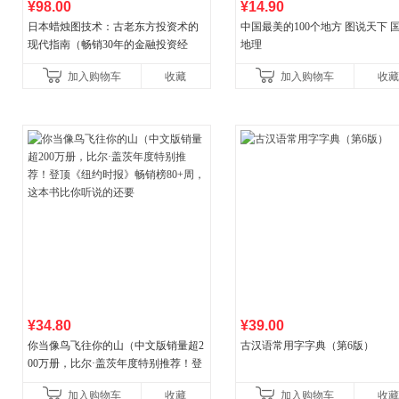
¥98.00
¥14.90
日本蜡烛图技术：古老东方投资术的
中国最美的100个地方 图说天下 
现代指南（畅销30年的金融投资经
地理
典！《华尔街日报》《洛杉矶时报》
加入购物车
收藏
加入购物车
收藏
《财富》重磅推荐！知名金
¥34.80
¥39.00
你当像鸟飞往你的山（中文版销量超2
古汉语常用字字典（第6版）
00万册，比尔·盖茨年度特别推荐！登
顶《纽约时报》畅销榜80+周，这本书
加入购物车
收藏
加入购物车
收藏