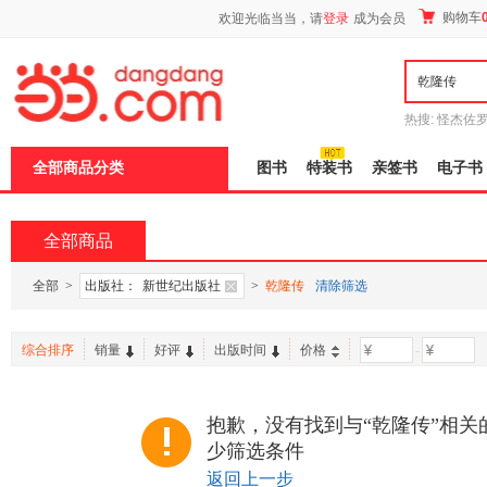
新
购物车
欢迎光临当当，请
登录
成为会员
窗
口
打
开
无
障
热搜:
怪杰佐
碍
谎
吾辈如神
说
全部商品分类
图书
特装书
亲签书
电子书
明
页
面,
按
全部商品
Ctrl
加
波
全部
>
出版社：
新世纪出版社
>
乾隆传
清除筛选
浪
键
打
综合排序
销量
好评
出版时间
价格
-
开
导
盲
模
抱歉，没有找到与“乾隆传”相关
式
少筛选条件
返回上一步