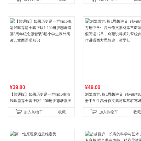
合“小行动”触发大脑行动开
¥39.80
¥49.00
【普通版】如果历史是一群喵16晚清
刘擎西方现代思想讲义（畅销超8
残晖篇篇全套正版1-156册肥志著漫画
册中学生高分作文素材库常驻寒
8周年纪念版套装3册小学生课外阅读
阅读书单，奇葩说导师刘擎经典
加入购物车
收藏
加入购物车
收藏
儿童西游喵知识
讲透西方思想史，哲学知