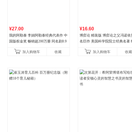
¥27.00
¥16.60
我的阿勒泰 李娟阿勒泰经典代表作 中
博弈论 精装版 博弈论之父冯诺依
国版权金奖 畅销超200万册 同名剧8.9
名巨作 美国科学院院士经典名著 
分爆款 北疆大地的旷野之梦 当当自营
理论经济学博弈论的诡计策略书
加入购物车
收藏
加入购物车
收藏