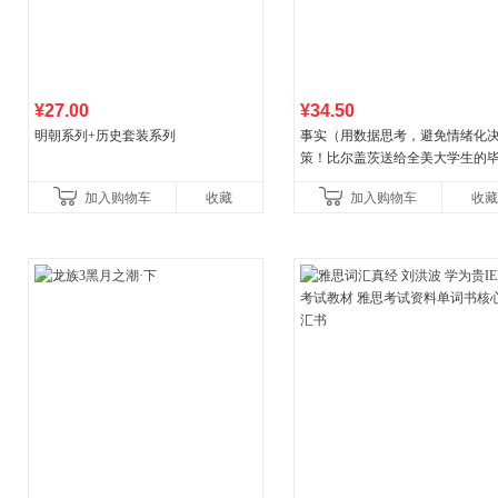
¥27.00
¥34.50
明朝系列+历史套装系列
事实（用数据思考，避免情绪化
策！比尔盖茨送给全美大学生的
礼物！比尔盖茨逢人就推荐的热
加入购物车
收藏
加入购物车
收藏
书！）读客经管文库