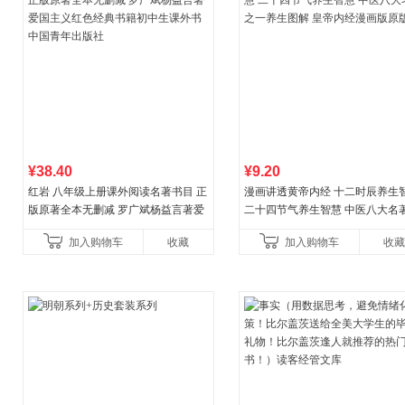
¥38.40
¥9.20
红岩 八年级上册课外阅读名著书目 正
漫画讲透黄帝内经 十二时辰养生
版原著全本无删减 罗广斌杨益言著爱
二十四节气养生智慧 中医八大名
国主义红色经典书籍初中生课外书中
一养生图解 皇帝内经漫画版原版
加入购物车
收藏
加入购物车
收藏
国青年出版社