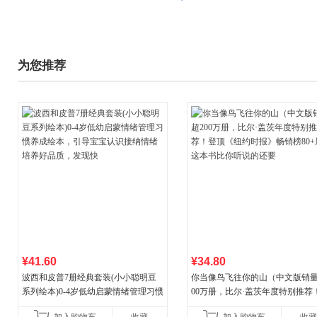
为您推荐
¥41.60
¥34.80
波西和皮普7册经典套装(小小聪明豆
你当像鸟飞往你的山（中文版销量
系列绘本)0-4岁低幼启蒙情绪管理习惯
00万册，比尔·盖茨年度特别推荐
养成绘本，引导宝宝认识接纳情绪培
顶《纽约时报》畅销榜80+周，这