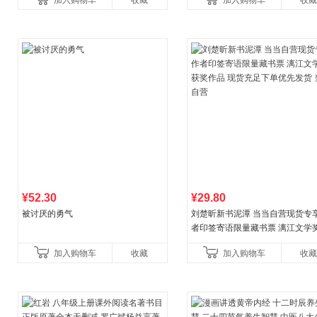
加入购物车
收藏
加入购物车
收藏
养好品质，发现快
比你听说的还要
¥52.30
¥29.80
被讨厌的勇气
刘楚昕新书泥潭 当当自营现货专
者印签寄语限量藏书票 漓江文学
奖作品 现货充足下单优先发货 当
加入购物车
收藏
加入购物车
收藏
营