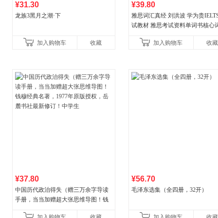
¥31.30
¥39.80
龙族3黑月之潮·下
雅思词汇真经 刘洪波 学为贵IELT
试教材 雅思考试资料单词书核心
书
加入购物车
收藏
加入购物车
收藏
¥37.80
¥56.70
中国历代政治得失（赠三万余字导读
毛泽东选集（全四册，32开）
手册，当当加赠超大张思维导图！钱
穆经典名著，1977年原版授权，岳麓
加入购物车
收藏
加入购物车
收藏