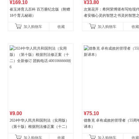
¥169.10
¥33.80
崔玉涛育儿百科 百万册纪念版（附赠
次第花开：希阿荣博堪布写给现
18个育儿秘籍）
者安顿心灵的智慧之书灵的智慧
加入购物车
收藏
加入购物车
收藏
¥9.00
¥75.10
2024中华人民共和国刑法（实用版）
德鲁克 卓有成效的管理者（55周
（第十版）根据刑法修正案（十二）
译本）
全新修订 团购电话:4001066666转6
加入购物车
收藏
加入购物车
收藏