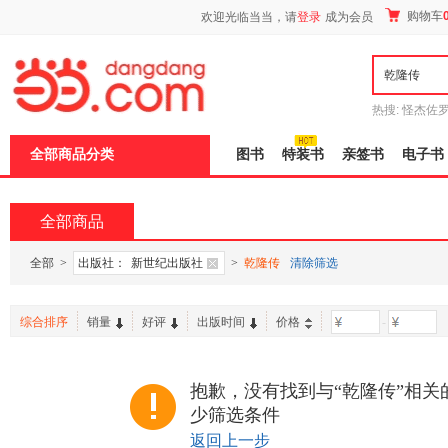
新
购物车
欢迎光临当当，请
登录
成为会员
窗
口
打
开
无
障
热搜:
怪杰佐
碍
谎
吾辈如神
说
全部商品分类
图书
特装书
亲签书
电子书
明
页
面,
按
全部商品
Ctrl
加
波
全部
>
出版社：
新世纪出版社
>
乾隆传
清除筛选
浪
键
打
综合排序
销量
好评
出版时间
价格
-
开
导
盲
模
抱歉，没有找到与“乾隆传”相关
式
少筛选条件
返回上一步