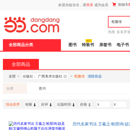
新
购物车
欢迎光临当当，请
登录
成为会员
窗
口
打
开
无
障
热搜:
多多罗
碍
传说
十日终
说
全部商品分类
图书
特装书
亲签书
电子书
明
页
面,
按
全部商品
Ctrl
加
波
全部
>
出版社：
广西美术出版社
>
乾隆传
清除筛选
浪
键
分类
图书
打
开
导
综合排序
销量
好评
出版时间
价格
-
盲
模
式
历代名家书法 王羲之/欧阳询/赵
书法临摹字帖小楷书行书古帖教程