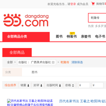
新
购物车
欢迎光临当当，请
登录
成为会员
窗
口
打
开
无
障
热搜:
多多罗
碍
传说
十日终
说
全部商品分类
图书
特装书
亲签书
电子书
明
页
面,
按
全部商品
Ctrl
加
波
全部
>
出版社：
广西美术出版社
>
乾隆传
清除筛选
浪
键
分类
图书
打
开
导
综合排序
销量
好评
出版时间
价格
-
盲
模
式
历代名家书法 王羲之/欧阳询/赵
书法临摹字帖小楷书行书古帖教程