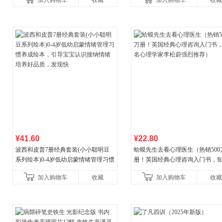
加入购物车
收藏
加入购物车
收藏
¥41.60
¥22.80
波西和皮普7册经典套装(小小聪明豆
蛤蟆先生去看心理医生（热销500
系列绘本)0-4岁低幼启蒙情绪管理习惯
册！英国经典心理咨询入门书，
养成绘本，引导宝宝认识接纳情绪培
心理学家李松蔚强烈推荐）
加入购物车
收藏
加入购物车
收藏
养好品质，发现快