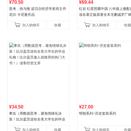
¥70.50
¥69.44
思考，快与慢 诺贝尔经济学奖得主丹
红岩 红星照耀中国 八年级上册配
尼尔·卡尼曼作品
读名著正版原著全本无删减罗广
益言著套装共2册 红色经典阅读书
加入购物车
收藏
加入购物车
收藏
初中生课外书中国青
¥34.50
¥27.00
事实（用数据思考，避免情绪化决
明朝系列+历史套装系列
策！比尔盖茨送给全美大学生的毕业
礼物！比尔盖茨逢人就推荐的热门大
加入购物车
收藏
加入购物车
收藏