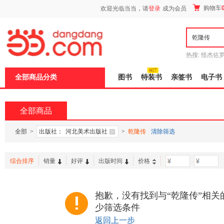
新
购物车
欢迎光临当当，请
登录
成为会员
窗
口
打
开
无
障
热搜:
怪杰佐
碍
谎
吾辈如神
说
全部商品分类
图书
特装书
亲签书
电子书
明
页
面,
按
全部商品
Ctrl
加
波
全部
>
出版社：
河北美术出版社
>
乾隆传
清除筛选
浪
键
打
综合排序
销量
好评
出版时间
价格
-
开
导
盲
模
抱歉，没有找到与“乾隆传”相关
式
少筛选条件
返回上一步