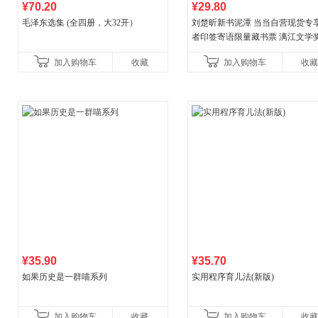
¥70.20
¥29.80
毛泽东选集 (全四册，大32开）
刘楚昕新书泥潭 当当自营现货专
者印签寄语限量藏书票 漓江文学
奖作品 现货充足下单优先发货 当
加入购物车
收藏
加入购物车
收藏
营
¥35.90
¥35.70
如果历史是一群喵系列
实用程序育儿法(新版)
加入购物车
收藏
加入购物车
收藏