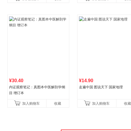
书！）读客经管文库
¥30.40
¥14.90
内证观察笔记：真图本中医解剖学纲
走遍中国 图说天下 国家地理
目 增订本
加入购物车
收藏
加入购物车
收藏