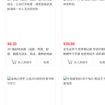
¥8.30
¥39.80
267 碗好吃的面（汤面、拌面、炒
女生会学习 世界都让路 专供印签
面、焗面与汤头、高汤、酱料的奇妙
附赠学习手册 创意明信片 试听课
组合，让你打开味蕾，感受面条的美
料包
加入购物车
收藏
加入购物车
收藏
妙滋味！令人无法抗拒的