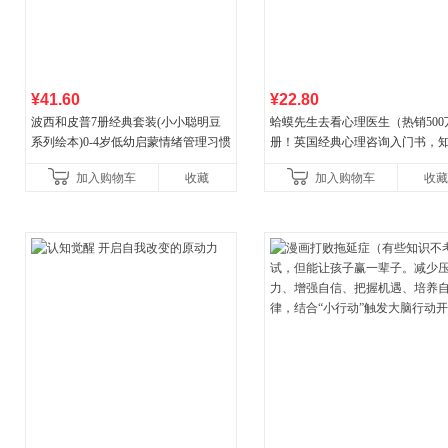
¥41.60
¥22.80
波西和皮普7册经典套装(小小聪明豆
蛤蟆先生去看心理医生（热销500
系列绘本)0-4岁低幼启蒙情绪管理习惯
册！英国经典心理咨询入门书，
养成绘本，引导宝宝认识接纳情绪培
心理学家李松蔚强烈推荐）
加入购物车
收藏
加入购物车
收藏
养好品质，发现快