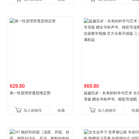
儿童西游喵知识
讲透西方思想史，哲学知
¥29.80
¥69.80
第一性原理穿透思维定势
超越百岁：长寿的科学与艺术 当
享版 赠全书有声书、精彩导读图
操教学视频 官方全新升级版 三大
加入购物车
收藏
加入购物车
收藏
权益