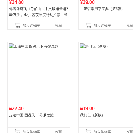
¥34.80
¥39.00
你当像鸟飞往你的山（中文版销量超2
古汉语常用字字典（第6版）
00万册，比尔·盖茨年度特别推荐！登
顶《纽约时报》畅销榜80+周，这本书
加入购物车
收藏
加入购物车
收藏
比你听说的还要
¥22.40
¥19.00
走遍中国 图说天下 寻梦之旅
我们仨（新版）
加入购物车
收藏
加入购物车
收藏