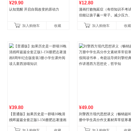
¥29.90
¥12.80
认知觉醒 开启自我改变的原动力
漫画打败拖延症（有些知识不考
但能让孩子赢一辈子。减少压力
强自信、把握机遇、培养自律，
加入购物车
收藏
加入购物车
收藏
合“小行动”触发大脑行动开
¥39.80
¥49.00
【普通版】如果历史是一群喵16晚清
刘擎西方现代思想讲义（畅销超8
残晖篇篇全套正版1-156册肥志著漫画
册中学生高分作文素材库常驻寒
8周年纪念版套装3册小学生课外阅读
阅读书单，奇葩说导师刘擎经典
加入购物车
收藏
加入购物车
收藏