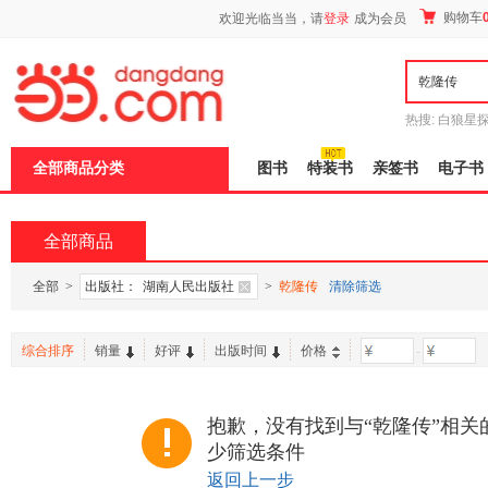
新
购物车
欢迎光临当当，请
登录
成为会员
窗
口
打
开
无
障
热搜:
白狼星
碍
师3
重建秦
说
全部商品分类
图书
特装书
亲签书
电子书
明
页
面,
按
全部商品
Ctrl
加
波
全部
>
出版社：
湖南人民出版社
>
乾隆传
清除筛选
浪
键
打
综合排序
销量
好评
出版时间
价格
-
开
导
盲
模
抱歉，没有找到与“乾隆传”相关
式
少筛选条件
返回上一步