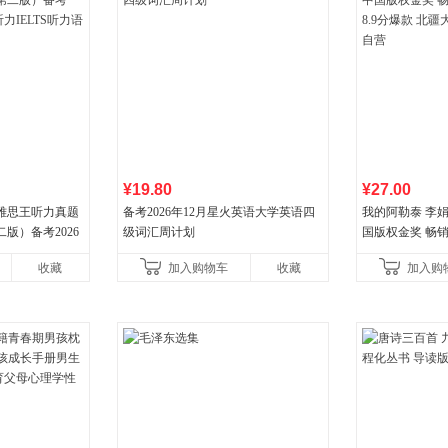
¥19.80
¥27.00
 雅思王听力真题
备考2026年12月星火英语大学英语四
我的阿勒泰 李
版）备考2026
级词汇周计划
国版权金奖 畅销超
LTS听力语料库
分爆款 北疆大
收藏
加入购物车
收藏
加入购