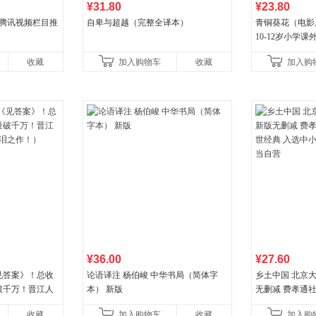
¥31.80
¥23.80
 腾讯视频栏目推
自卑与超越（完整全译本）
青铜葵花（电影原
10-12岁小学
推荐阅读）
收藏
加入购物车
收藏
加入购
¥36.00
¥27.60
见答案》！总收
论语译注 杨伯峻 中华书局（简体字
乡土中国 北京
破千万！晋江人
本） 新版
无删减 费孝通
泪之作！）
典 入选中小学
收藏
加入购物车
收藏
加入购