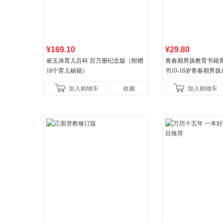
¥169.10
¥29.80
崔玉涛育儿百科 百万册纪念版（附赠
青春期男孩教育书籍
18个育儿秘籍）
书10-18岁青春期男
逆期非暴力家庭教育
加入购物车
收藏
加入购物车
育书