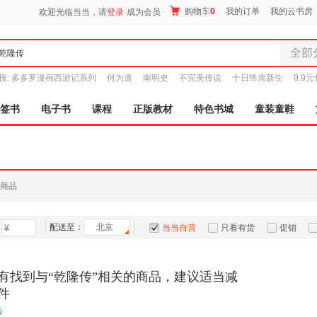
购物车
0
我的订单
我的云书房
欢迎光临当当，请
登录
成为会员
全部
全部分
搜:
多多罗漫画西游记系列
何为道
南明史
不完美传说
十日终焉新生
9.9
尾品汇
图书
签书
电子书
课程
正版教材
特色书城
童装童鞋
电子书
音像
影视
时尚美
商品
母婴用
玩具
配送至：
北京
孕婴服
当当自营
只看有货
促销
童装童
特卖
预售
入驻商家
家居日
有找到与“乾隆传”相关的商品，建议适当减
家具装
件
服装
步
鞋