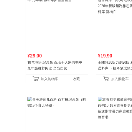
¥29.00
¥19.90
我与地坛 纪念版 百班千人寒假书单
王陆雅思听力剑20版
九年级推荐阅读 当当自营
语料库 （机考笔试第二
年新版领跑雅思听力IE
加入购物车
收藏
加入购物车
新增在