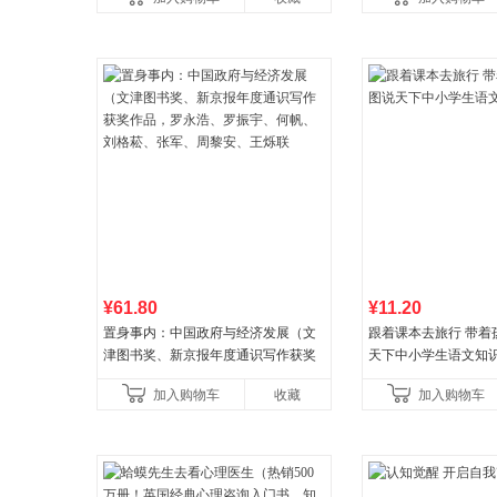
¥61.80
¥11.20
置身事内：中国政府与经济发展（文
跟着课本去旅行 带着
津图书奖、新京报年度通识写作获奖
天下中小学生语文知
作品，罗永浩、罗振宇、何帆、刘格
加入购物车
收藏
加入购物车
菘、张军、周黎安、王烁联