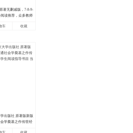
著无删减版，7-8-9-
课外阅读推荐，众多教师
物车
收藏
大学出版社 原著版新版
社会学奠基之作传世经
生阅读指导书目 当当自
物车
收藏