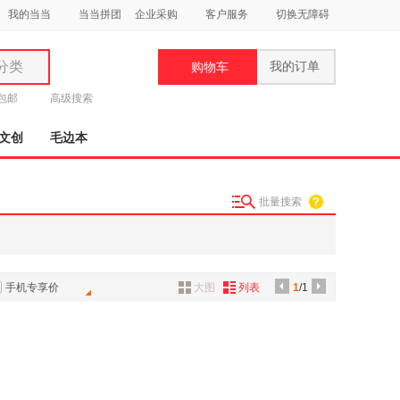
我的当当
当当拼团
企业采购
客户服务
切换无障碍
分类
我的订单
购物车
类
元包邮
高级搜索
文创
毛边本
批量搜索
妆
品
饰
手机专享价
大图
列表
1
/1
鞋
用
饰