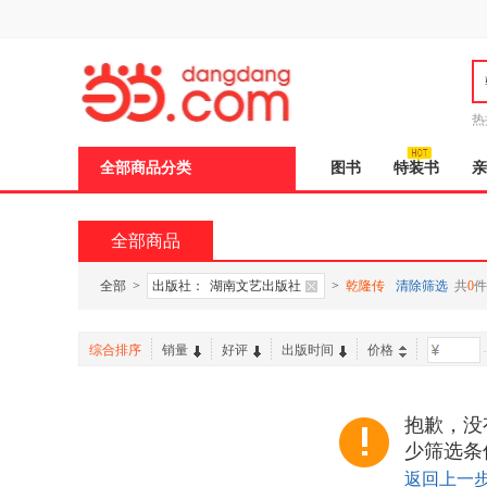
新
窗
口
打
开
无
障
热
碍
说
全部商品分类
图书
特装书
亲
明
页
面,
按
全部商品
Ctrl
加
波
全部
>
出版社：
湖南文艺出版社
>
乾隆传
清除筛选
共
0
件
浪
键
打
综合排序
销量
好评
出版时间
价格
-
开
导
盲
模
抱歉，没
式
少筛选条
返回上一