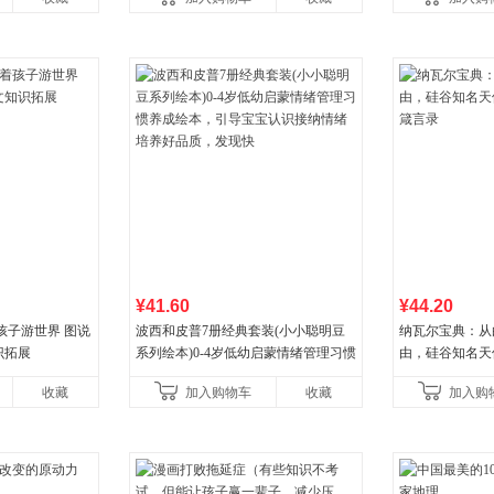
营
¥41.60
¥44.20
孩子游世界 图说
波西和皮普7册经典套装(小小聪明豆
纳瓦尔宝典：从
识拓展
系列绘本)0-4岁低幼启蒙情绪管理习惯
由，硅谷知名天
养成绘本，引导宝宝认识接纳情绪培
箴言录
收藏
加入购物车
收藏
加入购
养好品质，发现快