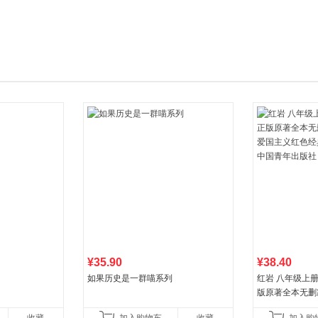
箱包皮
手表饰
运动户
汽车用
食品
手机通
数码影
电脑办
大家电
家用电
¥35.90
¥38.40
如果历史是一群喵系列
红岩 八年级上
版原著全本无删
国主义红色经典