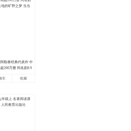
娟阿勒泰经典代表作 中
200万册 同名剧8.9
地的旷野之梦 当当自营
物车
收藏