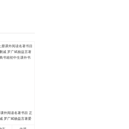
具
品
外
品
讯
音
公
器
册课外阅读名著书目 正
减 罗广斌杨益言著爱
书籍初中生课外书中