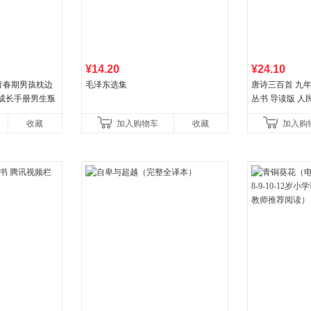
¥14.20
¥24.10
青春期男孩枕边
毛泽东选集
唐诗三百首 九
孩成长手册男生叛
丛书 导读版 人
父母心理学性教
收藏
加入购物车
收藏
加入购