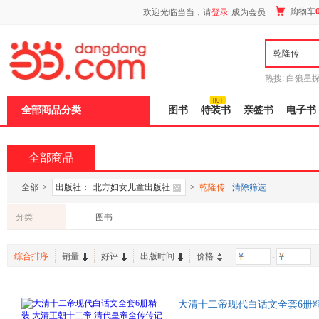
新
购物车
欢迎光临当当，请
登录
成为会员
窗
口
打
开
无
障
热搜:
白狼星
碍
师3
重建秦
说
全部商品分类
图书
特装书
亲签书
电子书
明
页
面,
按
全部商品
Ctrl
加
波
全部
>
出版社：
北方妇女儿童出版社
>
乾隆传
清除筛选
浪
键
分类
图书
打
开
导
综合排序
销量
好评
出版时间
价格
-
盲
模
式
大清十二帝现代白话文全套6册精
大帝
乾隆
皇帝雍正皇帝 线装书