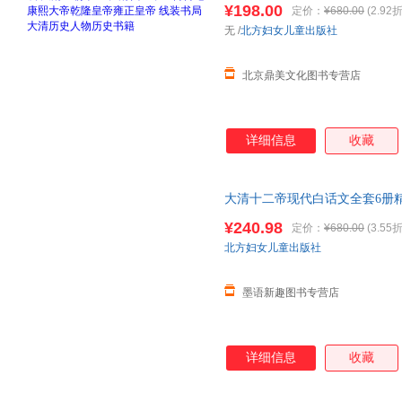
¥198.00
定价：
¥680.00
(2.92折
无
/
北方妇女儿童出版社
北京鼎美文化图书专营店
详细信息
收藏
大清十二帝现代白话文全套6册精
大帝
乾隆
皇帝雍正皇帝 线装书
¥240.98
定价：
¥680.00
(3.55折
价严者慎拍
北方妇女儿童出版社
墨语新趣图书专营店
详细信息
收藏