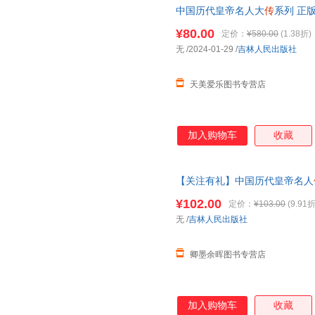
中国历代皇帝名人大
传
系列 正
皇太极李世民朱元璋顺治李渊朱
¥80.00
定价：
¥580.00
(1.38折)
无
/2024-01-29
/
吉林人民出版社
天美爱乐图书专营店
加入购物车
收藏
【关注有礼】中国历代皇帝名人
隋炀帝皇太极李世民朱璋顺治李
¥102.00
定价：
¥103.00
(9.91折
无
/
吉林人民出版社
卿墨余晖图书专营店
加入购物车
收藏