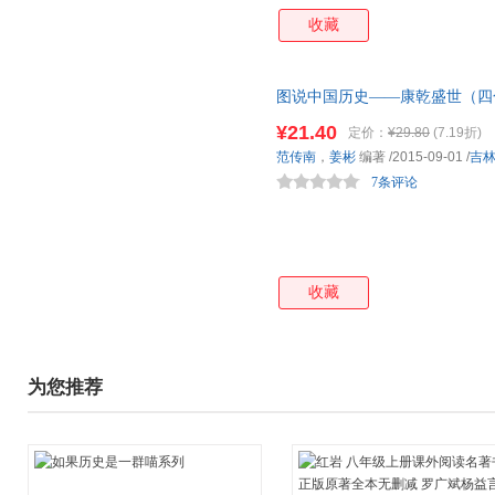
收藏
图说中国历史——康乾盛世（四
定三藩之乱起,开始出现了经济全
¥21.40
定价：
¥29.80
(7.19折)
达到其鼎盛。
范传南
，
姜彬
编著
/2015-09-01
/
吉
7条评论
收藏
为您推荐