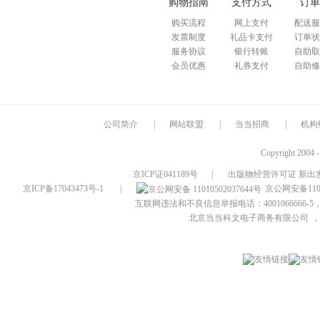
购物指南
支付方式
订单
购买流程
网上支付
配送服
发票制度
礼品卡支付
订单状
服务协议
银行转账
自助取
会员优惠
礼券支付
自助修
公司简介
|
网站联盟
|
当当招商
|
机构
Copyright 2004 
京ICP证041189号
|
出版物经营许可证 新出发
京ICP备17043473号-1
|
京公网安备1101
互联网违法和不良信息举报电话：4001066666-5，
北京当当科文电子商务有限公司
，