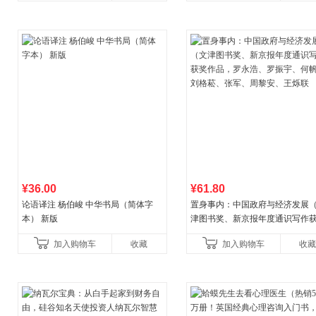
¥36.00
¥61.80
论语译注 杨伯峻 中华书局（简体字
置身事内：中国政府与经济发展
本） 新版
津图书奖、新京报年度通识写作
作品，罗永浩、罗振宇、何帆、
加入购物车
收藏
加入购物车
收藏
菘、张军、周黎安、王烁联