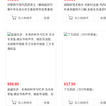
刘擎西方现代思想讲义（畅销超80万
病隙碎笔史铁生 光影纪念版 书内
册中学生高分作文素材库常驻寒暑假
作者亲摄照片12幅 史铁生充满灵
阅读书单，奇葩说导师刘擎经典之作
辉的生命笔记 当当自营图书
加入购物车
收藏
加入购物车
收藏
讲透西方思想史，哲学知
¥69.80
¥17.50
超越百岁：长寿的科学与艺术 当当专
了凡四训（2025年新版）
享版 赠全书有声书、精彩导读图、实
操教学视频 官方全新升级版 三大专属
加入购物车
收藏
加入购物车
收藏
权益