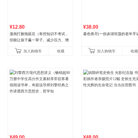
¥12.80
¥38.00
漫画打败拖延症（有些知识不考试，
暮色将尽(一份诙谐坦荡的老年手记
但能让孩子赢一辈子。减少压力、增
强自信、把握机遇、培养自律，结
加入购物车
收藏
加入购物车
收藏
合“小行动”触发大脑行动开
¥49.00
¥48.00