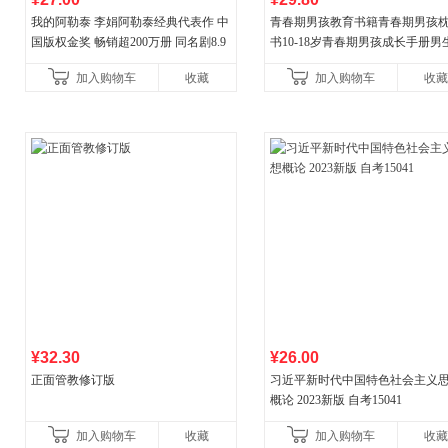
我的阿勒泰 李娟阿勒泰经典代表作 中
青春期男孩教育书籍青春期男孩
国版权金奖 畅销超200万册 同名剧8.9
书10-18岁青春期男孩成长手册男
分爆款 北疆大地的旷野之梦 当当自营
逆期非暴力家庭教育父母心理学
加入购物车
收藏
加入购物车
收藏
育书
¥32.30
¥26.00
正面管教修订版
习近平新时代中国特色社会主义
概论 2023新版 自考15041
加入购物车
收藏
加入购物车
收藏