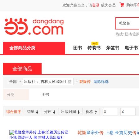
新
购物车
欢迎光临当当，请
登录
成为会员
窗
口
打
开
无
障
热搜:
怪杰佐
碍
谎
吾辈如神
说
全部商品分类
图书
特装书
亲签书
电子书
明
页
面,
按
全部商品
Ctrl
加
波
全部
>
出版社：
吉林人民出版社
>
乾隆传
清除筛选
浪
键
分类
图书
打
开
导
综合排序
销量
好评
出版时间
价格
-
盲
模
式
乾隆
皇帝外
传
.上卷:长篇历史
传
书，保证质量，此书为单本而非