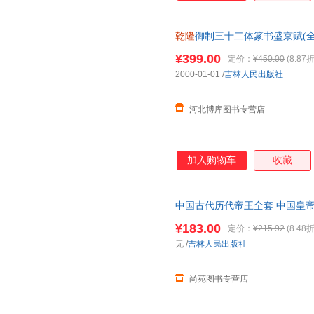
乾隆
御制三十二体篆书盛京赋(全
¥399.00
定价：
¥450.00
(8.87折
2000-01-01
/
吉林人民出版社
河北博库图书专营店
加入购物车
收藏
中国古代历代帝王全套 中国皇
汉高祖刘邦
传
秦始皇
传
武则天
¥183.00
定价：
¥215.92
(8.48折
退换货【让您无忧购物】
无
/
吉林人民出版社
尚苑图书专营店