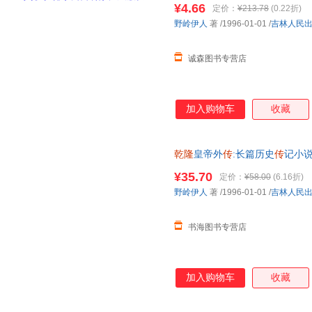
¥4.66
定价：
¥213.78
(0.22折)
野岭伊人
著
/1996-01-01
/
吉林人民
诚森图书专营店
加入购物车
收藏
乾隆
皇帝外
传
:长篇历史
传
记小说
准发货，介意勿拍
¥35.70
定价：
¥58.00
(6.16折)
野岭伊人
著
/1996-01-01
/
吉林人民
书海图书专营店
加入购物车
收藏