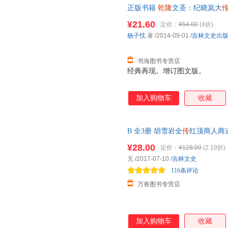
正版书籍
乾隆
文圣：纪晓岚大
一生诙谐、滑稽、机敏多变、才
票 七天无理由退货让您购物无
子”和“幽默大师”之称。有关
¥21.60
定价：
¥54.00
(4折)
种地位的人当中是罕见的。 纪
杨子忱
著
/2014-09-01
/
吉林文史出
者，是一位文化巨人。其在整个
人，而且截止目
书海图书专营店
经典再现。增订图文版。
加入购物车
收藏
B 全3册 胡雪岩全
传
红顶商人商
谋略大全康熙大帝
乾隆
皇帝雍正
¥28.00
定价：
¥128.00
(2.19折)
无
/2017-07-10
/
吉林文史
116条评论
万卷图书专营店
加入购物车
收藏