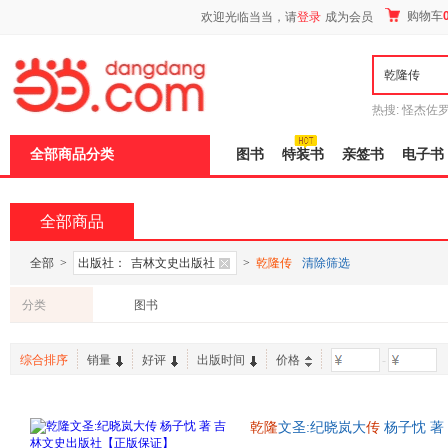
新
购物车
欢迎光临当当，请
登录
成为会员
窗
口
打
开
无
障
热搜:
怪杰佐
碍
谎
吾辈如神
说
全部商品分类
图书
特装书
亲签书
电子书
明
页
面,
按
全部商品
Ctrl
加
波
全部
>
出版社：
吉林文史出版社
>
乾隆传
清除筛选
浪
键
分类
图书
打
开
导
综合排序
销量
好评
出版时间
价格
-
盲
模
式
乾隆
文圣:纪晓岚大
传
杨子忱 著
货，物流便捷，下单秒杀，欢迎