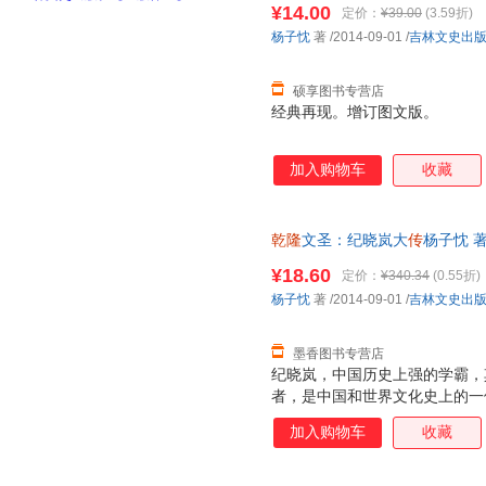
¥14.00
定价：
¥39.00
(3.59折)
杨子忱
著
/2014-09-01
/
吉林文史出
硕享图书专营店
经典再现。增订图文版。
加入购物车
收藏
乾隆
文圣：纪晓岚大
传
杨子忱 著
保证质量，此书为单本而非一套
¥18.60
定价：
¥340.34
(0.55折)
杨子忱
著
/2014-09-01
/
吉林文史出
墨香图书专营店
纪晓岚，中国历史上强的学霸，
者，是中国和世界文化史上的一
乾隆帝、刘墉、和珅共事，在关
加入购物车
收藏
化解冲突，兼具谏臣和弄臣两种
纪晓岚在清朝乾嘉时代居于高位
斗，学界领袖，一代文学宗师，