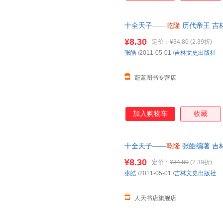
十全天子——
乾隆
历代帝王 吉
发票
¥8.30
定价：
¥34.80
(2.39折)
张皓
/2011-05-01
/
吉林文史出版社
蔚蓝图书专营店
加入购物车
收藏
十全天子——
乾隆
张皓编著 吉
由退换·企业采购/团购咨询客服
¥8.30
定价：
¥34.80
(2.39折)
张皓
/2011-05-01
/
吉林文史出版社
人天书店旗舰店