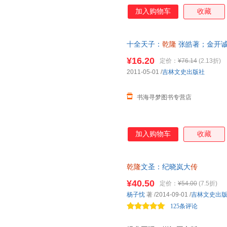
加入购物车
收藏
十全天子：
乾隆
张皓著；金开诚
书籍品相80-99成新，实拍图
¥16.20
定价：
¥76.14
(2.13折)
2011-05-01
/
吉林文史出版社
书海寻梦图书专营店
加入购物车
收藏
乾隆
文圣：纪晓岚大
传
¥40.50
定价：
¥54.00
(7.5折)
杨子忱
著
/2014-09-01
/
吉林文史出
125条评论