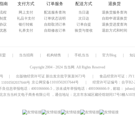
指南
支付方式
订单服务
配送方式
退换货
流程
网上支付
配送服务查询
当日递
退换货服务查询
制度
礼品卡支付
订单状态说明
次日达
自助申请退换货
协议
银行转账
自助取消订单
订单自提
退换货进度查询
优惠
礼券支付
自助修改订单
验货与签收
退款方式和时间
联盟
|
当当招商
|
机构销售
|
手机当当
|
官方Blog
|
知
Copyright 2004 - 2024 当当网. All Rights Reserved
9号
|
出版物经营许可证 新出发京批字第直0673号
|
食品经营许可证：JY1110
京公网安备11010502037644号
|
经营许可证编号：合字B2-20
信息举报电话：4001066666-5，涉未成年举报电话：4001066666-9，邮箱：
jubao
北京当当科文电子商务有限公司
，通信地址：北京市东城区藏经馆胡同17号1幢A103