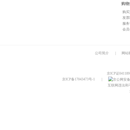
购物
购买
发票
服务
会员
公司简介
|
网站
京ICP证04118
京ICP备17043473号-1
|
互联网违法和不良