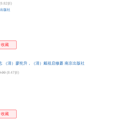
(6.82折)
箱包皮
出版社
手表饰
运动户
汽车用
食品
手机通
收藏
数码影
电脑办
大家电
志 （清）廖抡升，（清）戴祖启修纂 南京出版社
家用电
0.00
(8.47折)
收藏