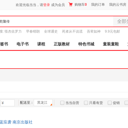
购物车
0
我的订单
我的云书房
欢迎光临当当，请
登录
成为会员
全部
全部分
搜:
怪杰佐罗力
早春晴朗
全球通史
死者从不说谎
吾辈如神
9.9元包邮
尾品汇
图书
签书
电子书
课程
正版教材
特色书城
童装童鞋
电子书
音像
影视
时尚美
母婴用
玩具
孕婴服
童装童
配送至：
黑龙江
当当自营
只看有货
促销
家居日
特卖
预售
入驻商家
家具装
服装
 蓝应袭 南京出版社
鞋