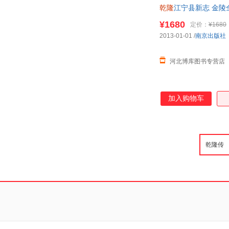
乾隆
江宁县新志 金陵全
¥1680
定价：
¥1680
2013-01-01
/
南京出版社
河北博库图书专营店
加入购物车