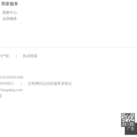
商家服务
商家中心
运营服务
识产权
|
热词搜索
1050363440
160011
|
互联网药品信息服务资格证
@dangdang.com
室
广告