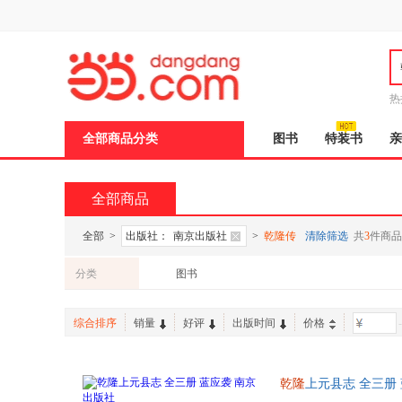
新
窗
口
打
开
无
障
热
碍
说
全部商品分类
图书
特装书
亲
明
页
面,
按
全部商品
Ctrl
加
波
全部
>
出版社：
南京出版社
>
乾隆传
清除筛选
共
3
件商品
浪
键
分类
图书
打
开
导
综合排序
销量
好评
出版时间
价格
-
盲
模
式
乾隆
上元县志 全三册