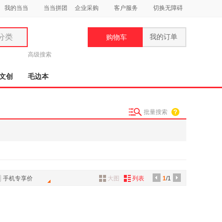
我的当当
当当拼团
企业采购
客户服务
切换无障碍
分类
我的订单
购物车
类
高级搜索
文创
毛边本
批量搜索
妆
品
饰
鞋
手机专享价
大图
列表
1
/1
用
饰