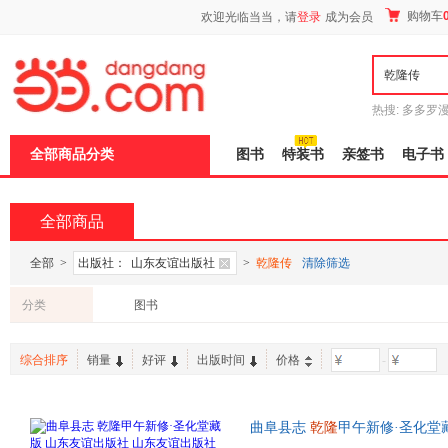
新
购物车
欢迎光临当当，请
登录
成为会员
窗
口
打
开
无
障
热搜:
多多罗
碍
传说
十日终
说
全部商品分类
图书
特装书
亲签书
电子书
明
页
面,
按
全部商品
Ctrl
加
波
全部
>
出版社：
山东友谊出版社
>
乾隆传
清除筛选
浪
键
分类
图书
打
开
导
综合排序
销量
好评
出版时间
价格
-
盲
模
式
曲阜县志
乾隆
甲午新修·圣化堂