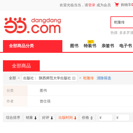
新
购物车
欢迎光临当当，请
登录
成为会员
窗
口
打
开
无
障
热搜:
多多罗
碍
传说
十日终
说
全部商品分类
图书
特装书
亲签书
电子书
明
页
面,
按
全部商品
Ctrl
加
波
全部
>
出版社：
陕西师范大学出版社
>
乾隆传
清除筛选
浪
键
分类
图书
打
开
作者
曾仕强
导
盲
模
综合排序
销量
好评
出版时间
价格
-
式