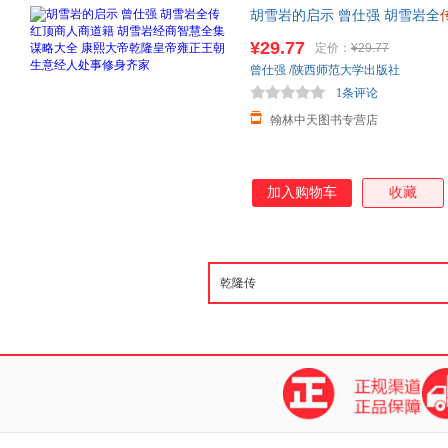
胡雪岩的启示 曾仕强 胡雪岩全
大全 康熙大帝
乾隆
皇帝雍正王
¥29.77
定价：
¥29.77
曾仕强
/
陕西师范大学出版社
1条评论
翰林中天图书专营店
加入购物车
收藏