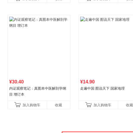
书！）读客经管文库
¥30.40
¥14.90
内证观察笔记：真图本中医解剖学纲
走遍中国 图说天下 国家地理
目 增订本
加入购物车
收藏
加入购物车
收藏