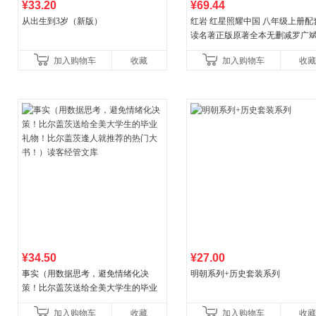
¥33.20
¥69.44
从出生到3岁（新版）
红岩 红星照耀中国 八年级上册配
读名著正版原著全本无删减罗广
益言著套装共2册 红色经典阅读书
加入购物车
收藏
加入购物车
收藏
初中生课外书中国青
¥34.50
¥27.00
事实（用数据思考，避免情绪化决
明朝系列+历史套装系列
策！比尔盖茨送给全美大学生的毕业
礼物！比尔盖茨逢人就推荐的热门大
加入购物车
收藏
加入购物车
收藏