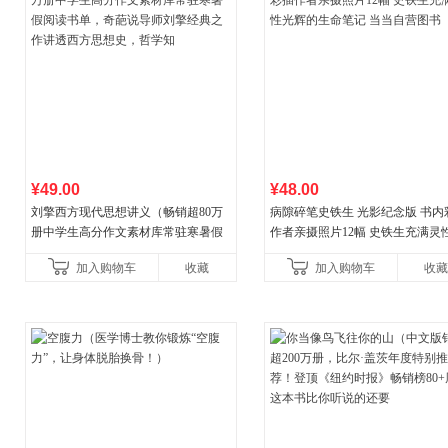
¥49.00
¥48.00
刘擎西方现代思想讲义（畅销超80万
病隙碎笔史铁生 光影纪念版 书内
册中学生高分作文素材库常驻寒暑假
作者亲摄照片12幅 史铁生充满灵
阅读书单，奇葩说导师刘擎经典之作
辉的生命笔记 当当自营图书
加入购物车
收藏
加入购物车
收藏
讲透西方思想史，哲学知