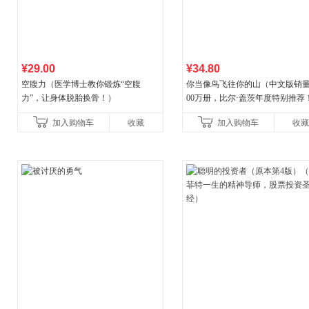
¥29.00
¥34.80
空腹力（医学博士教你锻炼“空腹
你当像鸟飞往你的山（中文版销量
力”，让身体脱胎换骨！）
00万册，比尔·盖茨年度特别推荐
顶《纽约时报》畅销榜80+周，这
加入购物车
收藏
加入购物车
收藏
比你听说的还要