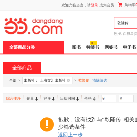
新
购物车
欢迎光临当当，请
登录
成为会员
窗
口
打
开
无
障
热搜:
白狼星
碍
师3
重建秦
说
全部商品分类
图书
特装书
亲签书
电子书
明
页
面,
按
全部商品
Ctrl
加
波
全部
>
出版社：
上海文汇出版社
>
乾隆传
清除筛选
浪
键
打
综合排序
销量
好评
出版时间
价格
-
开
导
盲
模
抱歉，没有找到与“乾隆传”相关
式
少筛选条件
返回上一步