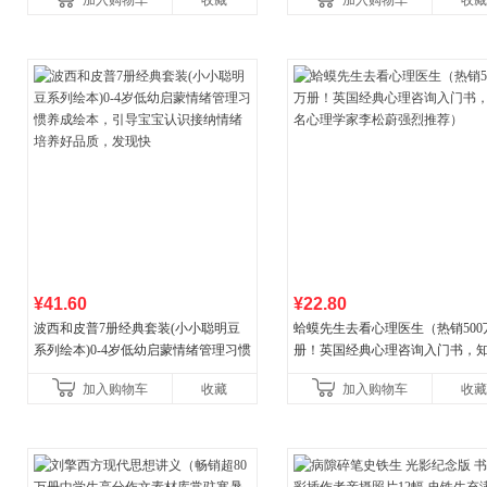
加入购物车
收藏
加入购物车
收藏
¥41.60
¥22.80
波西和皮普7册经典套装(小小聪明豆
蛤蟆先生去看心理医生（热销500
系列绘本)0-4岁低幼启蒙情绪管理习惯
册！英国经典心理咨询入门书，
养成绘本，引导宝宝认识接纳情绪培
心理学家李松蔚强烈推荐）
加入购物车
收藏
加入购物车
收藏
养好品质，发现快