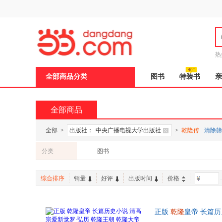
新
窗
口
打
开
无
障
热
碍
说
全部商品分类
图书
特装书
亲
明
页
面,
按
全部商品
Ctrl
加
波
全部
>
出版社：
中央广播电视大学出版社
>
乾隆传
清除筛
浪
键
分类
图书
打
开
导
综合排序
销量
好评
出版时间
价格
-
盲
模
式
正版
乾隆
皇帝 长篇
王书籍 全店满60元减5/