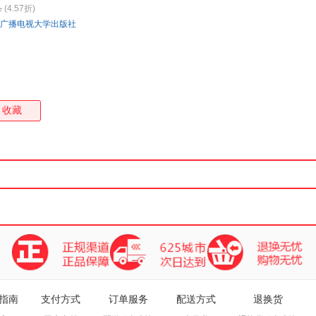
1
(4.57折)
箱包皮
广播电视大学出版社
手表饰
运动户
汽车用
食品
手机通
收藏
数码影
电脑办
大家电
家用电
指南
支付方式
订单服务
配送方式
退换货