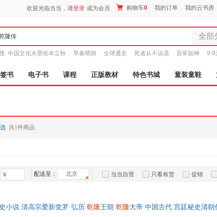
购物车
0
我的订单
我的云书房
欢迎光临当当，请
登录
成为会员
全部
全部分
搜:
中国文化水墨绘本立秋
早春晴朗
全球通史
死者从不说谎
吾辈如神
9.
尾品汇
图书
签书
电子书
课程
正版教材
特色书城
童装童鞋
电子书
音像
影视
时尚美
选
共
1
件商品
母婴用
玩具
孕婴服
童装童
配送至：
北京
当当自营
只看有货
促销
家居日
特卖
预售
入驻商家
家具装
服装
历史小说 清高宗爱新觉罗·弘历
乾隆
王朝
乾隆
大帝 中国古代 宫廷秘史清
鞋
99减10