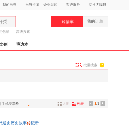
我的当当
当当拼团
企业采购
客户服务
切换无障碍
分类
我的订单
购物车
类
9元包邮
高级搜索
文创
毛边本
批量搜索
妆
品
饰
鞋
手机专享价
大图
列表
1
/1
用
饰
朝代通史历史故事
传
记帝