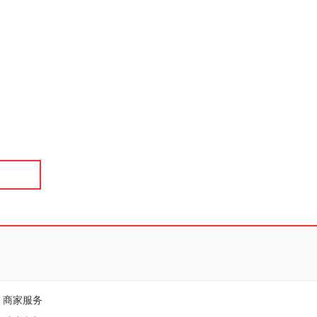
具
品
外
品
讯
音
公
器
商家服务