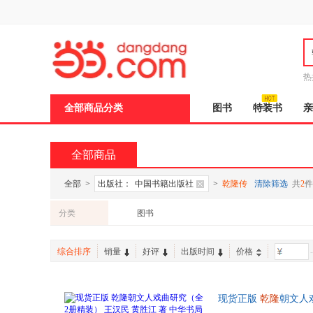
新
窗
口
打
开
无
障
热
碍
说
全部商品分类
图书
特装书
亲
明
页
面,
按
全部商品
Ctrl
加
波
全部
>
出版社：
中国书籍出版社
>
乾隆传
清除筛选
共
2
件
浪
键
分类
图书
打
开
导
综合排序
销量
好评
出版时间
价格
-
盲
模
式
现货正版
乾隆
朝文人