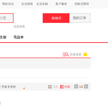
我的当当
当当拼团
企业采购
客户服务
切换无障碍
分类
我的订单
购物车
类
高级搜索
文创
毛边本
批量搜索
妆
品
饰
鞋
手机专享价
大图
列表
1
/1
用
饰
籍