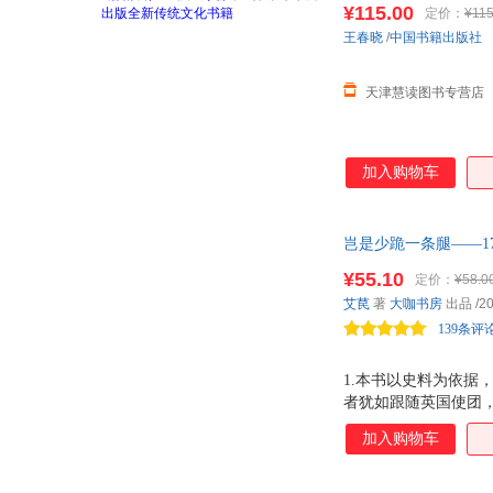
¥115.00
定价：
¥115
王春晓
/
中国书籍出版社
天津慧读图书专营店
加入购物车
岂是少跪一条腿——1
进神秘而庞大的乾隆
¥55.10
定价：
¥58.0
么？
艾苠
著
大咖书房
出品
/2
139条评
1.本书以史料为依
者犹如跟随英国使团，
的山川风物、社会风貌
加入购物车
那时的中国人普遍轻