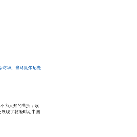
具
品
外
品
讯
音
公
使命访华。当马戛尔尼走
器
了什么？又看到了什
后不为人知的曲折；读
还展现了乾隆时期中国
种摩擦，今人宜反思：
百年未有之大变局？