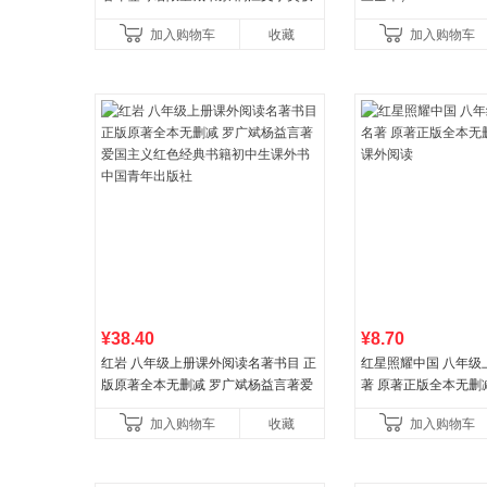
奖作品 现货充足下单优先发货 当当自
加入购物车
收藏
加入购物车
营
¥38.40
¥8.70
红岩 八年级上册课外阅读名著书目 正
红星照耀中国 八年级
版原著全本无删减 罗广斌杨益言著爱
著 原著正版全本无删
国主义红色经典书籍初中生课外书中
外阅读
加入购物车
收藏
加入购物车
国青年出版社