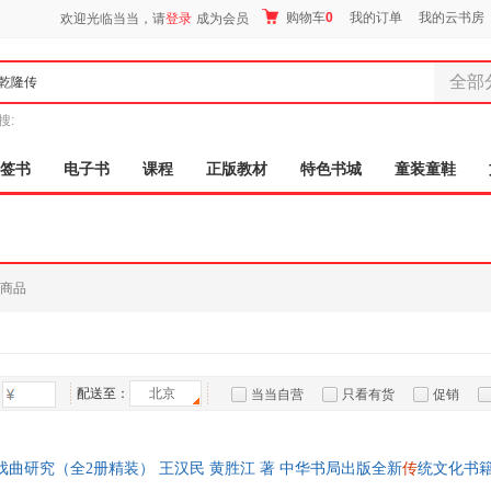
购物车
0
我的订单
我的云书房
欢迎光临当当，请
登录
成为会员
全部
全部分
搜:
尾品汇
图书
签书
电子书
课程
正版教材
特色书城
童装童鞋
电子书
音像
影视
时尚美
商品
母婴用
玩具
孕婴服
童装童
配送至：
北京
当当自营
只看有货
促销
家居日
特卖
预售
入驻商家
家具装
服装
戏曲研究（全2册精装） 王汉民 黄胜江 著 中华书局出版全新
传
统文化书
鞋