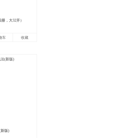
四册，大32开）
物车
收藏
新版)