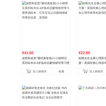
¥41.60
¥22.80
波西和皮普7册经典套装(小小聪明豆
蛤蟆先生去看心理医生
系列绘本)0-4岁低幼启蒙情绪管理习惯
册！英国经典心理咨
养成绘本，引导宝宝认识接纳情绪培
心理学家李松蔚强烈
加入购物车
收藏
加入购物车
养好品质，发现快