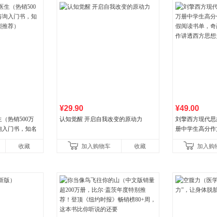
¥29.90
¥49.00
（热销500万
认知觉醒 开启自我改变的原动力
刘擎西方现代思
询入门书，知名
册中学生高分作
推荐）
阅读书单，奇葩
收藏
加入购物车
收藏
加入购
讲透西方思想史