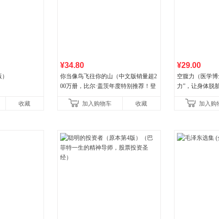
¥34.80
¥29.00
版）
你当像鸟飞往你的山（中文版销量超2
空腹力（医学博
00万册，比尔·盖茨年度特别推荐！登
力”，让身体脱
顶《纽约时报》畅销榜80+周，这本书
收藏
加入购物车
收藏
加入购
比你听说的还要