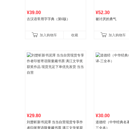
¥39.00
¥52.30
古汉语常用字字典（第6版）
被讨厌的勇气
加入购物车
收藏
加入购物车
¥29.80
¥30.00
刘楚昕新书泥潭 当当自营现货专享作
道德经（中华经典名著
者印签寄语限量藏书票 漓江文学奖获
三全本）