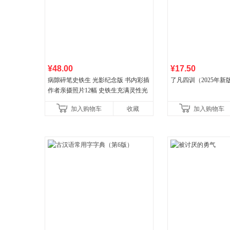
¥48.00
¥17.50
病隙碎笔史铁生 光影纪念版 书内彩插
了凡四训（2025年新
作者亲摄照片12幅 史铁生充满灵性光
辉的生命笔记 当当自营图书
加入购物车
收藏
加入购物车