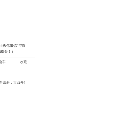
士教你锻炼“空腹
胎换骨！）
物车
收藏