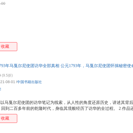
.00
箱包皮
手表饰
运动户
汽车用
食品
手机通
收藏
数码影
电脑办
大家电
793年马戛尔尼使团访华全部真相 公元1793年，马戛尔尼使团怀揣秘密
家用电
王朝时，他原先的自信却在无形中渐渐消失，所剩无几。这些英国人经历
0
(9.5折)
021-08-01
/
中国书籍出版社
论
据，以马戛尔尼使团的访华笔记为线索，从人性的角度还原历史，讲述其背
回到二百多年前的乾隆时代，身临其境般经历了访华的全过程。 2.作品
，以及那时中国人的形象。 3.马戛尔尼使团访华期间中英双方产生了种
收藏
视西方文明的深层原因是什么？当今世界，是否又在经历一次兴衰交替、