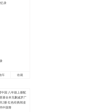
录
物车
收藏