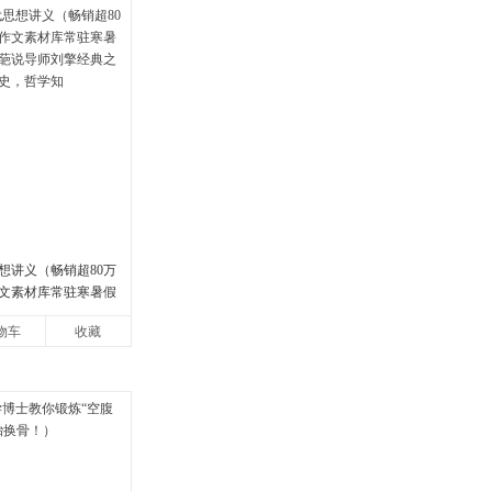
想讲义（畅销超80万
文素材库常驻寒暑假
说导师刘擎经典之作
物车
收藏
，哲学知