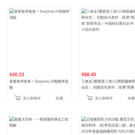
¥40.10
¥88.40
富爸爸穷爸爸 × DeepSeek AI智能伴读
三体全3册套装三体123黑暗森林
版
永生： 刘慈欣代表作，亚洲“雨果
奖”获奖作品！中国科幻基石丛书 
加入购物车
收藏
加入购物车
收藏
小说代表作