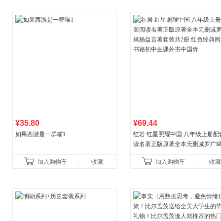
¥35.80
¥69.44
如果西游是一群喵1
红岩 红星照耀中国 八年级上册配
读名著正版原著全本无删减罗广
益言著套装共2册 红色经典阅读书
加入购物车
收藏
加入购物车
收藏
初中生课外书中国青