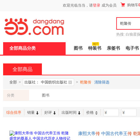
新
购物车
欢迎光临当当，请
登录
成为会员
窗
口
打
开
无
障
热搜:
白狼星
碍
师3
重建秦
说
全部商品分类
图书
特装书
亲签书
电子书
明
页
面,
按
全部商品
Ctrl
加
波
全部
>
出版社：
中国纺织出版社
>
乾隆传
清除筛选
浪
键
分类
图书
打
开
导
综合排序
销量
好评
出版时间
价格
-
盲
模
式
康熙大帝
传
中国古代帝王
传
乾
大略的博学皇帝 中国古代历史小