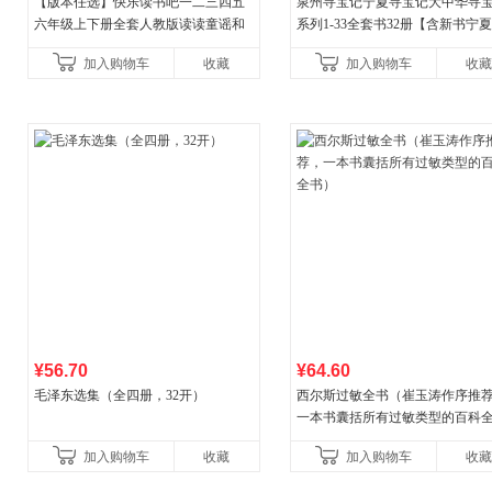
【版本任选】快乐读书吧一二三四五
泉州寻宝记宁夏寻宝记大中华寻
六年级上下册全套人教版读读童谣和
系列1-33全套书32册【含新书宁
儿歌小鲤鱼跳龙门和大人一起读中国
宝记】当当自营正版6-12岁新疆
加入购物车
收藏
加入购物车
收藏
古代寓言安徒生童话学生阅
广东福建河北黑
¥56.70
¥64.60
毛泽东选集（全四册，32开）
西尔斯过敏全书（崔玉涛作序推
一本书囊括所有过敏类型的百科
书）
加入购物车
收藏
加入购物车
收藏