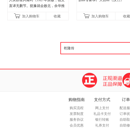
人类群星闪耀时（1927年原版，德文
协和专家孕产大百科（汉竹）
直译无删节。犹豫就会败北，余华推
荐）
加入购物车
收藏
加入购物车
收藏
购物指南
支付方式
订单
购买流程
网上支付
配送服
发票制度
礼品卡支付
订单状
服务协议
银行转账
自助取
会员优惠
礼券支付
自助修