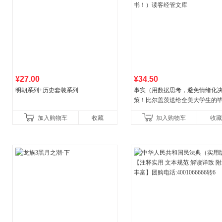
¥27.00
¥34.50
明朝系列+历史套装系列
事实（用数据思考，避免情绪化
策！比尔盖茨送给全美大学生的
礼物！比尔盖茨逢人就推荐的热
加入购物车
收藏
加入购物车
收藏
书！）读客经管文库