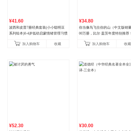
¥41.60
¥34.80
波西和皮普7册经典套装(小小聪明豆
你当像鸟飞往你的山（中文版销量
系列绘本)0-4岁低幼启蒙情绪管理习惯
00万册，比尔·盖茨年度特别推荐
养成绘本，引导宝宝认识接纳情绪培
顶《纽约时报》畅销榜80+周，这
加入购物车
收藏
加入购物车
收藏
养好品质，发现快
比你听说的还要
¥52.30
¥30.00