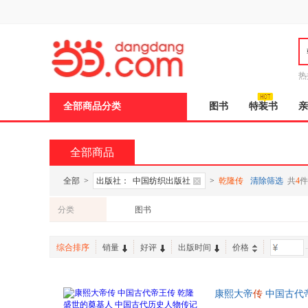
新
窗
口
打
开
无
障
热
碍
说
全部商品分类
图书
特装书
亲
明
页
面,
按
全部商品
Ctrl
加
波
全部
>
出版社：
中国纺织出版社
>
乾隆传
清除筛选
共
4
件
浪
键
分类
图书
打
开
导
综合排序
销量
好评
出版时间
价格
-
盲
模
式
康熙大帝
传
中国古代
清朝十二帝