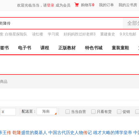
购物车
0
我的订单
我的云书房
欢迎光临当当，请
登录
成为会员
全部
全部分
搜:
白狼星探险队
读红楼
学习观
好妈妈胜过好老师3
重建秦史
9.9元包邮
尾品汇
图书
签书
电子书
课程
正版教材
特色书城
童装童鞋
电子书
音像
影视
时尚美
商品
母婴用
玩具
孕婴服
童装童
配送至：
海南
当当自营
只看有货
促销
家居日
特卖
预售
入驻商家
家具装
服装
帝王
传
乾隆
盛世的奠基人 中国古代历史人物
传
记 雄才大略的博学皇帝 
鞋