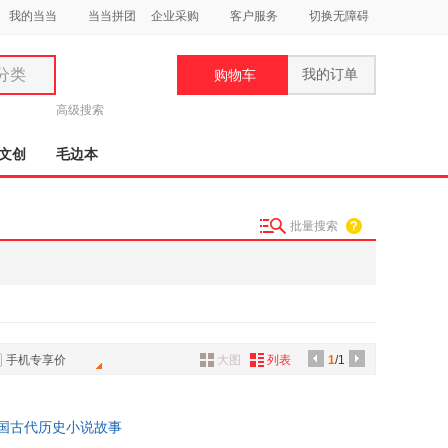
我的当当
当当拼团
企业采购
客户服务
切换无障碍
分类
我的订单
购物车
类
高级搜索
文创
毛边本
批量搜索
妆
品
饰
鞋
手机专享价
大图
列表
1
/1
用
饰
中国古代历史小说故事