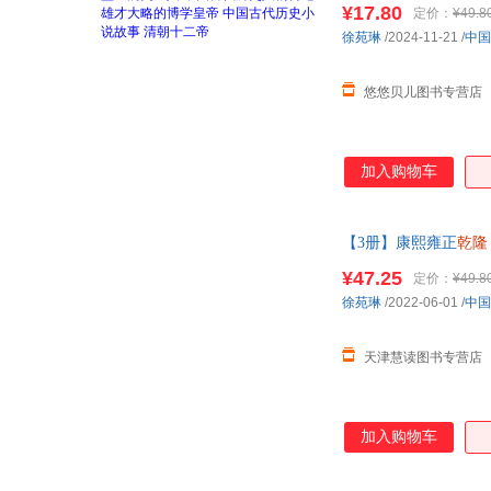
¥17.80
定价：
¥49.8
徐苑琳
/2024-11-21
/
中国
悠悠贝儿图书专营店
加入购物车
【3册】康熙雍正
乾隆
国近代史书籍
¥47.25
定价：
¥49.8
徐苑琳
/2022-06-01
/
中国
天津慧读图书专营店
加入购物车