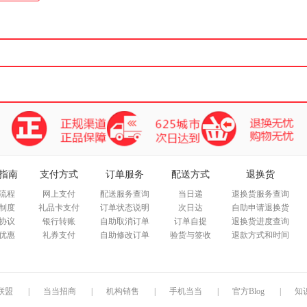
指南
支付方式
订单服务
配送方式
退换货
流程
网上支付
配送服务查询
当日递
退换货服务查询
制度
礼品卡支付
订单状态说明
次日达
自助申请退换货
协议
银行转账
自助取消订单
订单自提
退换货进度查询
优惠
礼券支付
自助修改订单
验货与签收
退款方式和时间
联盟
|
当当招商
|
机构销售
|
手机当当
|
官方Blog
|
知