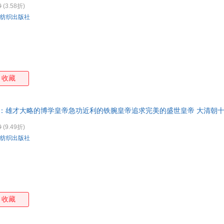
0
(3.58折)
箱包皮
纺织出版社
手表饰
运动户
汽车用
食品
手机通
收藏
数码影
电脑办
大家电
：雄才大略的博学皇帝急功近利的铁腕皇帝追求完美的盛世皇帝 大清朝
家用电
0
(9.49折)
纺织出版社
收藏