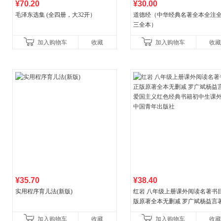
¥70.20
¥30.00
毛泽东选集 (全四册，大32开）
道德经（中华经典名著全本全注全
三全本）
加入购物车
收藏
加入购物车
收藏
¥35.70
¥38.40
实用程序育儿法(新版)
红岩 八年级上册课外阅读名著书目
版原著全本无删减 罗广斌杨益言
国主义红色经典书籍初中生课外
加入购物车
收藏
加入购物车
收藏