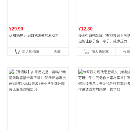
¥29.90
¥12.80
认知觉醒 开启自我改变的原动力
漫画打败拖延症（有些知识不考
但能让孩子赢一辈子。减少压力
强自信、把握机遇、培养自律，
加入购物车
收藏
加入购物车
收藏
合“小行动”触发大脑行动开