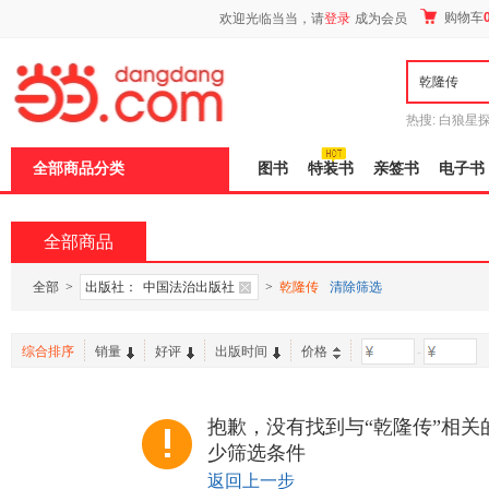
新
购物车
欢迎光临当当，请
登录
成为会员
窗
口
打
开
无
障
热搜:
白狼星
碍
师3
重建秦
说
全部商品分类
图书
特装书
亲签书
电子书
明
页
面,
按
全部商品
Ctrl
加
波
全部
>
出版社：
中国法治出版社
>
乾隆传
清除筛选
浪
键
打
综合排序
销量
好评
出版时间
价格
-
开
导
盲
模
抱歉，没有找到与“乾隆传”相关
式
少筛选条件
返回上一步