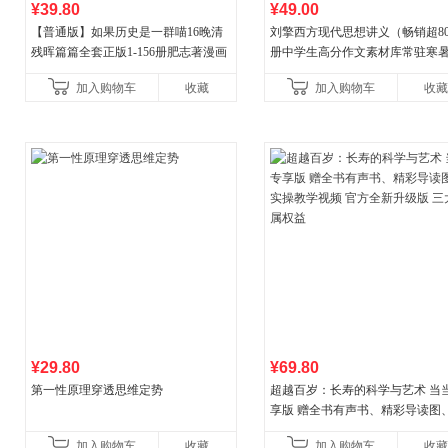
¥39.80
¥49.00
【普通版】如果历史是一群喵16晚清
刘擎西方现代思想讲义（畅销超8
残晖篇篇全套正版1-156册肥志著漫画
册中学生高分作文素材库常驻寒
8周年纪念版套装3册小学生课外阅读
阅读书单，奇葩说导师刘擎经典
加入购物车
收藏
加入购物车
收藏
儿童西游喵知识
讲透西方思想史，哲学知
¥29.80
¥69.80
第一性原理穿透思维定势
超越百岁：长寿的科学与艺术 当
享版 赠全书有声书、精彩导读图
操教学视频 官方全新升级版 三大
加入购物车
收藏
加入购物车
收藏