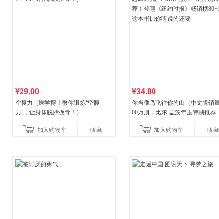
¥29.00
¥34.80
空腹力（医学博士教你锻炼“空腹
你当像鸟飞往你的山（中文版销量
力”，让身体脱胎换骨！）
00万册，比尔·盖茨年度特别推荐
顶《纽约时报》畅销榜80+周，这
加入购物车
收藏
加入购物车
收藏
比你听说的还要