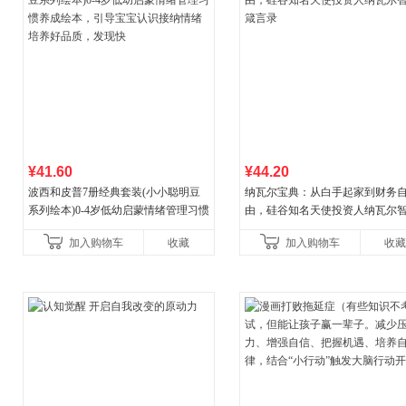
¥41.60
¥44.20
波西和皮普7册经典套装(小小聪明豆
纳瓦尔宝典：从白手起家到财务
系列绘本)0-4岁低幼启蒙情绪管理习惯
由，硅谷知名天使投资人纳瓦尔
养成绘本，引导宝宝认识接纳情绪培
箴言录
加入购物车
收藏
加入购物车
收藏
养好品质，发现快