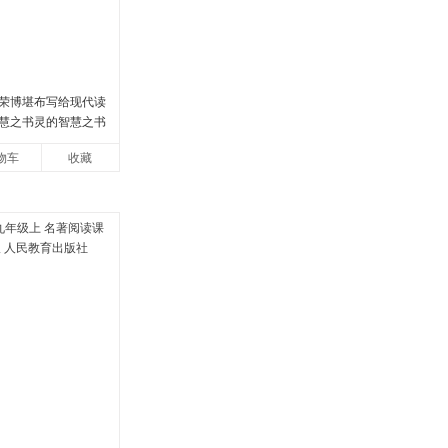
荣博堪布写给现代读
慧之书灵的智慧之书
物车
收藏