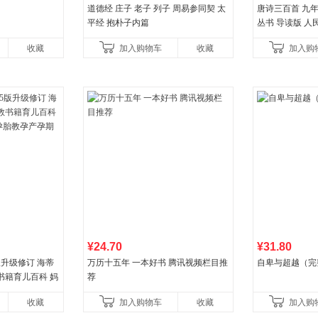
道德经 庄子 老子 列子 周易参同契 太
唐诗三百首 九
平经 抱朴子内篇
丛书 导读版 人
收藏
加入购物车
收藏
加入购
¥24.70
¥31.80
版升级修订 海蒂
万历十五年 一本好书 腾讯视频栏目推
自卑与超越（完
书籍育儿百科 妈
荐
胎教孕产孕期保
收藏
加入购物车
收藏
加入购