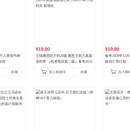
¥19.90
¥19.80
班千人寒假书单
王陆雅思听力剑20版 雅思王听力真题
备考2026年1
自营
语料库 （机考笔试第二版）备考2026
级词汇周计划
年新版领跑雅思听力IELTS听力语料库
收藏
加入购物车
收藏
加入购
新增在