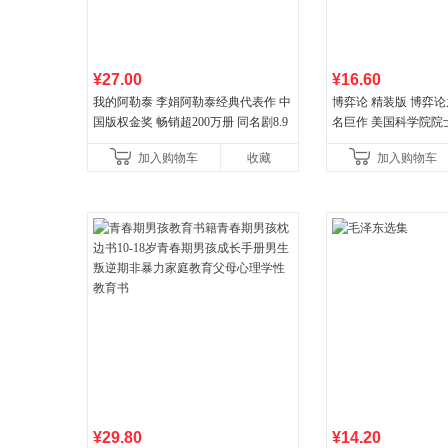
¥27.00
¥16.60
我的阿勒泰 李娟阿勒泰经典代表作 中
博弈论 精装版 博弈
国版权金奖 畅销超200万册 同名剧8.9
名巨作 美国科学院院
分爆款 北疆大地的旷野之梦 当当自营
理论经济学博弈论的
加入购物车
收藏
加入购物车
¥29.80
¥14.20