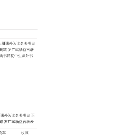
册课外阅读名著书目 正
减 罗广斌杨益言著爱
书籍初中生课外书中
物车
收藏