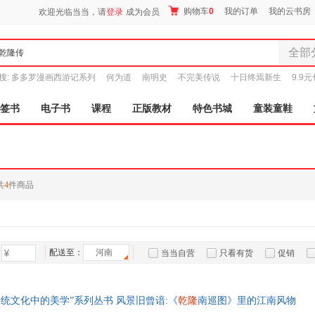
购物车
0
我的订单
我的云书房
欢迎光临当当，请
登录
成为会员
全部
全部分
搜:
多多罗漫画西游记系列
何为道
南明史
不完美传说
十日终焉新生
9.9
尾品汇
图书
签书
电子书
课程
正版教材
特色书城
童装童鞋
电子书
音像
影视
时尚美
共
4
件商品
母婴用
玩具
孕婴服
童装童
配送至：
河南
当当自营
只看有货
促销
家居日
特卖
预售
入驻商家
家具装
服装
传
统文化中的美学”系列丛书 风景旧曾谙:《
乾隆
南巡图》里的江南风物
鞋