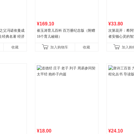
¥169.10
¥33.80
论之父冯诺依曼成
崔玉涛育儿百科 百万册纪念版（附赠
次第花开：希阿
士经典名著 经济
18个育儿秘籍）
者安顿心灵的智
诡计策略书籍
收藏
加入购物车
收藏
加入购
¥18.00
¥24.10