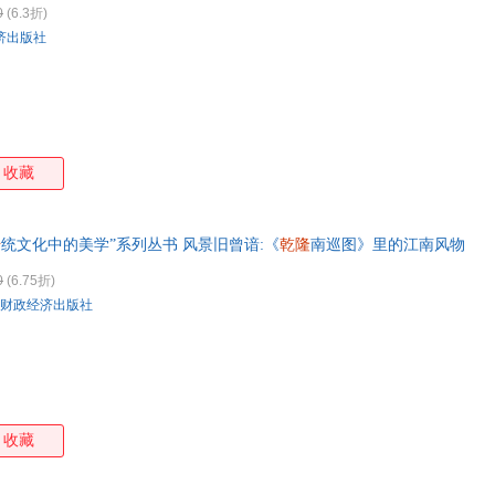
0
(6.3折)
箱包皮
济出版社
手表饰
运动户
汽车用
食品
手机通
收藏
数码影
电脑办
大家电
传
统文化中的美学”系列丛书 风景旧曾谙:《
乾隆
南巡图》里的江南风物
家用电
0
(6.75折)
财政经济出版社
收藏