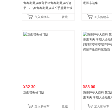
青春期男孩教育书籍青春期男孩枕边
毛泽东选集
书10-18岁青春期男孩成长手册男生叛
逆期非暴力家庭教育父母心理学性教
加入购物车
收藏
加入购物车
育书
¥32.30
¥88.00
正面管教修订版
海蒂怀孕大百科 第5
麦考夫 孕期大全胎教
妈育婴母婴喂养怀孕
加入购物车
收藏
加入购物车
健养生百科读物当