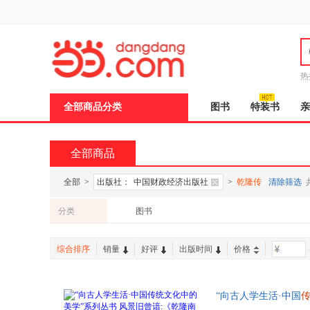
新
窗
口
打
开
无
障
热
碍
说
全部商品分类
图书
特装书
亲
明
页
面,
按
全部商品
Ctrl
加
波
全部
>
出版社：
中国财政经济出版社
>
乾隆传
清除筛选
浪
键
分类
图书
打
开
导
综合排序
销量
好评
出版时间
价格
-
盲
模
式
“向古人学生活·中国