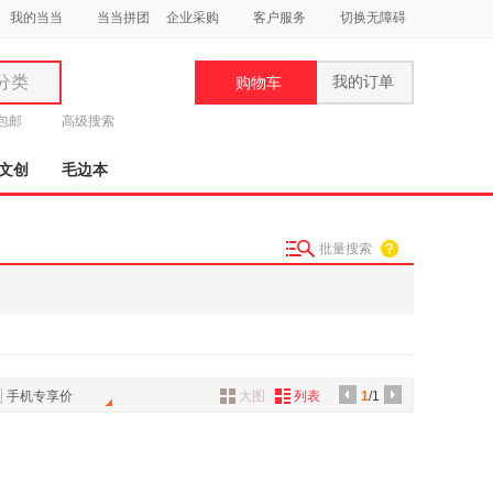
我的当当
当当拼团
企业采购
客户服务
切换无障碍
分类
我的订单
购物车
类
元包邮
高级搜索
文创
毛边本
批量搜索
妆
品
饰
鞋
手机专享价
大图
列表
1
/1
用
饰