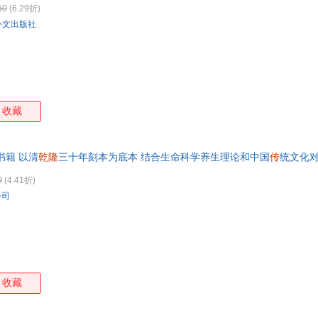
60
(6.29折)
箱包皮
外文出版社
手表饰
运动户
汽车用
食品
手机通
收藏
数码影
电脑办
大家电
书籍 以清
乾隆
三十年刻本为底本 结合生命科学养生理论和中国
传
统文化
家用电
0
(4.41折)
公司
收藏