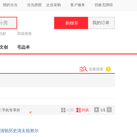
我的当当
当当拼团
企业采购
客户服务
切换无障碍
分类
我的订单
购物车
类
元包邮
高级搜索
文创
毛边本
批量搜索
妆
品
饰
鞋
手机专享价
大图
列表
1
/1
用
饰
清朝历史清太祖努尔