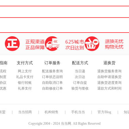
指南
支付方式
订单服务
配送方式
退换货
流程
网上支付
配送服务查询
当日递
退换货服务查询
制度
礼品卡支付
订单状态说明
次日达
自助申请退换货
协议
银行转账
自助取消订单
订单自提
退换货进度查询
优惠
礼券支付
自助修改订单
验货与签收
退款方式和时间
联盟
|
当当招商
|
机构销售
|
手机当当
|
官方Blog
|
知
Copyright 2004 - 2024 当当网. All Rights Reserved