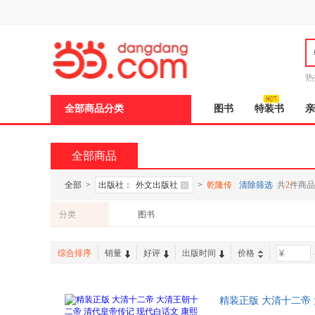
新
窗
口
打
开
无
障
热
碍
说
全部商品分类
图书
特装书
亲
明
页
面,
按
全部商品
Ctrl
加
波
全部
>
出版社：
外文出版社
>
乾隆传
清除筛选
共
2
件商品
浪
键
分类
图书
打
开
导
综合排序
销量
好评
出版时间
价格
-
盲
模
式
精装正版 大清十二帝
哈赤宣统帝