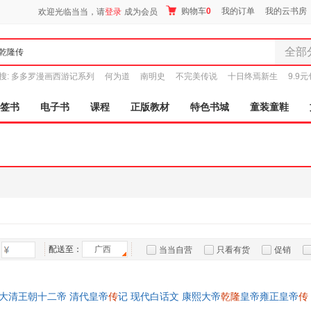
购物车
0
我的订单
我的云书房
欢迎光临当当，请
登录
成为会员
全部
全部分
搜:
多多罗漫画西游记系列
何为道
南明史
不完美传说
十日终焉新生
9.9
尾品汇
图书
签书
电子书
课程
正版教材
特色书城
童装童鞋
电子书
音像
影视
时尚美
母婴用
玩具
孕婴服
童装童
配送至：
广西
当当自营
只看有货
促销
家居日
特卖
预售
入驻商家
家具装
服装
 大清王朝十二帝 清代皇帝
传
记 现代白话文 康熙大帝
乾隆
皇帝雍正皇帝
传
鞋