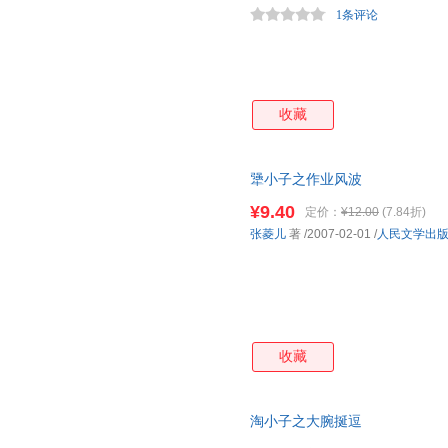
1条评论
收藏
犟小子之作业风波
¥9.40
定价：
¥12.00
(7.84折)
张菱儿
著
/2007-02-01
/
人民文学出
收藏
淘小子之大腕挻逗