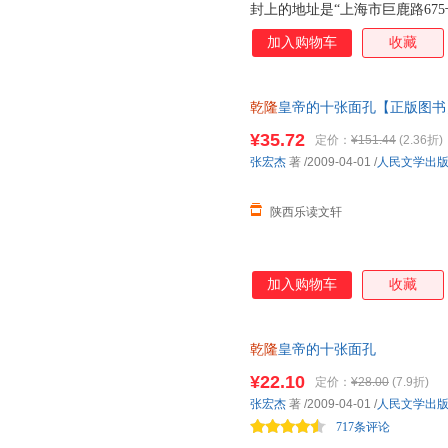
封上的地址是“上海市巨鹿路67
漫长的“退稿—投给下一本杂志
加入购物车
收藏
自己很喜欢的一篇。此后的作品
各种文体的“合金体写作”特色。
论》。本书是《千年悖论》的大
乾隆
皇帝的十张面孔【正版图书
曾国藩、慈禧、袁世凯、朱元璋
开心扉，回顾了自己的投稿生涯
¥35.72
定价：
¥151.44
(2.36折)
望、爱情、记忆等的看法，同时
张宏杰
著
/2009-04-01
/
人民文学出
时期的照片。
陕西乐读文轩
加入购物车
收藏
乾隆
皇帝的十张面孔
¥22.10
定价：
¥28.00
(7.9折)
张宏杰
著
/2009-04-01
/
人民文学出
717条评论