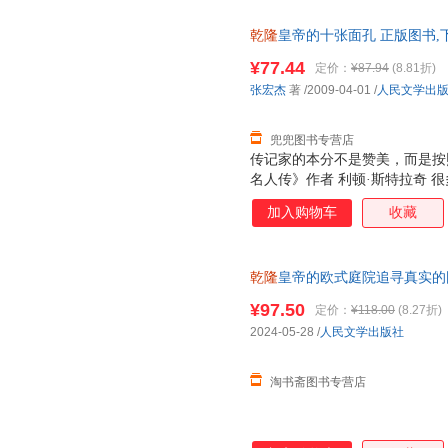
乾隆
皇帝的十张面孔 正版图书,
¥77.44
定价：
¥87.94
(8.81折)
张宏杰
著
/2009-04-01
/
人民文学出
兜兜图书专营店
传记家的本分不是赞美，而是按
名人传》作者 利顿·斯特拉奇 
读者眉飞色舞，而宏杰一直在打
加入购物车
收藏
儿一样》导演 新版《三国演义》
学术腔和作家腔。思想也未被流
出我们躯体里的鬼气。其间未尝
乾隆
皇帝的欧式庭院追寻真实的
刻，沉重与快感相间，忧思和期
石刻铜版画 欧式建筑巴洛克
到了自己的园地。 鲁迅博物馆馆
¥97.50
定价：
¥118.00
(8.27折)
历史也插前卫，有时候，前卫接
2024-05-28
/
人民文学出版社
导演 孟京辉 历史在张宏杰笔下
淘书斋图书专营店