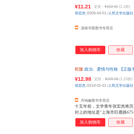
开心扉，回顾了自己的投稿生涯
¥11.21
定价：
¥102.42
(1.1折)
望、爱情、记忆等的看法，同时
张宏杰
/2009-04-01
/
人民文学出版社
时期的照片。
潢南书香图书专营店
加入购物车
收藏
乾隆
:政治、爱情与性格 【正
¥12.98
定价：
¥105.96
(1.23折)
张宏杰
/2018-02-01
/
人民文学出版社
丹纳赫图书专营店
十五年前，文学青年张宏杰将历
封上的地址是“上海市巨鹿路67
漫长的“退稿—投给下一本杂志
加入购物车
收藏
自己很喜欢的一篇。此后的作品
各种文体的“合金体写作”特色。