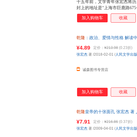
十五年前，文学青年张宏杰将历
封上的地址是“上海市巨鹿路67
漫长的“退稿—投给下一本杂志
加入购物车
收藏
自己很喜欢的一篇。此后的作品
各种文体的“合金体写作”特色。
论》。本书是《千年悖论》的大
乾隆
：政治、爱情与性格 解读中
曾国藩、慈禧、袁世凯、朱元璋
书，保证质量，此书为单本而非
开心扉，回顾了自己的投稿生涯
¥4.89
定价：
¥213.98
(0.23折)
望、爱情、记忆等的看法，同时
张宏杰
著
/2018-02-01
/
人民文学出
时期的照片。
诚森图书专营店
加入购物车
收藏
乾隆
皇帝的十张面孔 张宏杰 著
为单本而非一套，电子发票。
¥7.91
定价：
¥216.86
(0.37折)
张宏杰
著
/2009-04-01
/
人民文学出