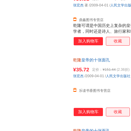
望、爱情、记忆等的看法，同时
张宏杰
著
/2009-04-01
/
人民文学出
时期的照片。
鼎鑫图书专营店
乾隆可谓是中国历史上复杂的皇
学者，同时还是诗人、旅行家和
使人感觉“蔼然有春风和气”；
加入购物车
收藏
薄寡恩，他为人节制，平生饮酒
海；他富于同情心，常常因民生
蛮，任战争中进行种族灭绝。张
乾隆
皇帝的十张面孔
多个侧面。当然。在众多面孔中
康乾盛世推上了。然而，在这个
¥35.72
定价：
¥151.44
(2.36折)
个封闭的王朝已经埋下了备遭列
张宏杰
/2009-04-01
/
人民文学出版社
乐读书香图书专营店
加入购物车
收藏
乾隆
皇帝的十张面孔