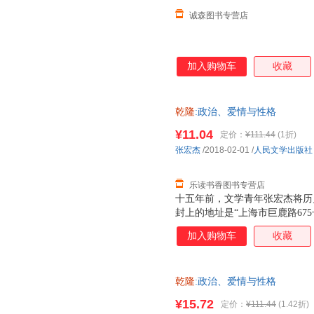
诚森图书专营店
加入购物车
收藏
乾隆
:政治、爱情与性格
¥11.04
定价：
¥111.44
(1折)
张宏杰
/2018-02-01
/
人民文学出版社
乐读书香图书专营店
十五年前，文学青年张宏杰将历
封上的地址是“上海市巨鹿路67
漫长的“退稿—投给下一本杂志
加入购物车
收藏
自己很喜欢的一篇。此后的作品
各种文体的“合金体写作”特色。
论》。本书是《千年悖论》的大
乾隆
:政治、爱情与性格
曾国藩、慈禧、袁世凯、朱元璋
开心扉，回顾了自己的投稿生涯
¥15.72
定价：
¥111.44
(1.42折)
望、爱情、记忆等的看法，同时