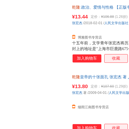
论》。本书是《千年悖论》的大
乾隆
:政治、爱情与性格 【正
曾国藩、慈禧、袁世凯、朱元璋
开心扉，回顾了自己的投稿生涯
¥13.44
定价：
¥106.88
(1.26折)
望、爱情、记忆等的看法，同时
张宏杰
/2018-02-01
/
人民文学出版社
时期的照片。
博雅图书专营店
十五年前，文学青年张宏杰将历
封上的地址是“上海市巨鹿路67
漫长的“退稿—投给下一本杂志
加入购物车
收藏
自己很喜欢的一篇。此后的作品
各种文体的“合金体写作”特色。
论》。本书是《千年悖论》的大
乾隆
皇帝的十张面孔 张宏杰 著
曾国藩、慈禧、袁世凯、朱元璋
证质量，此书为单本而非一套，
开心扉，回顾了自己的投稿生涯
¥13.80
定价：
¥107.60
(1.29折)
望、爱情、记忆等的看法，同时
张宏杰
著
/2009-04-01
/
人民文学出
时期的照片。
烟雨江南图书专营店
加入购物车
收藏