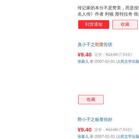
传记家的本分不是赞美，而是按
名人传》作者 利顿·斯特拉奇 
读者眉飞色舞，而宏杰一直在打
到货通知
收藏
儿一样》导演 新版《三国演义》
学术腔和作家腔。思想也未被流
出我们躯体里的鬼气。其间未尝
臭小子之
乾隆
告状
刻，沉重与快感相间，忧思和期
到了自己的园地。 鲁迅博物馆馆
¥9.40
定价：
¥12.00
(7.84折)
历史也插前卫，有时候，前卫*
张菱儿
著
/2007-02-01
/
人民文学出
《琥珀》导演 孟京辉 历史在张
收藏
野小子之板凳你好
¥9.40
定价：
¥12.00
(7.84折)
张菱儿
著
/2007-02-01
/
人民文学出