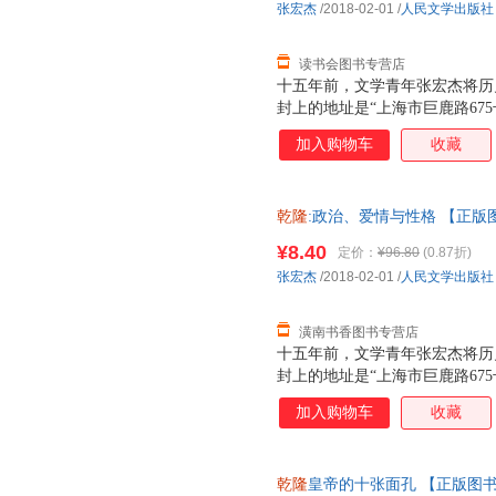
张宏杰
/2018-02-01
/
人民文学出版社
时期的照片。
读书会图书专营店
十五年前，文学青年张宏杰将历
封上的地址是“上海市巨鹿路67
漫长的“退稿—投给下一本杂志
加入购物车
收藏
自己很喜欢的一篇。此后的作品
各种文体的“合金体写作”特色。
论》。本书是《千年悖论》的大
乾隆
:政治、爱情与性格 【正
曾国藩、慈禧、袁世凯、朱元璋
开心扉，回顾了自己的投稿生涯
¥8.40
定价：
¥96.80
(0.87折)
望、爱情、记忆等的看法，同时
张宏杰
/2018-02-01
/
人民文学出版社
时期的照片。
潢南书香图书专营店
十五年前，文学青年张宏杰将历
封上的地址是“上海市巨鹿路67
漫长的“退稿—投给下一本杂志
加入购物车
收藏
自己很喜欢的一篇。此后的作品
各种文体的“合金体写作”特色。
论》。本书是《千年悖论》的大
乾隆
皇帝的十张面孔 【正版图
曾国藩、慈禧、袁世凯、朱元璋