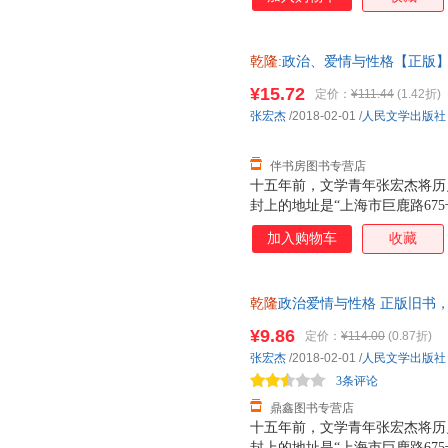
乾隆
:政治、爱情与性格【正版
¥15.72
定价：
¥111.44
(1.42折)
张宏杰
/2018-02-01
/
人民文学出版社
伴书房图书专营店
十五年前，文学青年张宏杰将历
封上的地址是“上海市巨鹿路67
漫长的“退稿—投给下一本杂志
加入购物车
收藏
自己很喜欢的一篇。此后的作品
各种文体的“合金体写作”特色。
论》。本书是《千年悖论》的大
乾隆
政治爱情与性格 正版旧书
曾国藩、慈禧、袁世凯、朱元璋
票。
开心扉，回顾了自己的投稿生涯
¥9.86
定价：
¥114.00
(0.87折)
望、爱情、记忆等的看法，同时
张宏杰
/2018-02-01
/
人民文学出版社
时期的照片。
3条评论
鼎鑫图书专营店
十五年前，文学青年张宏杰将历
封上的地址是“上海市巨鹿路67