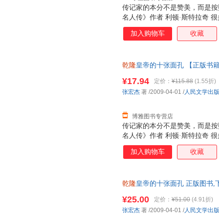
传记家的本分不是赞美，而是按
名人传》作者 利顿·斯特拉奇 
读者眉飞色舞，而宏杰一直在打
加入购物车
收藏
儿一样》导演 新版《三国演义》
学术腔和作家腔。思想也未被流
出我们躯体里的鬼气。其间未尝
乾隆
皇帝的十张面孔 【正版书
刻，沉重与快感相间，忧思和期
到了自己的园地。 鲁迅博物馆馆
¥17.94
定价：
¥115.88
(1.55折)
历史也插前卫，有时候，前卫接
张宏杰
著
/2009-04-01
/
人民文学出
导演 孟京辉 历史在张宏杰笔下
博雅图书专营店
传记家的本分不是赞美，而是按
名人传》作者 利顿·斯特拉奇 
读者眉飞色舞，而宏杰一直在打
加入购物车
收藏
儿一样》导演 新版《三国演义》
学术腔和作家腔。思想也未被流
出我们躯体里的鬼气。其间未尝
乾隆
皇帝的十张面孔 正版图书,
刻，沉重与快感相间，忧思和期
到了自己的园地。 鲁迅博物馆馆
¥25.00
定价：
¥51.00
(4.91折)
历史也插前卫，有时候，前卫接
张宏杰
著
/2009-04-01
/
人民文学出
导演 孟京辉 历史在张宏杰笔下