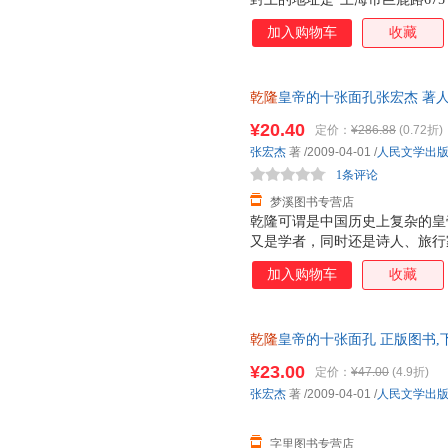
漫长的“退稿—投给下一本杂志
加入购物车
收藏
自己很喜欢的一篇。此后的作品
各种文体的“合金体写作”特色。
论》。本书是《千年悖论》的大
乾隆
皇帝的十张面孔张宏杰 著人民文
曾国藩、慈禧、袁世凯、朱元璋
证质量，此书为单本而非一套，
开心扉，回顾了自己的投稿生涯
¥20.40
定价：
¥286.88
(0.72折)
望、爱情、记忆等的看法，同时
张宏杰
著
/2009-04-01
/
人民文学出
时期的照片。
1条评论
梦溪图书专营店
乾隆可谓是中国历史上复杂的皇
又是学者，同时还是诗人、旅行
翩翩，常使人感觉“蔼然有春风
加入购物车
收藏
严酷，刻薄寡恩，他为人节制，
来如沙似海；他富于同情心，常
一样野蛮，任战争中进行种族灭
乾隆
皇帝的十张面孔 正版图书,
格中的多个侧面。当然。在众多
就是将康乾盛世推上了顶峰。然
¥23.00
定价：
¥47.00
(4.9折)
更何况，一个封闭的王朝已经埋
张宏杰
著
/2009-04-01
/
人民文学出
字里图书专营店