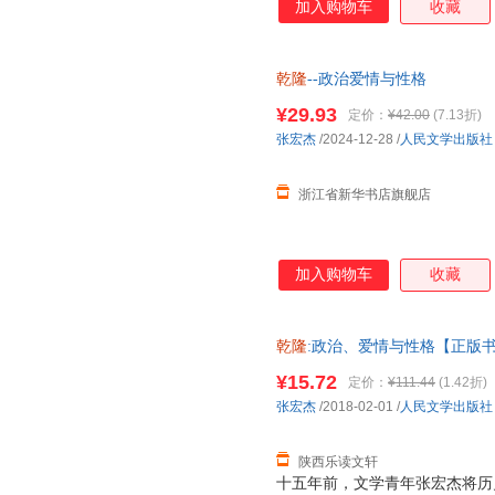
加入购物车
收藏
乾隆
--政治爱情与性格
¥29.93
定价：
¥42.00
(7.13折)
张宏杰
/2024-12-28
/
人民文学出版社
浙江省新华书店旗舰店
加入购物车
收藏
乾隆
:政治、爱情与性格【正版
¥15.72
定价：
¥111.44
(1.42折)
张宏杰
/2018-02-01
/
人民文学出版社
陕西乐读文轩
十五年前，文学青年张宏杰将历