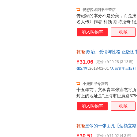
畅想悦读图书专营店
传记家的本分不是赞美，而是按
名人传》作者 利顿·斯特拉奇 
读者眉飞色舞，而宏杰一直在打
加入购物车
收藏
儿一样》导演 新版《三国演义》
学术腔和作家腔。思想也未被流
出我们躯体里的鬼气。其间未尝
乾隆
:政治、爱情与性格 正版图
刻，沉重与快感相间，忧思和期
到了自己的园地。 鲁迅博物馆馆
¥31.06
定价：
¥99.28
(3.13折)
历史也插前卫，有时候，前卫接
张宏杰
/2018-02-01
/
人民文学出版社
导演 孟京辉 历史在张宏杰笔下
小兜图书专营店
十五年前，文学青年张宏杰将历
封上的地址是“上海市巨鹿路67
漫长的“退稿—投给下一本杂志
加入购物车
收藏
自己很喜欢的一篇。此后的作品
各种文体的“合金体写作”特色。
论》。本书是《千年悖论》的大
乾隆
皇帝的十张面孔【达额立减
曾国藩、慈禧、袁世凯、朱元璋
后下单，避免纠纷。
开心扉，回顾了自己的投稿生涯
¥30.51
定价：
¥71.02
(4.3折)