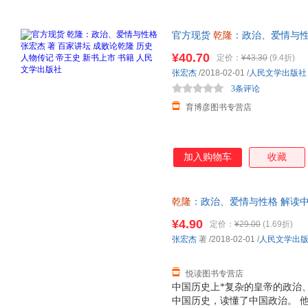
官方现货
乾隆
：政治、爱情与性
物
传
记 帝王史 新书上市 书籍
¥40.70
定价：
¥43.30
(9.4折)
张宏杰
/2018-02-01
/
人民文学出版社
3条评论
育博彦图书专营店
加入购物车
收藏
乾隆
：政治、爱情与性格 解读中
买】 【速开发票，优质售后，
¥4.90
定价：
¥29.00
(1.69折)
张宏杰
著
/2018-02-01
/
人民文学出
悦读图书专营店
中国历史上*复杂的皇帝的政治
中国历史，读懂了中国政治。 