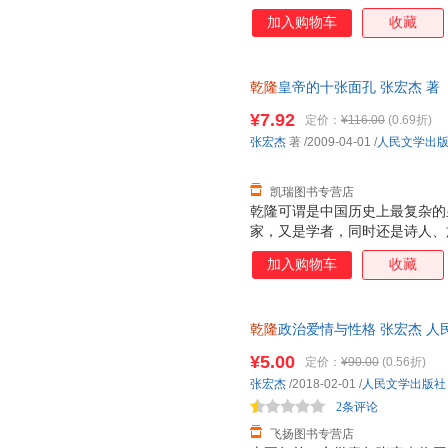
是人类历史上寿命*长的君主之一
加入购物车
收藏
统，6.25％的蒙古族血统和12
功骑射功夫出众，又文采风流。
眉，伉俪情深；但又一生宠爱无
乾隆
皇帝的十张面孔 张宏杰 著
雍正*器重的儿子，然而登基后
理由退换】
慈的皇帝，也曾残酷无比，杀人
¥7.92
定价：
¥116.00
(0.69折)
家，又是学者，同时还是诗人、
张宏杰
著
/2009-04-01
/
人民文学出
1711年八月十三日，出生于北
品学兼优的学生
凯瑞图书专营店
乾隆可谓是中国历史上最复杂的
家，又是学者，同时还是诗人、
风度翩翩，常使人感觉“蔼然有
加入购物车
收藏
峻烈严酷，刻薄寡恩，他为人节
起钱来如沙似海；他富于同情心
野兽一样野蛮，任战争中进行种
乾隆
政治爱情与性格 张宏杰 
隆性格中的多个侧面。当然。在
质量，此书为单本而非一套，电
最大成就是将康乾盛世推上了顶
¥5.00
定价：
¥90.00
(0.56折)
玄机，更何况，一个封闭的王朝
张宏杰
/2018-02-01
/
人民文学出版社
2条评论
飞扬图书专营店