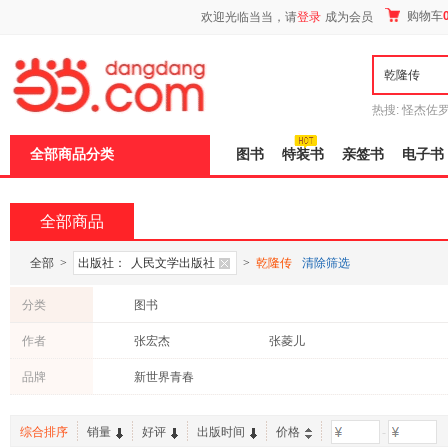
新
购物车
欢迎光临当当，请
登录
成为会员
窗
口
打
开
无
障
热搜:
怪杰佐
碍
谎
吾辈如神
说
全部商品分类
图书
特装书
亲签书
电子书
明
页
面,
按
全部商品
Ctrl
加
波
全部
>
出版社：
人民文学出版社
>
乾隆传
清除筛选
浪
键
分类
图书
打
开
作者
张宏杰
张菱儿
导
盲
品牌
新世界青春
模
式
综合排序
销量
好评
出版时间
价格
-