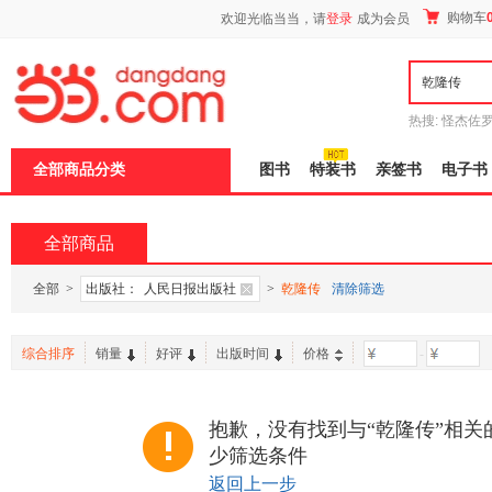
新
购物车
欢迎光临当当，请
登录
成为会员
窗
口
打
开
无
障
热搜:
怪杰佐
碍
谎
吾辈如神
说
全部商品分类
图书
特装书
亲签书
电子书
明
页
面,
按
全部商品
Ctrl
加
波
全部
>
出版社：
人民日报出版社
>
乾隆传
清除筛选
浪
键
打
综合排序
销量
好评
出版时间
价格
-
开
导
盲
模
抱歉，没有找到与“乾隆传”相关
式
少筛选条件
返回上一步