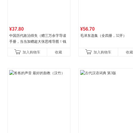
¥37.80
¥56.70
中国历代政治得失（赠三万余字导读
毛泽东选集（全四册，32开）
手册，当当加赠超大张思维导图！钱
穆经典名著，1977年原版授权，岳麓
加入购物车
收藏
加入购物车
收藏
书社最新修订！中学生