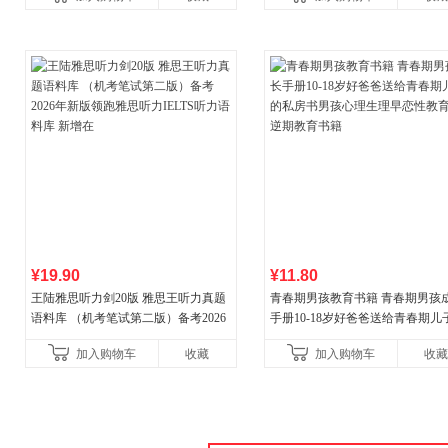
守护你！
¥19.90
¥11.80
王陆雅思听力剑20版 雅思王听力真题
青春期男孩教育书籍 青春期男孩
语料库 （机考笔试第二版）备考2026
手册10-18岁好爸爸送给青春期儿
年新版领跑雅思听力IELTS听力语料库
私房书男孩心理生理早恋性教育
加入购物车
收藏
加入购物车
收藏
新增在
期教育书籍