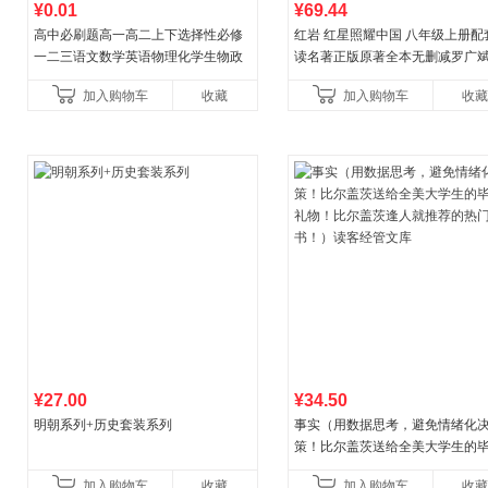
¥0.01
¥69.44
高中必刷题高一高二上下选择性必修
红岩 红星照耀中国 八年级上册配
一二三语文数学英语物理化学生物政
读名著正版原著全本无删减罗广
治历史地理人教版同步练习册狂k重点
益言著套装共2册 红色经典阅读书
加入购物车
收藏
加入购物车
收藏
教辅资料
初中生课外书中国青
¥27.00
¥34.50
明朝系列+历史套装系列
事实（用数据思考，避免情绪化
策！比尔盖茨送给全美大学生的
礼物！比尔盖茨逢人就推荐的热
加入购物车
收藏
加入购物车
收藏