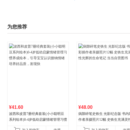
为您推荐
¥41.60
¥48.00
波西和皮普7册经典套装(小小聪明豆
病隙碎笔史铁生 光影纪念版 书内
系列绘本)0-4岁低幼启蒙情绪管理习惯
作者亲摄照片12幅 史铁生充满灵
养成绘本，引导宝宝认识接纳情绪培
辉的生命笔记 当当自营图书