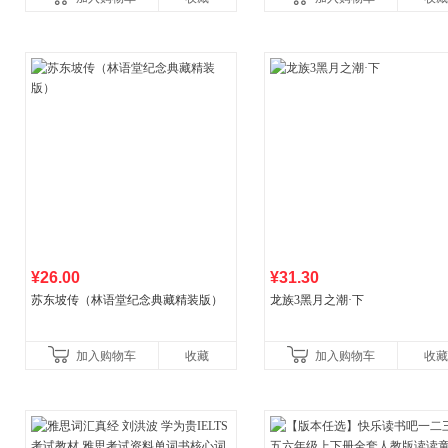
书！）读客经管文库
¥26.00
¥31.30
苏东坡传（林语堂纪念典藏精装版）
龙族3黑月之潮·下
加入购物车
收藏
加入购物车
收藏