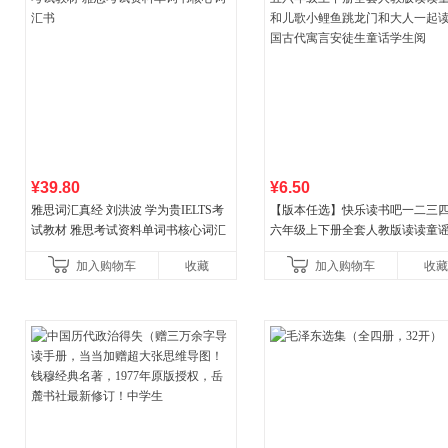
¥39.80
¥6.50
雅思词汇真经 刘洪波 学为贵IELTS考
【版本任选】快乐读书吧一二三
试教材 雅思考试资料单词书核心词汇
六年级上下册全套人教版读读童
书
儿歌小鲤鱼跳龙门和大人一起读
加入购物车
收藏
加入购物车
收藏
古代寓言安徒生童话学生阅