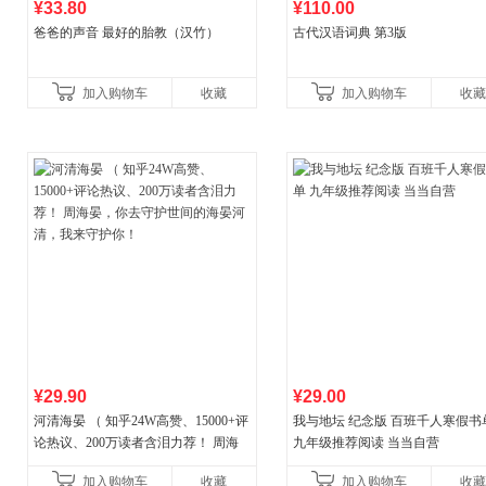
¥33.80
¥110.00
爸爸的声音 最好的胎教（汉竹）
古代汉语词典 第3版
加入购物车
收藏
加入购物车
收藏
¥29.90
¥29.00
河清海晏 （ 知乎24W高赞、15000+评
我与地坛 纪念版 百班千人寒假书
论热议、200万读者含泪力荐！ 周海
九年级推荐阅读 当当自营
晏，你去守护世间的海晏河清，我来
加入购物车
收藏
加入购物车
收藏