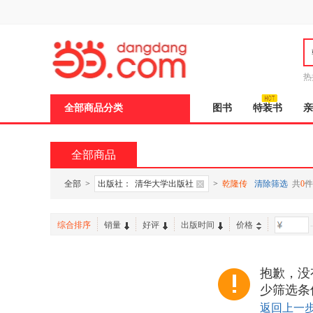
新
窗
口
打
开
无
障
热
碍
邮
说
全部商品分类
图书
特装书
亲
明
页
面,
按
全部商品
Ctrl
加
波
全部
>
出版社：
清华大学出版社
>
乾隆传
清除筛选
共
0
件
浪
键
打
综合排序
销量
好评
出版时间
价格
-
开
导
盲
模
抱歉，没
式
少筛选条
返回上一