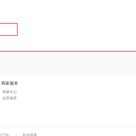
具
品
外
品
讯
音
公
器
商家服务
商家中心
运营服务
识产权
|
热词搜索