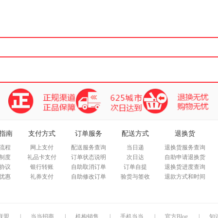
箱包皮
手表饰
运动户
汽车用
食品
手机通
数码影
电脑办
大家电
家用电
指南
支付方式
订单服务
配送方式
退换货
流程
网上支付
配送服务查询
当日递
退换货服务查询
制度
礼品卡支付
订单状态说明
次日达
自助申请退换货
协议
银行转账
自助取消订单
订单自提
退换货进度查询
优惠
礼券支付
自助修改订单
验货与签收
退款方式和时间
联盟
|
当当招商
|
机构销售
|
手机当当
|
官方Blog
|
知