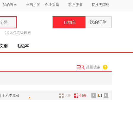
我的当当
当当拼团
企业采购
客户服务
切换无障碍
分类
我的订单
购物车
类
9.9元包
高级搜索
文创
毛边本
批量搜索
妆
品
饰
手机专享价
大图
列表
1
/1
鞋
用
饰