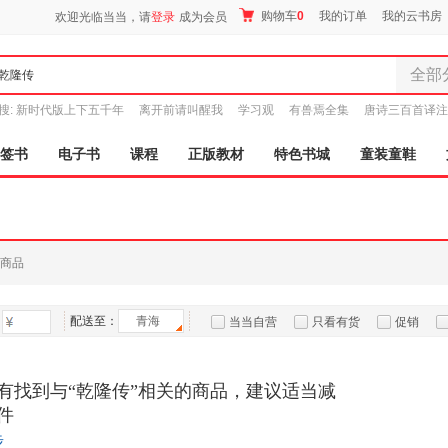
购物车
0
我的订单
我的云书房
欢迎光临当当，请
登录
成为会员
全部
全部分
搜:
新时代版上下五千年
离开前请叫醒我
学习观
有兽焉全集
唐诗三百首译注
尾品汇
图书
签书
电子书
课程
正版教材
特色书城
童装童鞋
电子书
音像
影视
时尚美
商品
母婴用
玩具
配送至：
青海
孕婴服
当当自营
只看有货
促销
童装童
特卖
预售
入驻商家
家居日
有找到与“乾隆传”相关的商品，建议适当减
家具装
件
服装
步
鞋