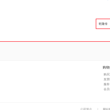
购物
购买
发票
服务
会员
公司简介
|
网站