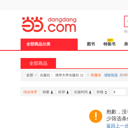
新
窗
口
打
开
无
障
热
碍
邮
说
全部商品分类
图书
特装书
亲
明
页
面,
按
全部商品
Ctrl
加
波
全部
>
出版社：
清华大学出版社
>
乾隆传
清除筛选
共
0
件
浪
键
打
综合排序
销量
好评
出版时间
价格
-
开
导
盲
模
抱歉，没
式
少筛选条
返回上一