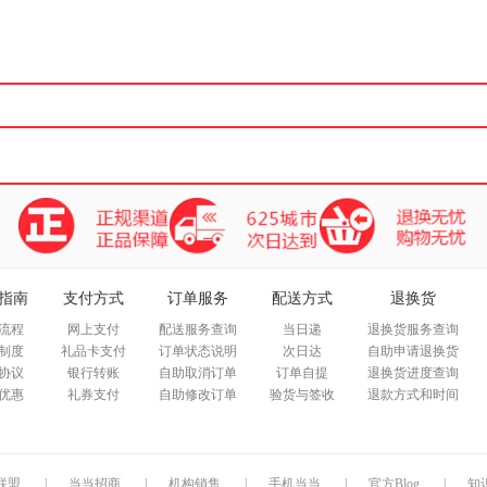
箱包皮
手表饰
运动户
汽车用
食品
手机通
数码影
电脑办
大家电
家用电
指南
支付方式
订单服务
配送方式
退换货
流程
网上支付
配送服务查询
当日递
退换货服务查询
制度
礼品卡支付
订单状态说明
次日达
自助申请退换货
协议
银行转账
自助取消订单
订单自提
退换货进度查询
优惠
礼券支付
自助修改订单
验货与签收
退款方式和时间
联盟
|
当当招商
|
机构销售
|
手机当当
|
官方Blog
|
知