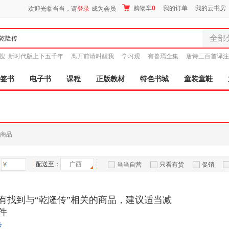
购物车
0
我的订单
我的云书房
欢迎光临当当，请
登录
成为会员
全部
全部分
搜:
新时代版上下五千年
离开前请叫醒我
学习观
有兽焉全集
唐诗三百首译注
尾品汇
图书
签书
电子书
课程
正版教材
特色书城
童装童鞋
电子书
音像
影视
时尚美
商品
母婴用
玩具
配送至：
广西
孕婴服
当当自营
只看有货
促销
童装童
特卖
预售
入驻商家
家居日
有找到与“乾隆传”相关的商品，建议适当减
家具装
件
服装
步
鞋