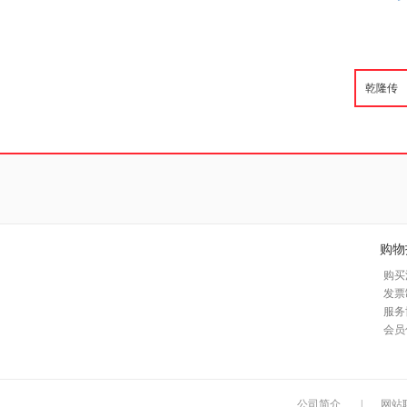
购物
购买
发票
服务
会员
公司简介
|
网站