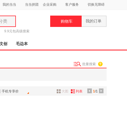
我的当当
当当拼团
企业采购
客户服务
切换无障碍
分类
我的订单
购物车
类
9.9元包
高级搜索
文创
毛边本
批量搜索
妆
品
饰
手机专享价
大图
列表
1
/1
鞋
用
饰