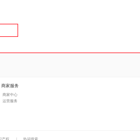
具
品
外
品
讯
音
公
器
商家服务
商家中心
运营服务
识产权
|
热词搜索