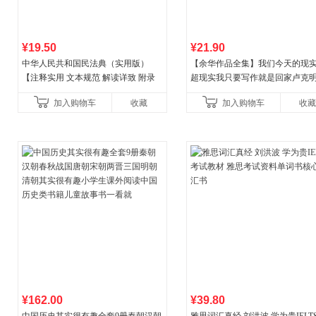
¥19.50
¥21.90
中华人民共和国民法典（实用版）
【余华作品全集】我们今天的现
【注释实用 文本规范 解读详致 附录
超现实我只要写作就是回家卢克
丰富】团购电话:4001066666转6
偷偷一笑余华新书活着世界上的
加入购物车
收藏
加入购物车
收藏
者余华写作课文学课山谷微
¥162.00
¥39.80