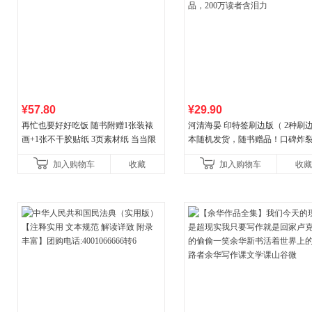
¥57.80
¥29.90
再忙也要好好吃饭 随书附赠1张装裱
河清海晏 印特签刷边版（ 2种刷
画+1张不干胶贴纸 3页素材纸 当当限
本随机发货，随书赠品！口碑炸
量专享
人气神作，知乎现象级BE言情作
加入购物车
收藏
加入购物车
收藏
200万读者含泪力