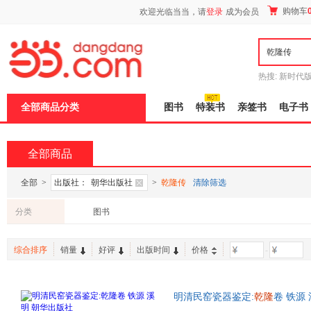
新
购物车
欢迎光临当当，请
登录
成为会员
窗
口
打
开
无
障
热搜:
新时代
碍
有兽焉全集
说
全部商品分类
图书
特装书
亲签书
电子书
明
页
面,
按
全部商品
Ctrl
加
波
全部
>
出版社：
朝华出版社
>
乾隆传
清除筛选
浪
键
分类
图书
打
开
导
综合排序
销量
好评
出版时间
价格
-
盲
模
式
明清民窑瓷器鉴定:
乾隆
卷 铁源