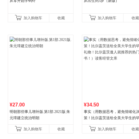
从零开始学钩针
从出生到3岁（新版）
加入购物车
收藏
加入购物车
收藏
¥27.00
¥34.50
明朝那些事儿增补版.第1部.2021版.朱
事实（用数据思考，避免情绪化
元璋建立统治明朝
策！比尔盖茨送给全美大学生的
礼物！比尔盖茨逢人就推荐的热
加入购物车
收藏
加入购物车
收藏
书！）读客经管文库