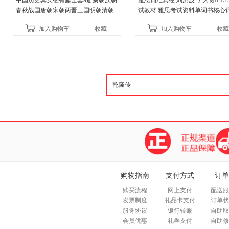
中国历史其实很有趣全套9册秦朝汉朝
雅思词汇真经 刘洪波 学为贵IELT
春秋战国唐朝宋朝两晋三国明朝清朝
试教材 雅思考试资料单词书核心
其实很有趣小学生课外阅读中国历史
书
加入购物车
收藏
加入购物车
收藏
类书籍儿童故事书一看就
购物指南
支付方式
订单
购买流程
网上支付
配送服
发票制度
礼品卡支付
订单状
服务协议
银行转账
自助取
会员优惠
礼券支付
自助修