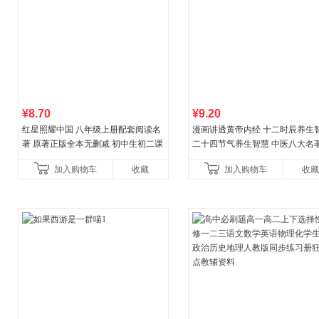
¥8.70
¥9.20
红星照耀中国 八年级上册配套阅读名
漫画讲透黄帝内经 十二时辰养生
著 原著正版全本无删减 初中生初二课
二十四节气养生智慧 中医八大名
外阅读
一养生图解 皇帝内经漫画版原版
加入购物车
收藏
加入购物车
收藏