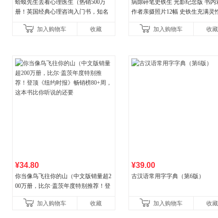
蛤蟆先生去看心理医生（热销500万
病隙碎笔史铁生 光影纪念版 书内
册！英国经典心理咨询入门书，知名
作者亲摄照片12幅 史铁生充满灵
心理学家李松蔚强烈推荐）
辉的生命笔记 当当自营图书
加入购物车
收藏
加入购物车
收藏
¥34.80
¥39.00
你当像鸟飞往你的山（中文版销量超2
古汉语常用字字典（第6版）
00万册，比尔·盖茨年度特别推荐！登
顶《纽约时报》畅销榜80+周，这本书
加入购物车
收藏
加入购物车
收藏
比你听说的还要