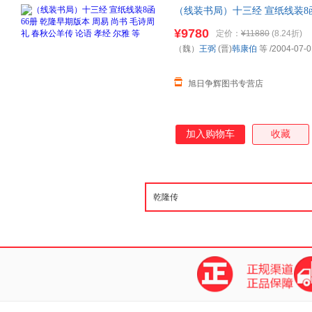
（线装书局）十三经 宣纸线装8
秋公羊
传
论语 孝经 尔雅 等 
¥9780
定价：
¥11880
(8.24折)
（魏）
王弼
(晋)
韩康伯
等
/2004-07-0
旭日争辉图书专营店
加入购物车
收藏