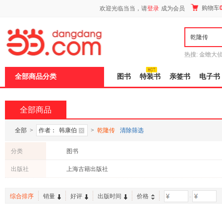
新
购物车
欢迎光临当当，请
登录
成为会员
窗
口
打
开
无
障
热搜:
金蟾大
碍
边带走
耶路
说
全部商品分类
图书
特装书
亲签书
电子书
明
页
面,
按
全部商品
Ctrl
加
波
全部
>
作者：
韩康伯
>
乾隆传
清除筛选
浪
键
分类
图书
打
开
出版社
上海古籍出版社
导
盲
模
综合排序
销量
好评
出版时间
价格
-
式