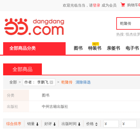
新
购物车
欢迎光临当当，请
登录
成为会员
窗
口
打
开
无
障
热搜:
怪杰佐
碍
谎
吾辈如神
说
全部商品分类
图书
特装书
亲签书
电子书
明
页
面,
按
全部商品
Ctrl
加
波
全部
>
作者：
李鹏飞
>
乾隆传
清除筛选
浪
键
分类
图书
打
开
出版社
中州古籍出版社
导
盲
模
综合排序
销量
好评
出版时间
价格
-
式