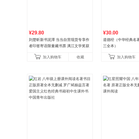
¥29.80
¥30.00
刘楚昕新书泥潭 当当自营现货专享作
道德经（中华经典名著
者印签寄语限量藏书票 漓江文学奖获
三全本）
奖作品 现货充足下单优先发货 当当自
加入购物车
收藏
加入购物车
营