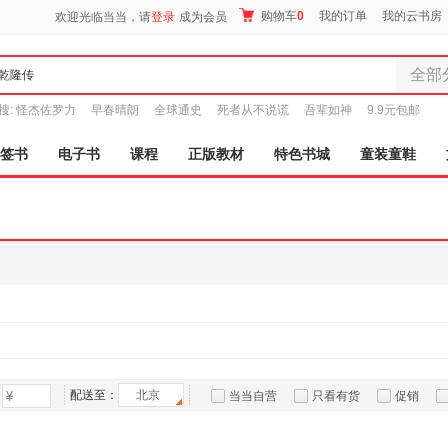
购物车
0
我的订单
我的云书房
欢迎光临当当，请
登录
成为会员
全部
全部分
搜:
怪杰佐罗力
早春晴朗
全球通史
死者从不说谎
吾辈如神
9.9元包邮
尾品汇
图书
签书
电子书
课程
正版教材
特色书城
童装童鞋
电子书
音像
影视
时尚美
母婴用
玩具
孕婴服
童装童
家居日
家具装
配送至：
北京
当当自营
只看有货
促销
服装
特卖
预售
入驻商家
鞋