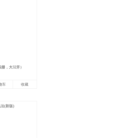
四册，大32开）
物车
收藏