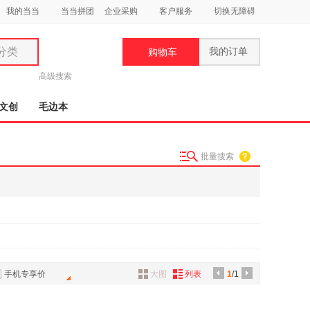
我的当当
当当拼团
企业采购
客户服务
切换无障碍
分类
我的订单
购物车
类
高级搜索
文创
毛边本
批量搜索
妆
品
饰
鞋
用
饰
手机专享价
大图
列表
1
/1