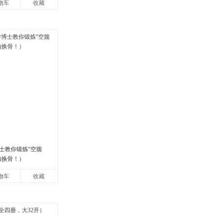
物车
收藏
士教你锻炼“空腹
胎换骨！）
物车
收藏