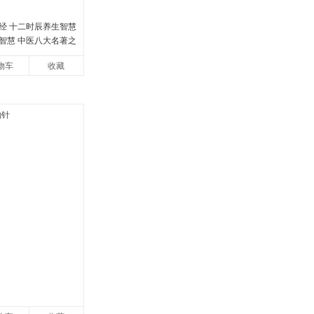
经 十二时辰养生智慧
智慧 中医八大名著之
帝内经漫画版原版
物车
收藏