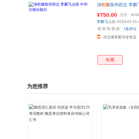
清
乾隆
陈州府志 李鹏
¥750.00
定价：
¥75
李鹏飞
点校
/2019-01-01
/
1条评论
河北博库图书专营店
收藏
为您推荐