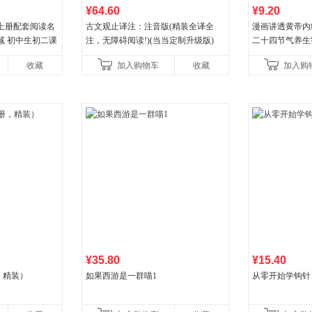
¥64.60
¥9.20
上册配套阅读名
古文观止译注：注音版(精装全译全
漫画讲透黄帝内
减 初中生初二课
注，无障碍阅读!)(当当定制升级版)
二十四节气养生
一养生图解 皇
收藏
加入购物车
收藏
加入购
¥35.80
¥15.40
，精装）
如果西游是一群喵1
从零开始学钩针