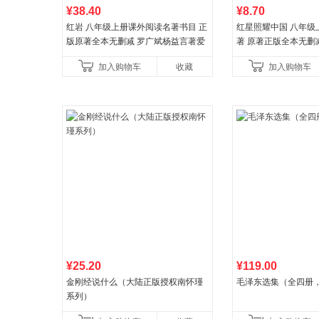
¥38.40
¥8.70
红岩 八年级上册课外阅读名著书目 正
红星照耀中国 八年级
版原著全本无删减 罗广斌杨益言著爱
著 原著正版全本无删
国主义红色经典书籍初中生课外书中
外阅读
加入购物车
收藏
加入购物车
国青年出版社
¥25.20
¥119.00
金刚经说什么（大陆正版授权南怀瑾
毛泽东选集（全四册
系列）