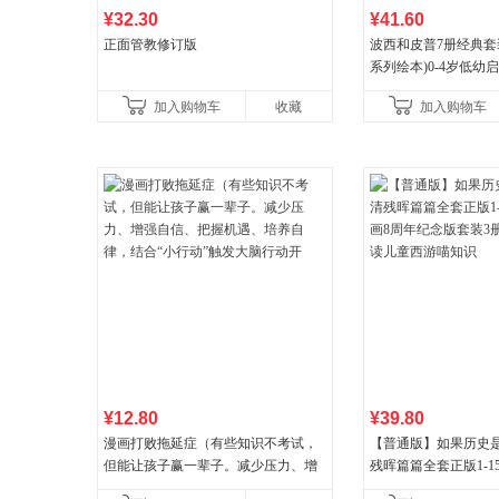
¥32.30
¥41.60
正面管教修订版
波西和皮普7册经典套
系列绘本)0-4岁低幼
养成绘本，引导宝宝
加入购物车
收藏
加入购物车
养好品质，发现快
¥12.80
¥39.80
漫画打败拖延症（有些知识不考试，
【普通版】如果历史是
但能让孩子赢一辈子。减少压力、增
残晖篇篇全套正版1-1
强自信、把握机遇、培养自律，结
8周年纪念版套装3册