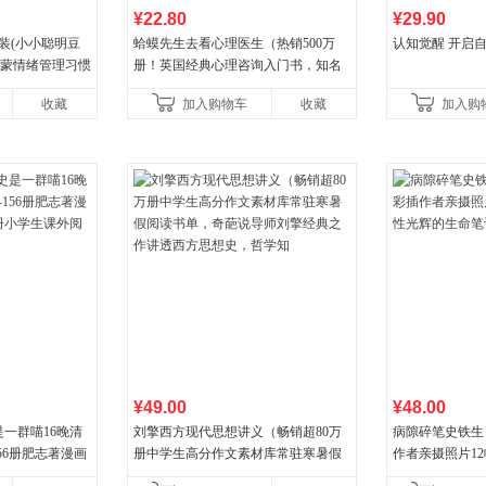
¥22.80
¥29.90
装(小小聪明豆
蛤蟆先生去看心理医生（热销500万
认知觉醒 开启
启蒙情绪管理习惯
册！英国经典心理咨询入门书，知名
认识接纳情绪培
心理学家李松蔚强烈推荐）
收藏
加入购物车
收藏
加入购
¥49.00
¥48.00
一群喵16晚清
刘擎西方现代思想讲义（畅销超80万
病隙碎笔史铁生
56册肥志著漫画
册中学生高分作文素材库常驻寒暑假
作者亲摄照片1
小学生课外阅读
阅读书单，奇葩说导师刘擎经典之作
辉的生命笔记 