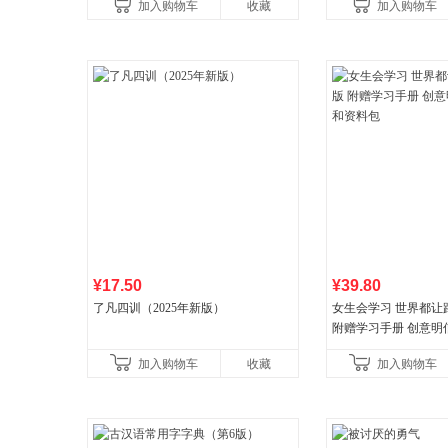
加入购物车
收藏
加入购物车
合“小行动”触发大脑行动开
儿童西游喵知识
¥17.50
¥39.80
了凡四训（2025年新版）
女生会学习 世界都让
附赠学习手册 创意明
料包
加入购物车
收藏
加入购物车