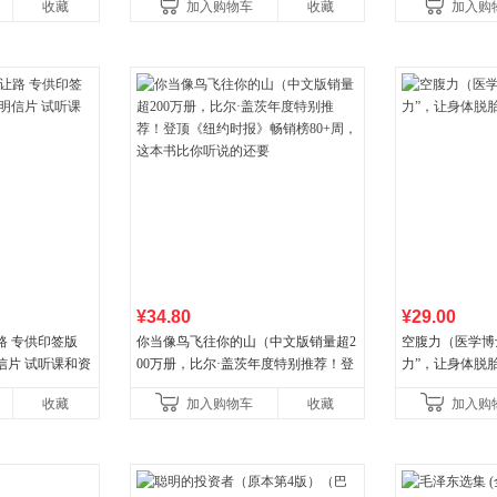
收藏
加入购物车
收藏
加入购
讲透西方思想史，哲学知
¥34.80
¥29.00
路 专供印签版
你当像鸟飞往你的山（中文版销量超2
空腹力（医学博
信片 试听课和资
00万册，比尔·盖茨年度特别推荐！登
力”，让身体脱
顶《纽约时报》畅销榜80+周，这本书
收藏
加入购物车
收藏
加入购
比你听说的还要