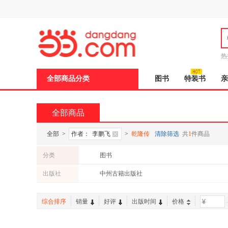
新
窗
口
打
开
无
障
热
碍
说
全部商品分类
图书
特装书
亲
明
页
面,
按
全部商品
Ctrl
加
波
全部
>
作者：
李鹏飞
>
乾隆传
清除筛选
共
1
件商品
浪
键
分类
图书
打
开
出版社
中州古籍出版社
导
盲
模
综合排序
销量
好评
出版时间
价格
-
式