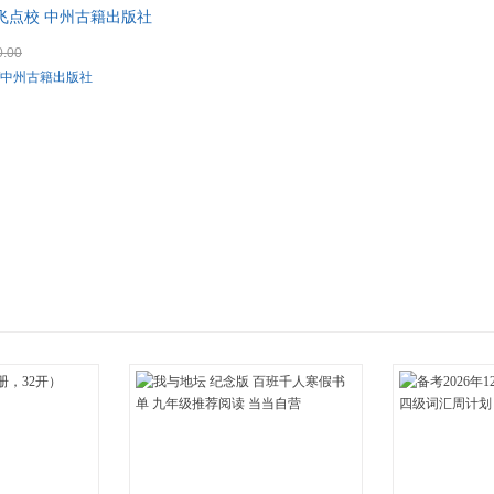
飞点校 中州古籍出版社
箱包皮
手表饰
0.00
运动户
中州古籍出版社
汽车用
食品
手机通
数码影
电脑办
大家电
家用电