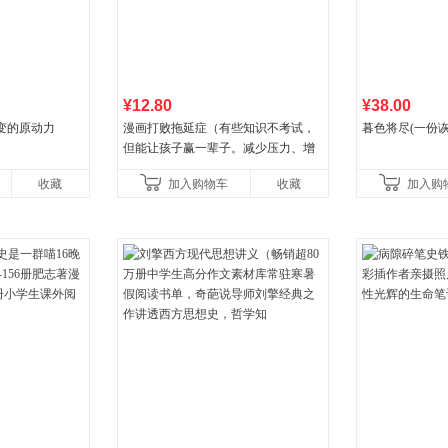
¥12.80
¥38.00
变的原动力
漫画打败拖延症（有些知识不考试，
暮色将尽(一份
但能让孩子赢一辈子。减少压力、增
强自信、把握机遇、培养自律，结
收藏
加入购物车
收藏
加入购
合“小行动”触发大脑行动开