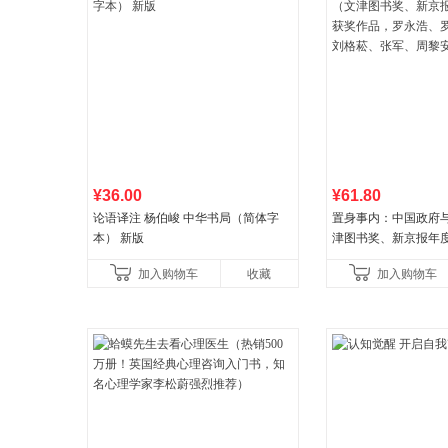
¥36.00
¥61.80
论语译注 杨伯峻 中华书局（简体字
置身事内：中国政府
本） 新版
津图书奖、新京报年
作品，罗永浩、罗振
加入购物车
收藏
加入购物车
菘、张军、周黎安、