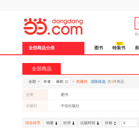
新
窗
口
打
开
无
障
热
碍
说
全部商品分类
图书
特装书
亲
明
页
面,
按
全部商品
Ctrl
加
波
全部
>
作者：
林乾
>
乾隆传
清除筛选
共
1
件商品
浪
键
分类
图书
打
开
出版社
中信出版社
导
盲
模
综合排序
销量
好评
出版时间
价格
-
式