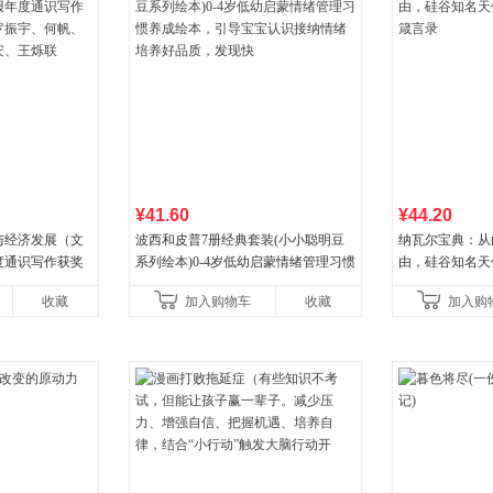
¥41.60
¥44.20
与经济发展（文
波西和皮普7册经典套装(小小聪明豆
纳瓦尔宝典：从
度通识写作获奖
系列绘本)0-4岁低幼启蒙情绪管理习惯
由，硅谷知名天
宇、何帆、刘格
养成绘本，引导宝宝认识接纳情绪培
箴言录
收藏
加入购物车
收藏
加入购
王烁联
养好品质，发现快