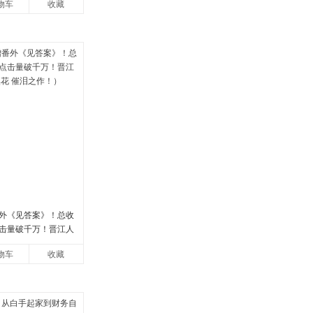
物车
收藏
外《见答案》！总收
点击量破千万！晋江人
花 催泪之作！）
物车
收藏