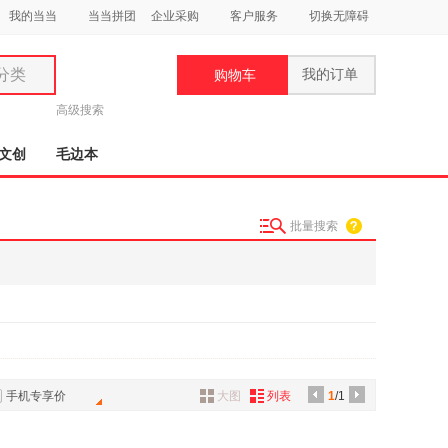
我的当当
当当拼团
企业采购
客户服务
切换无障碍
分类
我的订单
购物车
类
高级搜索
文创
毛边本
批量搜索
妆
品
饰
鞋
用
饰
手机专享价
大图
列表
1
/1