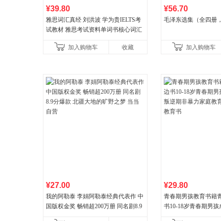
¥39.80
¥56.70
雅思词汇真经 刘洪波 学为贵IELTS考
毛泽东选集（全四册，
试教材 雅思考试资料单词书核心词汇
书
加入购物车
收藏
加入购物车
¥27.00
¥29.80
我的阿勒泰 李娟阿勒泰经典代表作 中
青春期男孩教育书籍
国版权金奖 畅销超200万册 同名剧8.9
书10-18岁青春期男
分爆款 北疆大地的旷野之梦 当当自营
逆期非暴力家庭教育