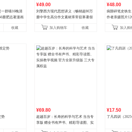
¥49.00
¥48.00
一群喵16晚清
刘擎西方现代思想讲义（畅销超80万
病隙碎笔史铁生
56册肥志著漫画
册中学生高分作文素材库常驻寒暑假
作者亲摄照片1
小学生课外阅读
阅读书单，奇葩说导师刘擎经典之作
辉的生命笔记 
收藏
加入购物车
收藏
加入购
讲透西方思想史，哲学知
¥69.80
¥17.50
定势
超越百岁：长寿的科学与艺术 当当专
了凡四训（202
享版 赠全书有声书、精彩导读图、实
操教学视频 官方全新升级版 三大专属