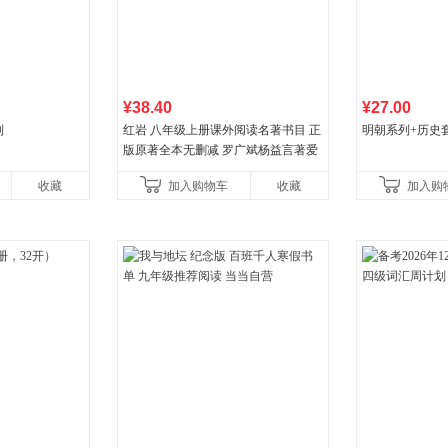
¥38.40
¥27.00
列
红岩 八年级上册课外阅读名著书目 正
明朝系列+历史
版原著全本无删减 罗广斌杨益言著爱
国主义红色经典书籍初中生课外书中
收藏
加入购物车
收藏
加入购
国青年出版社