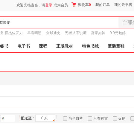
购物车
0
我的订单
我的云书房
欢迎光临当当，请
登录
成为会员
全部
全部分
搜:
怪杰佐罗力
早春晴朗
全球通史
死者从不说谎
吾辈如神
9.9元包邮
尾品汇
图书
签书
电子书
课程
正版教材
特色书城
童装童鞋
电子书
音像
影视
时尚美
母婴用
玩具
孕婴服
童装童
家居日
家具装
配送至：
广东
当当自营
只看有货
促销
服装
特卖
预售
入驻商家
鞋