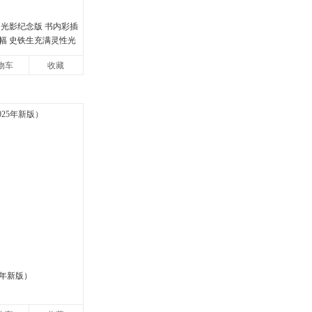
 光影纪念版 书内彩插
2幅 史铁生充满灵性光
当当自营图书
物车
收藏
5年新版）