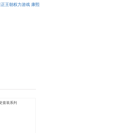
雍正王朝权力游戏 康熙
具
品
外
品
讯
音
公
器