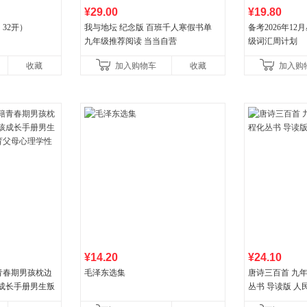
¥29.00
¥19.80
32开）
我与地坛 纪念版 百班千人寒假书单
备考2026年1
九年级推荐阅读 当当自营
级词汇周计划
收藏
加入购物车
收藏
加入购
¥14.20
¥24.10
青春期男孩枕边
毛泽东选集
唐诗三百首 九
孩成长手册男生叛
丛书 导读版 人
父母心理学性教