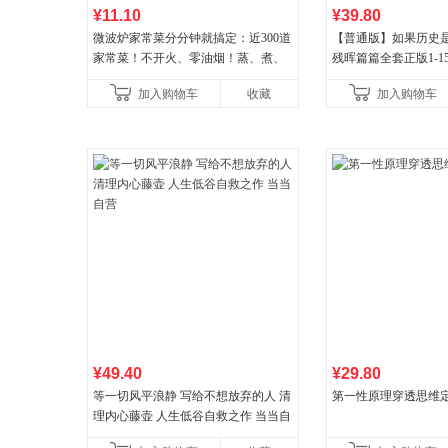
¥11.10
¥39.80
微波炉家常菜分分钟就搞定：近300道
【普通版】如果历史是
家常菜！不开火、零油烟！蒸、煮、
残晖篇篇全套正版1-1
炒、烤、焗……全彩印刷+步骤图解，
8周年纪念版套装3册
加入购物车
收藏
加入购物车
让美味跃然眼前、操
儿童西游喵知识
¥49.40
¥29.80
等一切风平浪静 写给不想放弃的人 清
第一性原理穿透思维
理内心藤壶 人生低谷自救之作 当当自
营