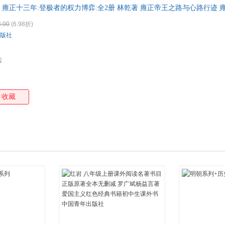
雍正十三年:登极者的权力博弈:全2册 林乾著 雍正帝王之路与心路行迹 
箱包皮
手表饰
.00
(6.98折)
运动户
版社
汽车用
食品
店
手机通
数码影
电脑办
收藏
大家电
家用电