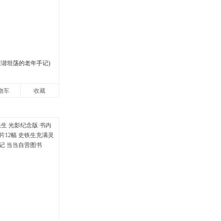
诙谐坦荡的老年手记)
物车
收藏