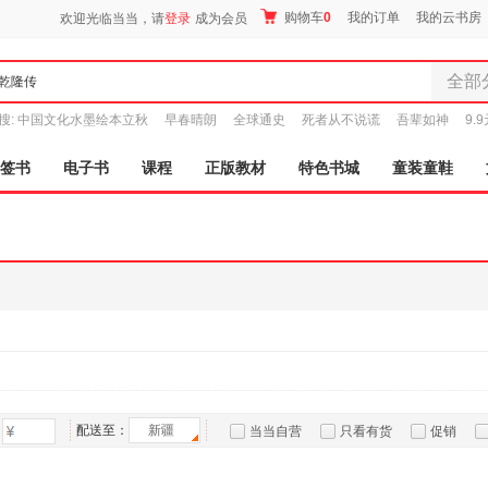
购物车
0
我的订单
我的云书房
欢迎光临当当，请
登录
成为会员
全部
全部分
搜:
中国文化水墨绘本立秋
早春晴朗
全球通史
死者从不说谎
吾辈如神
9.
尾品汇
图书
签书
电子书
课程
正版教材
特色书城
童装童鞋
电子书
音像
影视
时尚美
母婴用
玩具
孕婴服
童装童
家居日
家具装
配送至：
新疆
当当自营
只看有货
促销
服装
特卖
预售
入驻商家
鞋