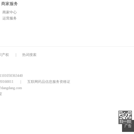
商家服务
商家中心
运营服务
识产权
|
热词搜索
1050363440
160011
|
互联网药品信息服务资格证
@dangdang.com
室
广告