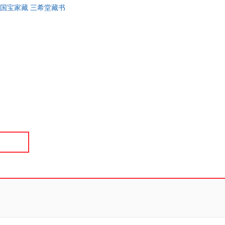
 国宝家藏 三希堂藏书
具
品
外
品
讯
音
公
器