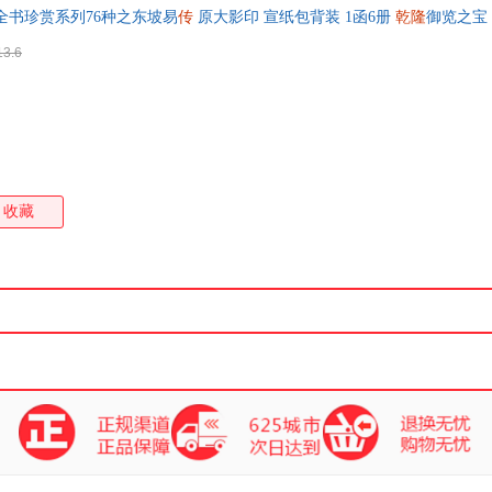
全书珍赏系列76种之东坡易
传
原大影印 宣纸包背装 1函6册
乾隆
御览之宝
箱包皮
票 如需帮助请联系客服】
手表饰
13.6
运动户
汽车用
食品
手机通
数码影
电脑办
收藏
大家电
家用电