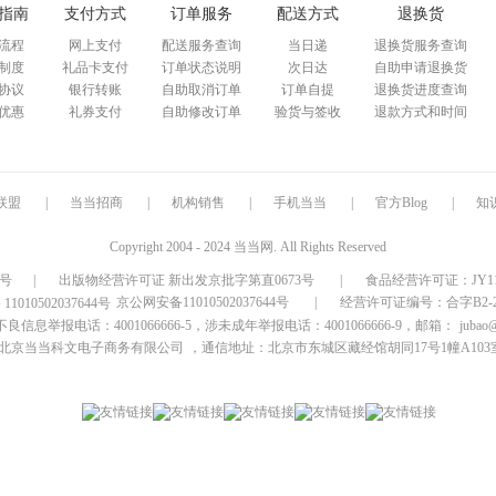
指南
支付方式
订单服务
配送方式
退换货
流程
网上支付
配送服务查询
当日递
退换货服务查询
制度
礼品卡支付
订单状态说明
次日达
自助申请退换货
协议
银行转账
自助取消订单
订单自提
退换货进度查询
优惠
礼券支付
自助修改订单
验货与签收
退款方式和时间
联盟
|
当当招商
|
机构销售
|
手机当当
|
官方Blog
|
知
Copyright 2004 - 2024 当当网. All Rights Reserved
9号
|
出版物经营许可证 新出发京批字第直0673号
|
食品经营许可证：JY1110
京公网安备11010502037644号
|
经营许可证编号：合字B2-20
信息举报电话：4001066666-5，涉未成年举报电话：4001066666-9，邮箱：
jubao
北京当当科文电子商务有限公司
，通信地址：北京市东城区藏经馆胡同17号1幢A103