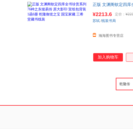
正版 文渊阁钦定四库
线装 【本店支持开发
¥2213.6
定价：
¥22
苏轼
/
线装书局
瀚海图书专营店
加入购物车