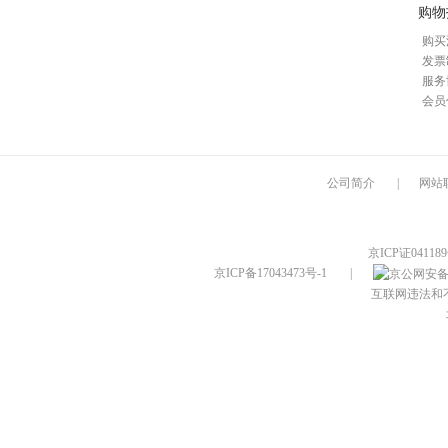
购物
购买
发票
服务
会员
公司简介
|
网站
京ICP证04118
京ICP备17043473号-1
|
互联网违法和不良