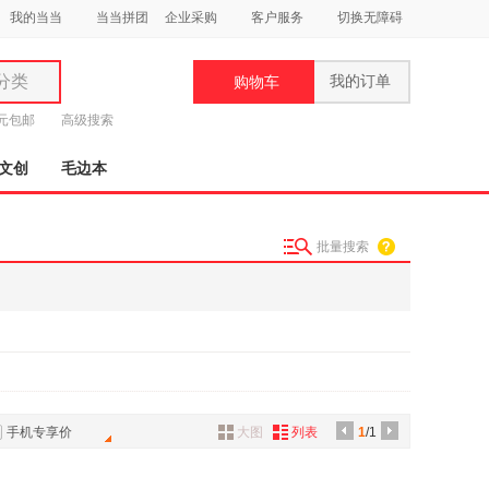
我的当当
当当拼团
企业采购
客户服务
切换无障碍
分类
我的订单
购物车
类
9元包邮
高级搜索
文创
毛边本
批量搜索
妆
品
饰
鞋
用
饰
手机专享价
大图
列表
1
/1