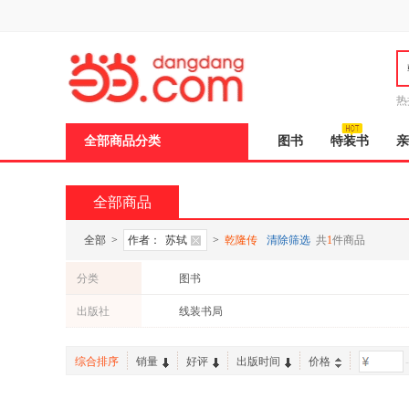
新
窗
口
打
开
无
障
热
碍
说
全部商品分类
图书
特装书
亲
明
页
面,
按
全部商品
Ctrl
加
波
全部
>
作者：
苏轼
>
乾隆传
清除筛选
共
1
件商品
浪
键
分类
图书
打
开
出版社
线装书局
导
盲
模
综合排序
销量
好评
出版时间
价格
-
式