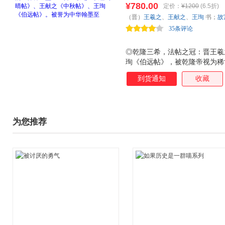
¥780.00
定价：
¥1200
(6.5折)
（晋）
王羲之
、
王献之
、
王珣
书；
故
35条评论
◎乾隆三希，法帖之冠：晋王羲
珣《伯远帖》，被乾隆帝视为稀世
为名帖之冠、法书鼻祖！ ◎昔
到货通知
收藏
璧。 ◎中华法书至尊，两千年的
现存*早的法书鼻祖，题记*丰
**国宝！ ◎“神乎其技”王羲
珠”。元代赵孟頫曾称此帖为“天
为您推荐
评语“天下无双，古今鲜对”，“
国宝”之一。 ◎“法书至宝”王
绵不断，极备法度，誉称“一笔书