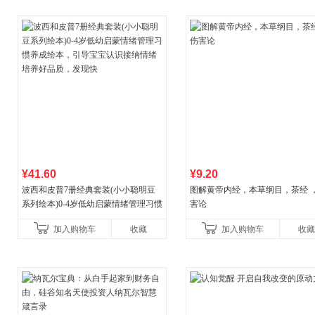
¥41.60
¥9.20
波西和皮普7册经典套装(小小聪明豆
图解黄帝内经，本草纲目，茶经 
系列绘本)0-4岁低幼启蒙情绪管理习惯
害论
养成绘本，引导宝宝认识接纳情绪培
加入购物车
收藏
加入购物车
收藏
养好品质，发现快