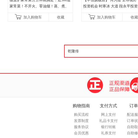
微波炉家常菜分分钟就搞定：近300道
【中信旗舰店】 何为道 全球视野
家常菜！不开火、零油烟！蒸、煮、
投资机会 时寒冰 大道 段永平投
炒、烤、焗……全彩印刷+步骤图解，
答录穷查理宝典 红利指数基金指
加入购物车
收藏
加入购物车
收藏
让美味跃然眼前、操
格之道 纳瓦尔
购物指南
支付方式
订单
购买流程
网上支付
配送服
发票制度
礼品卡支付
订单状
服务协议
银行转账
自助取
会员优惠
礼券支付
自助修