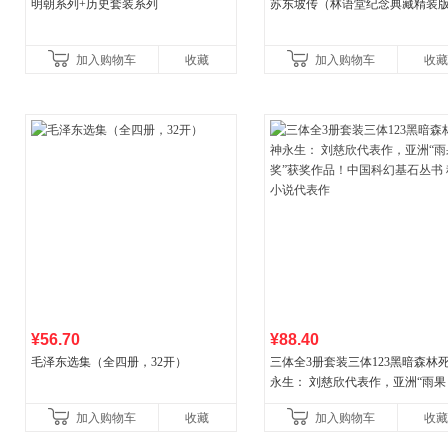
明朝系列+历史套装系列
苏东坡传（林语堂纪念典藏精装
加入购物车
收藏
加入购物车
收藏
¥56.70
¥88.40
毛泽东选集（全四册，32开）
三体全3册套装三体123黑暗森林
永生： 刘慈欣代表作，亚洲“雨果
奖”获奖作品！中国科幻基石丛书 
加入购物车
收藏
加入购物车
收藏
小说代表作