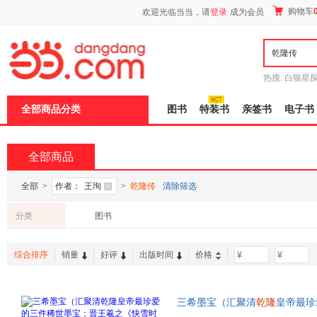
新
购物车
欢迎光临当当，请
登录
成为会员
窗
口
打
开
无
障
热搜:
白狼星
碍
师3
重建秦
说
全部商品分类
图书
特装书
亲签书
电子书
明
页
面,
按
全部商品
Ctrl
加
波
全部
>
作者：
王珣
>
乾隆传
清除筛选
浪
键
分类
图书
打
开
导
综合排序
销量
好评
出版时间
价格
-
盲
模
式
三希墨宝（汇聚清
乾隆
皇帝最珍
帖》、王献之《中秋帖》、王珣