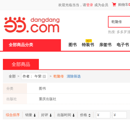
新
购物车
欢迎光临当当，请
登录
成为会员
窗
口
打
开
无
障
热搜:
多多罗
碍
传说
十日终
说
全部商品分类
图书
特装书
亲签书
电子书
明
页
面,
按
全部商品
Ctrl
加
波
全部
>
作者：
午荣
>
乾隆传
清除筛选
浪
键
分类
图书
打
开
出版社
重庆出版社
导
盲
模
综合排序
销量
好评
出版时间
价格
-
式