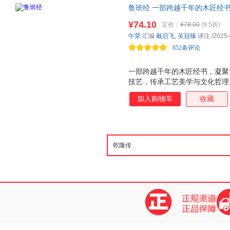
鲁班经 一部跨越千年的木匠经
以清乾隆本为底本，以万历本、
¥74.10
定价：
¥78.00
(9.5折)
书内容的有机性和完整性。
午荣
汇
编
戴启飞
,
吴冠臻
译注
/2025-
652条评论
一部跨越千年的木匠经书，凝聚
技艺，传承工艺美学与文化哲理
造力与天地和谐的智慧交融。
加入购物车
收藏