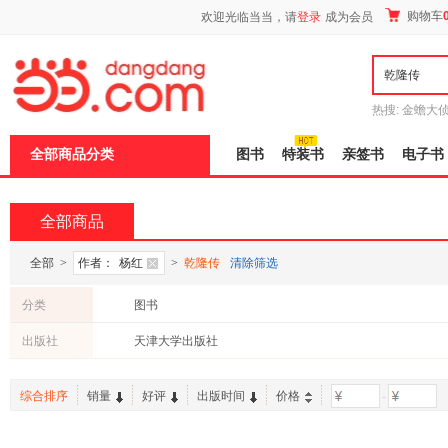
新
购物车
欢迎光临当当，请
登录
成为会员
窗
口
打
开
无
障
热搜:
金蟾大
碍
边带走
耶路
说
全部商品分类
图书
特装书
亲签书
电子书
明
页
面,
按
全部商品
Ctrl
加
波
全部
>
作者：
杨红
>
乾隆传
清除筛选
浪
键
分类
图书
打
开
出版社
天津大学出版社
导
盲
模
综合排序
销量
好评
出版时间
价格
-
式