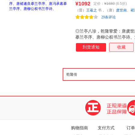
¥1092
定价：
¥1680
(6.5折)
（晋）
王羲之
书，（唐）
虞世南
、
褚
29条评论
/
故宫出版社
◎兰亭八珍，乾隆挚爱：唐虞世
摹兰亭序、唐柳公权书兰亭诗、
董其昌临兰亭诗、清乾隆御临兰
到货通知
收藏
品，版本之众，内容之精，再现
题跋，传承千年，流芳百代，共襄
序》点画秀美，行气流畅，遒媚
《兰亭诗》，由唐代书法名家柳
妙！ ◎清乾隆皇帝对兰亭书法
与《兰亭诗》的各种摹临本，标
柱”，为皇家重器，彪炳百代！ 
米芾、范仲淹，元赵孟
购物指南
支付方式
订单