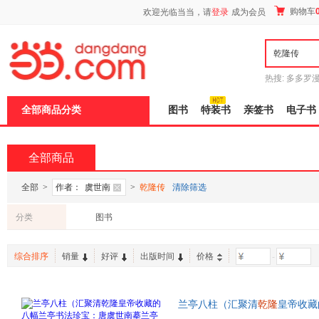
新
购物车
欢迎光临当当，请
登录
成为会员
窗
口
打
开
无
障
热搜:
多多罗
碍
传说
十日终
说
全部商品分类
图书
特装书
亲签书
电子书
明
页
面,
按
全部商品
Ctrl
加
波
全部
>
作者：
虞世南
>
乾隆传
清除筛选
浪
键
分类
图书
打
开
导
综合排序
销量
好评
出版时间
价格
-
盲
模
式
兰亭八柱（汇聚清
乾隆
皇帝收藏
唐褚遂良摹兰亭序、唐冯承素摹