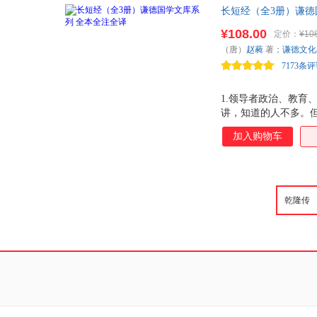
长短经（全3册）谦德
书；清朝乾隆皇帝、
¥108.00
定价：
¥10
（唐）
赵蕤
著；
谦德文化
7173条
1.领导者政治、教育
讲，知道的人不多。但
戒院刊刻发行，价值
加入购物车
传，能够流传的也只
现的《长短经》*早刊
本未删节，赵蕤亲自
并收录，并作了大量