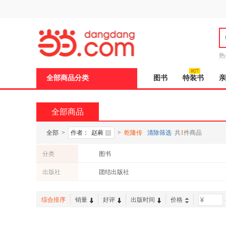
新
窗
口
打
开
无
障
热
碍
说
全部商品分类
图书
特装书
亲
明
页
面,
按
全部商品
Ctrl
加
波
全部
>
作者：
赵蕤
>
乾隆传
清除筛选
共
1
件商品
浪
键
分类
图书
打
开
出版社
团结出版社
导
盲
模
综合排序
销量
好评
出版时间
价格
-
式