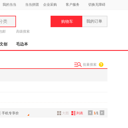
我的当当
当当拼团
企业采购
客户服务
切换无障碍
分类
我的订单
购物车
类
元包邮
高级搜索
文创
毛边本
批量搜索
妆
品
饰
鞋
用
饰
手机专享价
大图
列表
1
/1