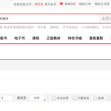
购物车
0
我的订单
我的云书房
欢迎光临当当，请
登录
成为会员
全部
全部分
搜:
多多罗漫画西游记系列
何为道
南明史
不完美传说
十日终焉新生
9.9
尾品汇
图书
签书
电子书
课程
正版教材
特色书城
童装童鞋
电子书
音像
影视
时尚美
母婴用
玩具
孕婴服
童装童
家居日
家具装
配送至：
吉林
当当自营
只看有货
促销
服装
特卖
预售
入驻商家
鞋