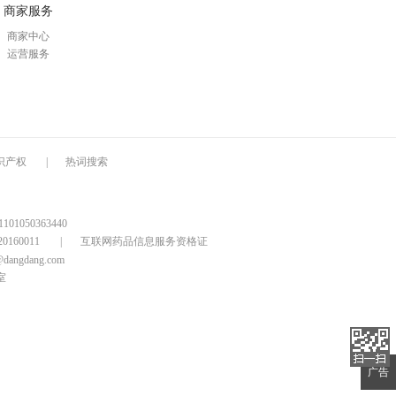
商家服务
商家中心
运营服务
识产权
|
热词搜索
1050363440
160011
|
互联网药品信息服务资格证
@dangdang.com
室
广告