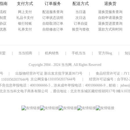
指南
支付方式
订单服务
配送方式
退换货
流程
网上支付
配送服务查询
当日递
退换货服务查询
制度
礼品卡支付
订单状态说明
次日达
自助申请退换货
协议
银行转账
自助取消订单
订单自提
退换货进度查询
优惠
礼券支付
自助修改订单
验货与签收
退款方式和时间
联盟
|
当当招商
|
机构销售
|
手机当当
|
官方Blog
|
知
Copyright 2004 - 2024 当当网. All Rights Reserved
9号
|
出版物经营许可证 新出发京批字第直0673号
|
食品经营许可证：JY1110
京公网安备11010502037644号
|
经营许可证编号：合字B2-20
信息举报电话：4001066666-5，涉未成年举报电话：4001066666-9，邮箱：
jubao
北京当当科文电子商务有限公司
，通信地址：北京市东城区藏经馆胡同17号1幢A103