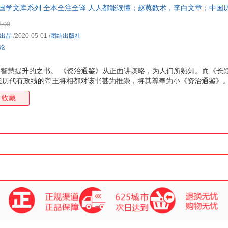
国学文库系列 全本全注全译 人人都能读懂；赵蕤数术，李白文章；中国
箱包皮
国学大师南怀瑾极力推荐。
手表饰
8.00
运动户
出品
/2020-05-01
/
团结出版社
汽车用
评论
食品
手机通
、智慧提升的之书。 《资治通鉴》从正面讲谋略，为人们所熟知。而《长
历代有政绩的帝王将相都对该书甚为推崇，将其尊奉为小《资治通鉴》。 2
数码影
极高。 《长短经》问世之后，由于历代统治者对此书避而不谈，严加看管
电脑办
收藏
是手抄本，而刊刻流通的相对较少。到了南宋，杭州净戒院刊刻发行了《
大家电
本，版本价值极高。此次注译的《长短经》，便是以杭州净戒院刊本为底本
家用电
注文，配有相关注释和翻译。 此版本不只收录了《长短经》的正文，赵蕤
注释和完整翻译，区别字体、字号，力求为读者提供