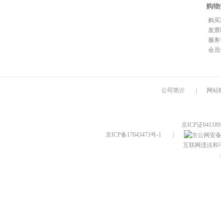
购物
购买
发票
服务
会员
公司简介
|
网站
京ICP证04118
京ICP备17043473号-1
|
互联网违法和不良