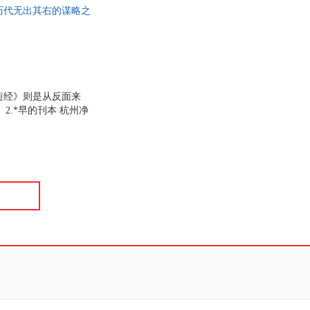
历代无出其右的谋略之
具
品
外
品
讯
短经》则是从反面来
.*早的刊本 杭州净
音
，所以在社会上极少流
公
长短经》，这是目前发
。 3.保留原著，全
器
为此书所作的注文也一