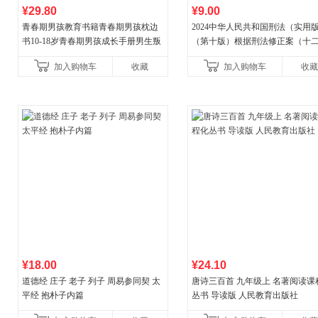
¥29.80
¥9.00
青春期男孩教育书籍青春期男孩枕边
2024中华人民共和国刑法（实用
书10-18岁青春期男孩成长手册男生叛
（第十版）根据刑法修正案（十
逆期非暴力家庭教育父母心理学性教
全新修订 团购电话:4001066666转
加入购物车
收藏
加入购物车
收藏
育书
¥18.00
¥24.10
道德经 庄子 老子 列子 周易参同契 太
唐诗三百首 九年级上 名著阅读课
平经 抱朴子内篇
丛书 导读版 人民教育出版社