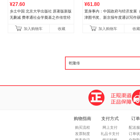
¥27.60
¥61.80
乡土中国 北京大学出版社 原著版新版
置身事内：中国政府与经济发展
无删减 费孝通社会学奠基之作传世经
津图书奖、新京报年度通识写作
典 入选中小学生阅读指导书目 当当自
作品，罗永浩、罗振宇、何帆、
加入购物车
收藏
加入购物车
收藏
营
菘、张军、周黎安、王烁联
购物指南
支付方式
订单
购买流程
网上支付
配送服
发票制度
礼品卡支付
订单状