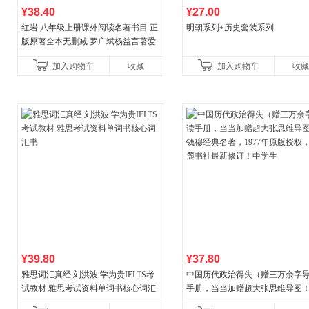
¥38.40
¥27.00
红岩 八年级上册课外阅读名著书目 正
明朝系列+历史套装系列
版原著全本无删减 罗广斌杨益言著爱
国主义红色经典书籍初中生课外书中
加入购物车
收藏
加入购物车
收藏
国青年出版社
¥39.80
¥37.80
雅思词汇真经 刘洪波 学为贵IELTS考
中国历代政治得失（赠三万余字
试教材 雅思考试资料单词书核心词汇
手册，当当加赠超大张思维导图
书
穆经典名著，1977年原版授权，