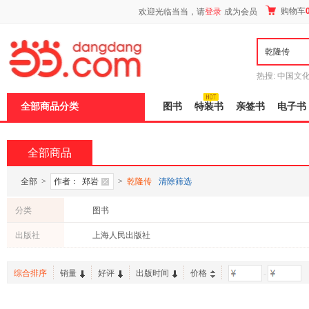
新
购物车
欢迎光临当当，请
登录
成为会员
窗
口
打
开
无
障
热搜:
中国文
碍
者从不说谎
说
全部商品分类
图书
特装书
亲签书
电子书
明
页
面,
按
全部商品
Ctrl
加
波
全部
>
作者：
郑岩
>
乾隆传
清除筛选
浪
键
分类
图书
打
开
出版社
上海人民出版社
导
盲
模
综合排序
销量
好评
出版时间
价格
-
式