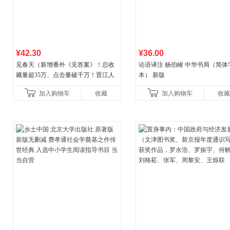
¥42.30
¥36.00
见春天（新增番外《见答案》！总收
论语译注 杨伯峻 中华书局（简体
藏量超35万、点击量破千万！晋江人
本） 新版
气作者 纵虎嗅花 催泪之作！）
加入购物车
收藏
加入购物车
收藏