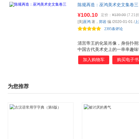
陈规再造：巫鸿美术史文集卷三
代美术史，解读故宫文物古画，
¥100.10
定价：
¥139.00
(7.21折
楼梦》，探索中国传统艺术里图
[美]
巫鸿
著，
郑岩
编
/2020-01-01
/
上
物馆“画屏”展览的先声
2395条评论
清宫帝王的化装肖像，身份扑朔迷
中国古代美术史上的一串串趣味
传统艺术注重程式，充满 陈规
加入购物车
购买电子书
表现，然而，相似的图像在不同
新创造之间时时进行着对话。理
情与文化权力的象征。
为您推荐