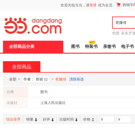
新
购物车
欢迎光临当当，请
登录
成为会员
窗
口
打
开
无
障
热搜:
多多罗
碍
传说
十日终
说
全部商品分类
图书
特装书
亲签书
电子书
明
页
面,
按
全部商品
Ctrl
加
波
全部
>
作者：
郑岩
>
乾隆传
清除筛选
浪
键
分类
图书
打
开
出版社
上海人民出版社
导
盲
模
综合排序
销量
好评
出版时间
价格
-
式