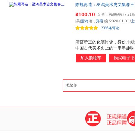
陈规再造：巫鸿美术史文集卷三
代美术史，解读故宫文物古画，
¥100.10
定价：
¥139.00
(7.21折
楼梦》，探索中国传统艺术里图
[美]
巫鸿
著，
郑岩
编
/2020-01-01
/
上
物馆“画屏”展览的先声
2395条评论
清宫帝王的化装肖像，身份扑朔迷
中国古代美术史上的一串串趣味
传统艺术注重程式，充满 陈规
加入购物车
购买电子书
表现，然而，相似的图像在不同
新创造之间时时进行着对话。理
情与文化权力的象征。